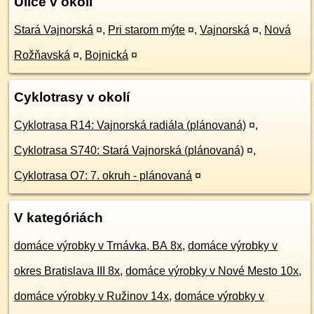
Ulice v okolí
Stará Vajnorská
¤
,
Pri starom mýte
¤
,
Vajnorská
¤
,
Nová
Rožňavská
¤
,
Bojnická
¤
Cyklotrasy v okolí
Cyklotrasa R14: Vajnorská radiála (plánovaná)
¤
,
Cyklotrasa S740: Stará Vajnorská (plánovaná)
¤
,
Cyklotrasa O7: 7. okruh - plánovaná
¤
V kategóriách
domáce výrobky v Trnávka, BA 8x
,
domáce výrobky v
okres Bratislava III 8x
,
domáce výrobky v Nové Mesto 10x
,
domáce výrobky v Ružinov 14x
,
domáce výrobky v