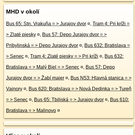
MHD v okolí
Bus 65: Stn. Vrakuňa = > Jurajov dvor
¤
,
Tram 4: Pri kríži =
> Zlaté piesky
¤
,
Bus 57: Depo Jurajov dvor = >
Pribylinská = > Depo Jurajov dvor
¤
,
Bus 632: Bratislava =
> Senec
¤
,
Tram 4: Zlaté piesky = > Pri kríži
¤
,
Bus 632:
Bratislava = > Malý Biel = > Senec
¤
,
Bus 57: Depo
Jurajov dvor = > Žabí majer
¤
,
Bus N53: Hlavná stanica = >
Vajnory
¤
,
Bus 620: Bratislava = > Nová Dedinka = > Tureň
= > Senec
¤
,
Bus 65: Tbiliská = > Jurajov dvor
¤
,
Bus 610:
Bratislava = > Malinovo
¤