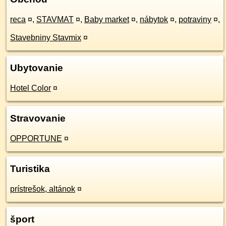
reca
¤
,
STAVMAT
¤
,
Baby market
¤
,
nábytok
¤
,
potraviny
¤
,
Stavebniny Stavmix
¤
Ubytovanie
Hotel Color
¤
Stravovanie
OPPORTUNE
¤
Turistika
prístrešok, altánok
¤
šport