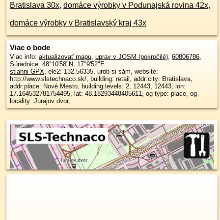
Bratislava 30x
,
domáce výrobky v Podunajská rovina 42x
,
domáce výrobky v Bratislavský kraj 43x
Viac o bode
Viac info:
aktualizovať mapu
,
uprav v JOSM (pokročilé)
,
60806786
,
Súradnice:
48°10'58"N
,
17°9'52"E
stiahni GPX
, ele2: 132.56335, urob si sám, website:
http://www.slstechnaco.sk/, building: retail, addr:city: Bratislava,
addr:place: Nové Mesto, building:levels: 2, 12443, 12443, lon:
17.164532781754495, lat: 48.18293448405611, og type: place, og
locality: Jurajov dvor,