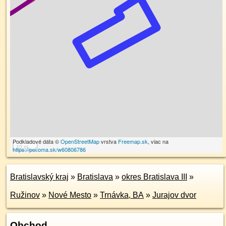
Podkladové dáta ©
OpenStreetMap
vrstva
Freemap.sk
, viac na
10 m
https://poi.oma.sk/w60806786
Bratislavský kraj
»
Bratislava
»
okres Bratislava III
»
Ružinov
»
Nové Mesto
»
Trnávka, BA
»
Jurajov dvor
Obchod