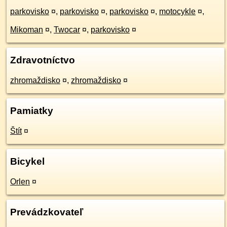
parkovisko
¤
,
parkovisko
¤
,
parkovisko
¤
,
motocykle
¤
,
Mikoman
¤
,
Twocar
¤
,
parkovisko
¤
Zdravotníctvo
zhromaždisko
¤
,
zhromaždisko
¤
Pamiatky
Štít
¤
Bicykel
Orlen
¤
Prevádzkovateľ