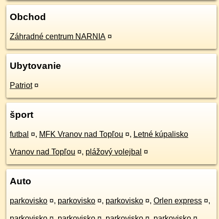
Obchod
Záhradné centrum NARNIA
¤
Ubytovanie
Patriot
¤
šport
futbal
¤
,
MFK Vranov nad Topľou
¤
,
Letné kúpalisko
Vranov nad Topľou
¤
,
plážový volejbal
¤
Auto
parkovisko
¤
,
parkovisko
¤
,
parkovisko
¤
,
Orlen express
¤
,
parkovisko
¤
,
parkovisko
¤
,
parkovisko
¤
,
parkovisko
¤
,