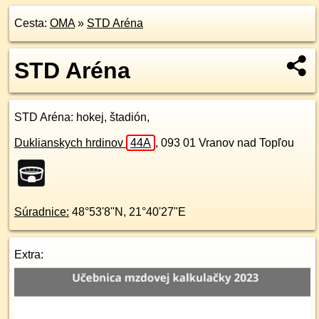
Cesta:
OMA
»
STD Aréna
STD Aréna
STD Aréna
: hokej, štadión,
Duklianskych hrdinov
44A
,
093 01
Vranov nad Topľou
Súradnice:
48°53'8"N
,
21°40'27"E
Extra: