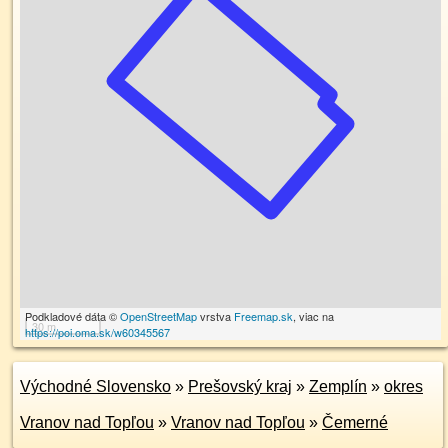
Podkladové dáta ©
OpenStreetMap
vrstva
Freemap.sk
, viac na
30 m
https://poi.oma.sk/w60345567
Východné Slovensko
»
Prešovský kraj
»
Zemplín
»
okres
Vranov nad Topľou
»
Vranov nad Topľou
»
Čemerné