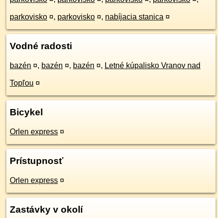
parkovisko
¤
,
parkovisko
¤
,
nabíjacia stanica
¤
Vodné radosti
bazén
¤
,
bazén
¤
,
bazén
¤
,
Letné kúpalisko Vranov nad
Topľou
¤
Bicykel
Orlen express
¤
Prístupnosť
Orlen express
¤
Zastávky v okolí