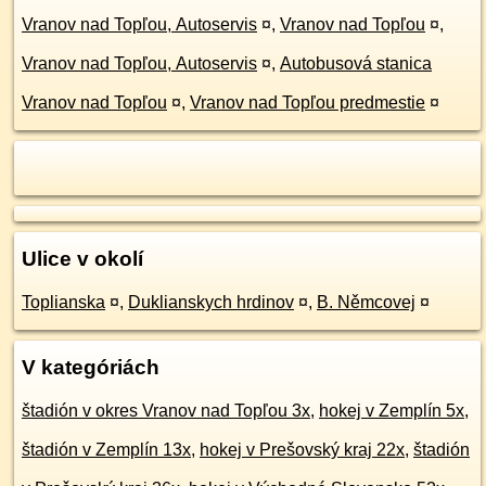
Vranov nad Topľou, Autoservis
¤
,
Vranov nad Topľou
¤
,
Vranov nad Topľou, Autoservis
¤
,
Autobusová stanica
Vranov nad Topľou
¤
,
Vranov nad Topľou predmestie
¤
Ulice v okolí
Toplianska
¤
,
Duklianskych hrdinov
¤
,
B. Němcovej
¤
V kategóriách
štadión v okres Vranov nad Topľou 3x
,
hokej v Zemplín 5x
,
štadión v Zemplín 13x
,
hokej v Prešovský kraj 22x
,
štadión