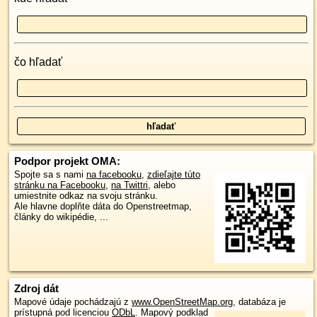
čo hľadať
Podpor projekt OMA:
Spojte sa s nami
na facebooku
,
zdieľajte túto
stránku na Facebooku
,
na Twittri
, alebo
umiestnite odkaz na svoju stránku.
Ale hlavne doplňte dáta do Openstreetmap,
články do wikipédie, ...
Zdroj dát
Mapové údaje pochádzajú z
www.OpenStreetMap.org
, databáza je
prístupná pod licenciou
ODbL
.
Mapový podklad