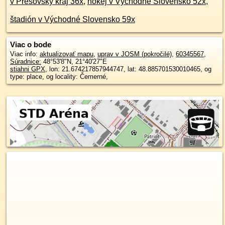
v Prešovský kraj 36x
,
hokej v Východné Slovensko 52x
,
štadión v Východné Slovensko 59x
Viac o bode
Viac info:
aktualizovať mapu
,
uprav v JOSM (pokročilé)
,
60345567
,
Súradnice:
48°53'8"N
,
21°40'27"E
stiahni GPX
, lon: 21.674217857944747, lat: 48.885701530010465, og
type: place, og locality: Čemerné,