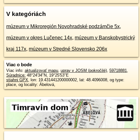
V kategóriách
múzeum v Mikroregión Novohradské podzámčie 5x
,
múzeum v okres Lučenec 14x
,
múzeum v Banskobystrický
kraj 117x
,
múzeum v Stredné Slovensko 206x
Viac o bode
Viac info:
aktualizovať mapu
,
uprav v JOSM (pokročilé)
,
59718881
,
Súradnice:
48°24'34"N
,
19°25'53"E
stiahni GPX
, lon: 19.431441200000002, lat: 48.4096008, og type:
place, og locality: Ábelová,