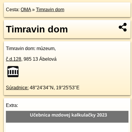
Cesta:
OMA
»
Timravin dom
Timravin dom
Timravin dom
: múzeum,
č.d.
128
,
985 13
Ábelová
Súradnice:
48°24'34"N
,
19°25'53"E
Extra: