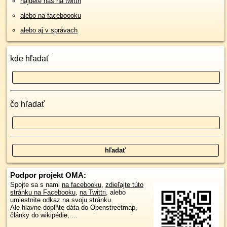
nájdete nás na twittri
alebo na faceboooku
alebo aj v správach
kde hľadať
čo hľadať
Podpor projekt OMA:
Spojte sa s nami
na facebooku
,
zdieľajte túto
stránku na Facebooku
,
na Twittri
, alebo
umiestnite odkaz na svoju stránku.
Ale hlavne doplňte dáta do Openstreetmap,
články do wikipédie, ...