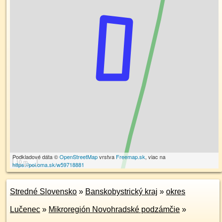
Podkladové dáta ©
OpenStreetMap
vrstva
Freemap.sk
, viac na
10 m
https://poi.oma.sk/w59718881
Stredné Slovensko
»
Banskobystrický kraj
»
okres
Lučenec
»
Mikroregión Novohradské podzámčie
»