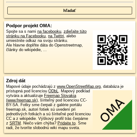
Podpor projekt OMA:
Spojte sa s nami
na facebooku
,
zdieľajte túto
stránku na Facebooku
,
na Twittri
, alebo
umiestnite odkaz na svoju stránku.
Ale hlavne doplňte dáta do Openstreetmap,
články do wikipédie, ...
Zdroj dát
Mapové údaje pochádzajú z
www.OpenStreetMap.org
, databáza je
prístupná pod licenciou
ODbL
.
Mapový podklad
vytvára a aktualizuje
Freemap Slovakia
(www.freemap.sk)
, šíriteľný pod licenciou CC-
BY-SA. Fotky sme čerpali z galérie portálu
freemap.sk, autori fotiek sú uvedení pri
jednotlivých fotkách a sú šíriteľné pod licenciou
CC a z wikipédie. Výškový profil trás čerpáme
z
SRTM
. Niečo vám chýba?
Pridajte to
. Sme
radi, že tvoríte slobodnú wiki mapu sveta.