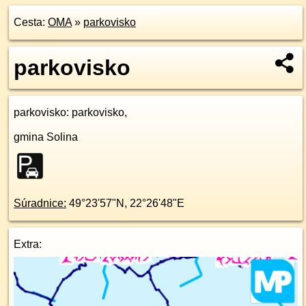
Cesta:
OMA
»
parkovisko
parkovisko
parkovisko
: parkovisko,
gmina Solina
Súradnice:
49°23'57"N
,
22°26'48"E
Extra: