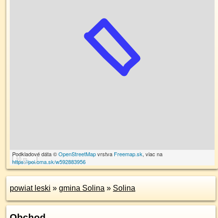
Podkladové dáta ©
OpenStreetMap
vrstva
Freemap.sk
, viac na
10 m
https://poi.oma.sk/w592883956
powiat leski
»
gmina Solina
»
Solina
Obchod