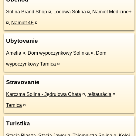
Solina Brand Shop
¤
,
Lodowa Solina
¤
,
Namiot Medicine+
¤
,
Namiot 4F
¤
Ubytovanie
Amelia
¤
,
Dom wypoczynkowy Solinka
¤
,
Dom
wypoczynkowy Tarnica
¤
Stravovanie
Karczma Solina - Jędrulowa Chata
¤
,
reštaurácia
¤
,
Tarnica
¤
Turistika
Stacja Plasza, Stacja Jawor
¤
,
Tajemnicza Solina
¤
,
Kolej