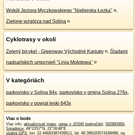
Wokół Jeziora Myczkowskiego "Niebieska Łezka"
¤
,
Zielone wzgórza nad Soliną
¤
Cyklotrasy v okolí
Zelený bicykel - Greenway Východné Karpaty
¤
,
Śladami
nadsańskich umocnień "Linia Mołotowa"
¤
V kategóriách
parkovisko v Solina 84x
,
parkovisko v gmina Solina 276x
,
parkovisko v powiat leski 643x
Viac o bode
Viac info:
aktualizovať mapu
,
uprav v JOSM (pokročilé)
,
592883956
,
Súradnice:
49°23'57"N
,
22°26'48"E
stiahni GPX
, lon: 22.44683387439511, lat: 49.399183574189486, og