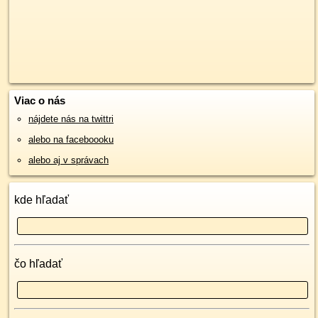
Viac o nás
nájdete nás na twittri
alebo na faceboooku
alebo aj v správach
kde hľadať
čo hľadať