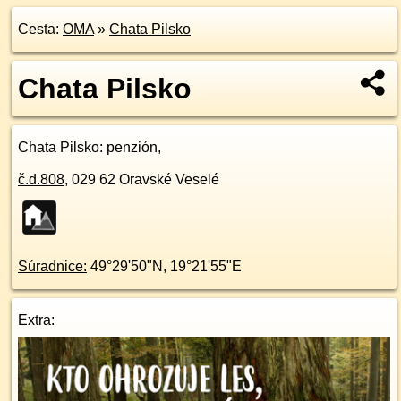
Cesta:
OMA
»
Chata Pilsko
Chata Pilsko
Chata Pilsko
: penzión,
č.d.
808
,
029 62
Oravské Veselé
Súradnice:
49°29'50"N
,
19°21'55"E
Extra: