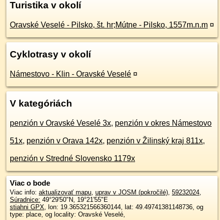
Turistika v okolí
Oravské Veselé - Pilsko, št. hr;Mútne - Pilsko, 1557m.n.m
¤
Cyklotrasy v okolí
Námestovo - Klin - Oravské Veselé
¤
V kategóriách
penzión v Oravské Veselé 3x
,
penzión v okres Námestovo
51x
,
penzión v Orava 142x
,
penzión v Žilinský kraj 811x
,
penzión v Stredné Slovensko 1179x
Viac o bode
Viac info:
aktualizovať mapu
,
uprav v JOSM (pokročilé)
,
59232024
,
Súradnice:
49°29'50"N
,
19°21'55"E
stiahni GPX
, lon: 19.365321566360144, lat: 49.49741381148736, og
type: place, og locality: Oravské Veselé,