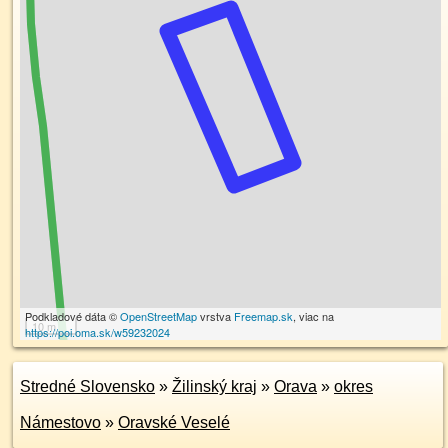
Podkladové dáta ©
OpenStreetMap
vrstva
Freemap.sk
, viac na
10 m
https://poi.oma.sk/w59232024
Stredné Slovensko
»
Žilinský kraj
»
Orava
»
okres
Námestovo
»
Oravské Veselé