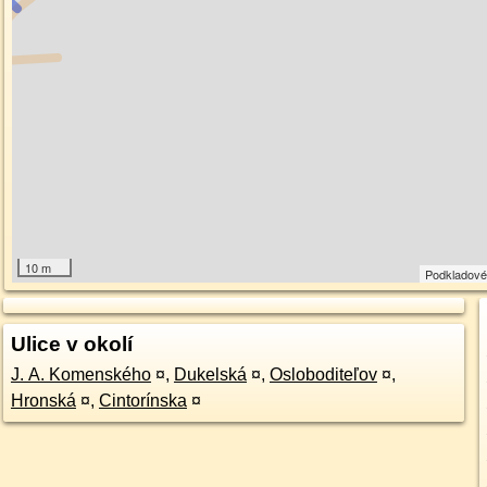
10 m
Podkladové
Ulice v okolí
J. A. Komenského
¤
,
Dukelská
¤
,
Osloboditeľov
¤
,
Hronská
¤
,
Cintorínska
¤