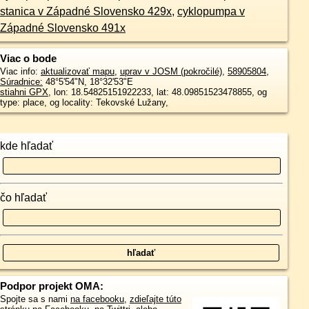
stanica v Západné Slovensko 429x
,
cyklopumpa v
Západné Slovensko 491x
Viac o bode
Viac info:
aktualizovať mapu
,
uprav v JOSM (pokročilé)
,
58905804
,
Súradnice:
48°5'54"N
,
18°32'53"E
stiahni GPX
, lon: 18.54825151922233, lat: 48.09851523478855, og
type: place, og locality: Tekovské Lužany,
kde hľadať
čo hľadať
Podpor projekt OMA:
Spojte sa s nami
na facebooku
,
zdieľajte túto