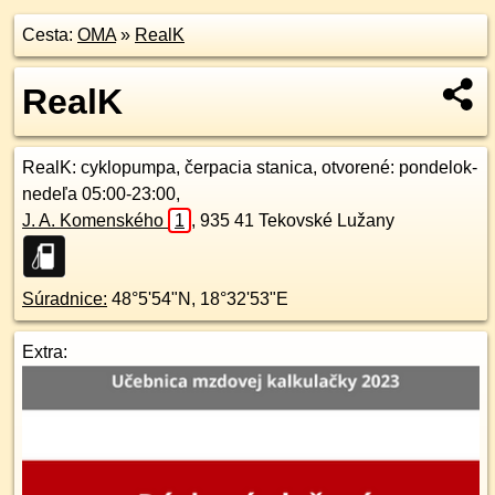
Cesta:
OMA
»
RealK
RealK
RealK
: cyklopumpa, čerpacia stanica, otvorené: pondelok-
nedeľa 05:00-23:00,
J. A. Komenského
1
,
935 41
Tekovské Lužany
Súradnice:
48°5'54"N
,
18°32'53"E
Extra: