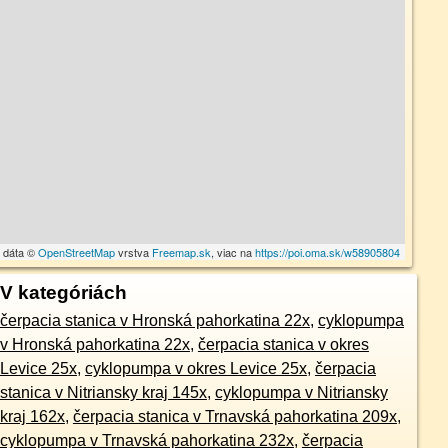
 dáta ©
OpenStreetMap
vrstva
Freemap.sk
, viac na
https://poi.oma.sk/w58905804
V kategóriách
čerpacia stanica v Hronská pahorkatina 22x
,
cyklopumpa
v Hronská pahorkatina 22x
,
čerpacia stanica v okres
Levice 25x
,
cyklopumpa v okres Levice 25x
,
čerpacia
stanica v Nitriansky kraj 145x
,
cyklopumpa v Nitriansky
kraj 162x
,
čerpacia stanica v Trnavská pahorkatina 209x
,
cyklopumpa v Trnavská pahorkatina 232x
,
čerpacia