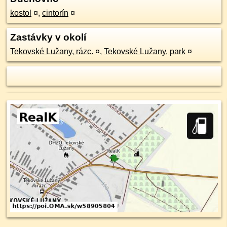
kostol
¤
,
cintorín
¤
Zastávky v okolí
Tekovské Lužany, rázc.
¤
,
Tekovské Lužany, park
¤