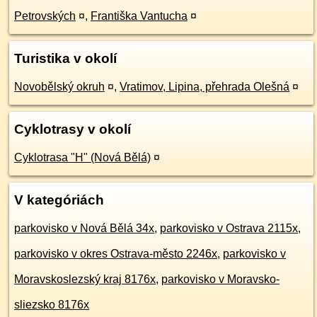
Petrovských
¤
,
Františka Vantucha
¤
Turistika v okolí
Novobělský okruh
¤
,
Vratimov, Lipina, přehrada Olešná
¤
Cyklotrasy v okolí
Cyklotrasa "H" (Nová Bělá)
¤
V kategóriách
parkovisko v Nová Bělá 34x
,
parkovisko v Ostrava 2115x
,
parkovisko v okres Ostrava-město 2246x
,
parkovisko v
Moravskoslezský kraj 8176x
,
parkovisko v Moravsko-
sliezsko 8176x