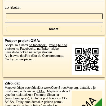
čo hľadať
Podpor projekt OMA:
Spojte sa s nami
na facebooku
,
zdieľajte túto
stránku na Facebooku
,
na Twittri
, alebo
umiestnite odkaz na svoju stránku.
Ale hlavne doplňte dáta do Openstreetmap,
články do wikipédie, ...
Zdroj dát
Mapové údaje pochádzajú z
www.OpenStreetMap.org
, databáza je
prístupná pod licenciou
ODbL
.
Mapový podklad
vytvára a aktualizuje
Freemap Slovakia
(www.freemap.sk)
, šíriteľný pod licenciou CC-
BY-SA. Fotky sme čerpali z galérie portálu
freemap.sk, autori fotiek sú uvedení pri