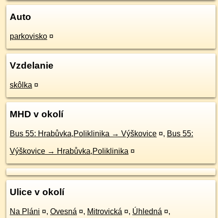
Auto
parkovisko
¤
Vzdelanie
skôlka
¤
MHD v okolí
Bus 55: Hrabůvka,Poliklinika → Výškovice
¤
,
Bus 55:
Výškovice → Hrabůvka,Poliklinika
¤
Ulice v okolí
Na Pláni
¤
,
Ovesná
¤
,
Mitrovická
¤
,
Úhledná
¤
,