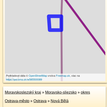
Podkladové dáta ©
OpenStreetMap
vrstva
Freemap.sk
, viac na
10 m
https://poi.oma.sk/w585500089
Moravskoslezský kraj
»
Moravsko-sliezsko
»
okres
Ostrava-město
»
Ostrava
»
Nová Bělá