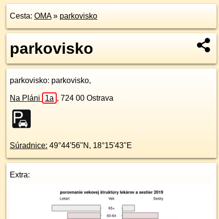
Cesta:
OMA
»
parkovisko
parkovisko
parkovisko
: parkovisko,
Na Pláni
1a
,
724 00
Ostrava
Súradnice:
49°44'56"N
,
18°15'43"E
Extra: