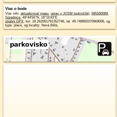
Viac o bode
Viac info:
aktualizovať mapu
,
uprav v JOSM (pokročilé)
,
585500089
,
Súradnice:
49°44'56"N
,
18°15'43"E
stiahni GPX
, lon: 18.262061791352746, lat: 49.748892070969006, og
type: place, og locality: Nová Bělá,