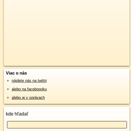
Viac o nás
nájdete nás na twittri
alebo na faceboooku
alebo aj v správach
kde hľadať