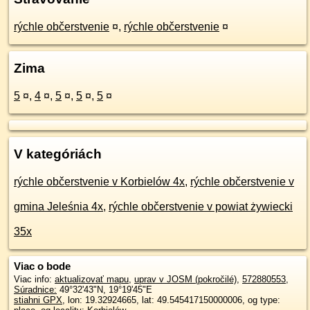
rýchle občerstvenie
¤
,
rýchle občerstvenie
¤
Zima
5
¤
,
4
¤
,
5
¤
,
5
¤
,
5
¤
V kategóriách
rýchle občerstvenie v Korbielów 4x
,
rýchle občerstvenie v
gmina Jeleśnia 4x
,
rýchle občerstvenie v powiat żywiecki
35x
Viac o bode
Viac info:
aktualizovať mapu
,
uprav v JOSM (pokročilé)
,
572880553
,
Súradnice:
49°32'43"N
,
19°19'45"E
stiahni GPX
, lon: 19.32924665, lat: 49.545417150000006, og type: