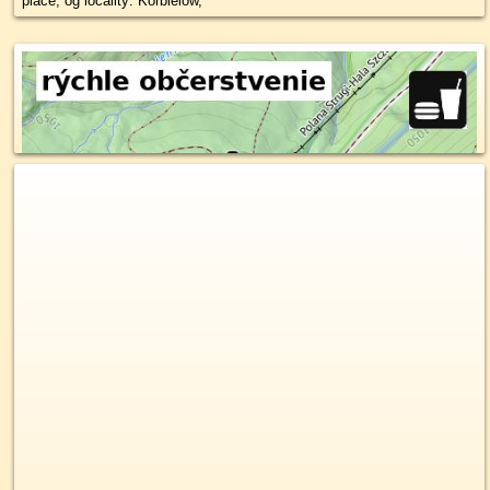
place, og locality: Korbielów,