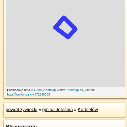
Podkladové dáta ©
OpenStreetMap
vrstva
Freemap.sk
, viac na
10 m
https://poi.oma.sk/w572880553
powiat żywiecki
»
gmina Jeleśnia
»
Korbielów
Stravovanie