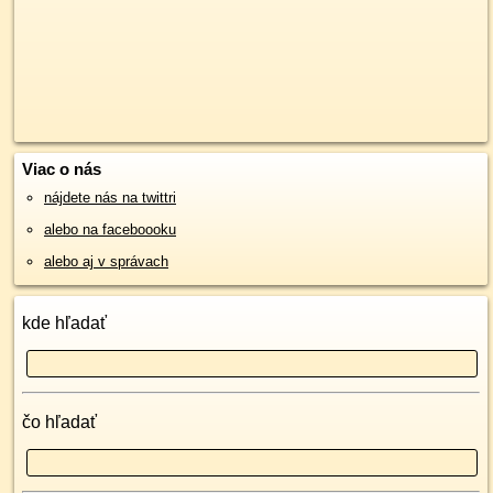
Viac o nás
nájdete nás na twittri
alebo na faceboooku
alebo aj v správach
kde hľadať
čo hľadať