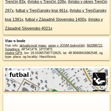
Trenčín 83x
,
ihrisko v Trenčín 109x
,
ihrisko v okres Trenčín
297x
,
futbal v Trenčiansky kraj 461x
,
ihrisko v Trenčiansky
kraj 1381x
,
futbal v Západné Slovensko 1400x
,
ihrisko v
Západné Slovensko 4021x
Viac o bode
Viac info:
aktualizovať mapu
,
uprav v JOSM (pokročilé)
,
562088722
,
Súradnice:
48°54'14"N
,
18°0'38"E
stiahni GPX
, lon: 18.010657587710625, lat: 48.90408416962548, og
type: place, og locality: Hanzlíková,