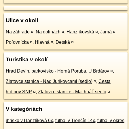
Ulice v okolí
Na záhrade
¤
,
Na dolinách
¤
,
Hanzlíkovská
¤
,
Jarná
¤
,
Poľovnícka
¤
,
Hlavná
¤
,
Detská
¤
Turistika v okolí
Hrad Devín, parkovisko - Horná Poruba, U Brdárov
¤
,
Zlatovce stanica - Nad Juríkovcami (sedlo)
¤
,
Cesta
hrdinov SNP
¤
,
Zlatovce stanice - Machnáč sedlo
¤
V kategóriách
ihrisko v Hanzlíková 6x
,
futbal v Trenčín 14x
,
futbal v okres