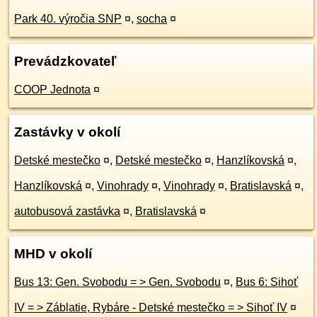
Park 40. výročia SNP
¤
,
socha
¤
Prevádzkovateľ
COOP Jednota
¤
Zastávky v okolí
Detské mestečko
¤
,
Detské mestečko
¤
,
Hanzlíkovská
¤
,
Hanzlíkovská
¤
,
Vinohrady
¤
,
Vinohrady
¤
,
Bratislavská
¤
,
autobusová zastávka
¤
,
Bratislavská
¤
MHD v okolí
Bus 13: Gen. Svobodu = > Gen. Svobodu
¤
,
Bus 6: Sihoť
IV = > Záblatie, Rybáre - Detské mestečko = > Sihoť IV
¤