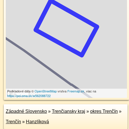
Podkladové dáta ©
OpenStreetMap
vrstva
Freemap.sk
, viac na
30 m
https://poi.oma.sk/w562088722
Západné Slovensko
»
Trenčiansky kraj
»
okres Trenčín
»
Trenčín
»
Hanzlíková