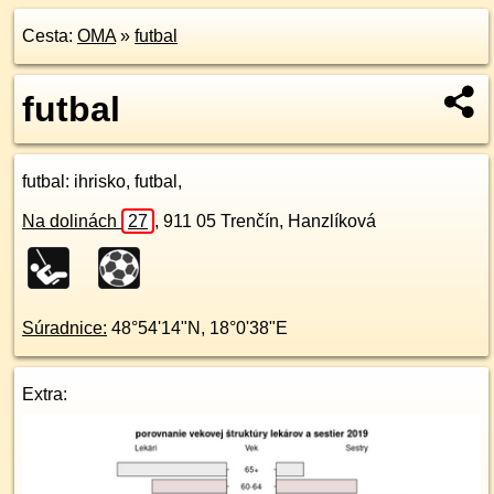
Cesta:
OMA
»
futbal
futbal
futbal
: ihrisko, futbal,
Na dolinách
27
,
911 05
Trenčín, Hanzlíková
Súradnice:
48°54'14"N
,
18°0'38"E
Extra: