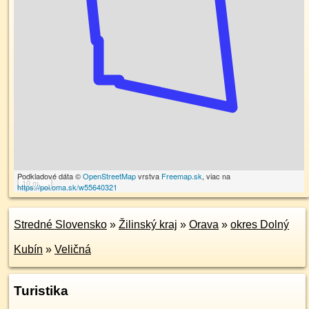
Podkladové dáta ©
OpenStreetMap
vrstva
Freemap.sk
, viac na
10 m
https://poi.oma.sk/w55640321
Stredné Slovensko
»
Žilinský kraj
»
Orava
»
okres Dolný
Kubín
»
Veličná
Turistika