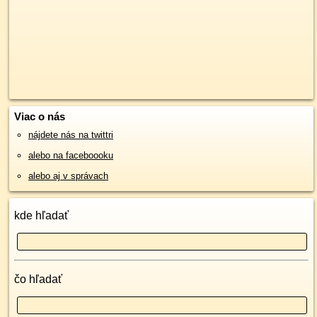
Viac o nás
nájdete nás na twittri
alebo na faceboooku
alebo aj v správach
kde hľadať
čo hľadať