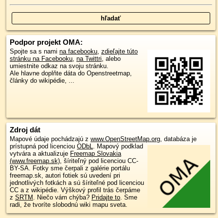
Podpor projekt OMA:
Spojte sa s nami
na facebooku
,
zdieľajte túto
stránku na Facebooku
,
na Twittri
, alebo
umiestnite odkaz na svoju stránku.
Ale hlavne doplňte dáta do Openstreetmap,
články do wikipédie, ...
Zdroj dát
Mapové údaje pochádzajú z
www.OpenStreetMap.org
, databáza je
prístupná pod licenciou
ODbL
.
Mapový podklad
vytvára a aktualizuje
Freemap Slovakia
(www.freemap.sk)
, šíriteľný pod licenciou CC-
BY-SA. Fotky sme čerpali z galérie portálu
freemap.sk, autori fotiek sú uvedení pri
jednotlivých fotkách a sú šíriteľné pod licenciou
CC a z wikipédie. Výškový profil trás čerpáme
z
SRTM
. Niečo vám chýba?
Pridajte to
. Sme
radi, že tvoríte slobodnú wiki mapu sveta.