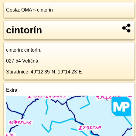
Cesta:
OMA
»
cintorín
cintorín
cintorín
: cintorín,
027 54
Veličná
Súradnice:
49°12'35"N
,
19°14'23"E
Extra: