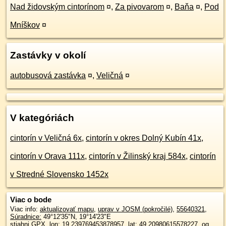
Nad židovským cintorínom
¤
,
Za pivovarom
¤
,
Baňa
¤
,
Pod
Mníškov
¤
Zastávky v okolí
autobusová zastávka
¤
,
Veličná
¤
V kategóriách
cintorín v Veličná 6x
,
cintorín v okres Dolný Kubín 41x
,
cintorín v Orava 111x
,
cintorín v Žilinský kraj 584x
,
cintorín
v Stredné Slovensko 1452x
Viac o bode
Viac info:
aktualizovať mapu
,
uprav v JOSM (pokročilé)
,
55640321
,
Súradnice:
49°12'35"N
,
19°14'23"E
stiahni GPX
, lon: 19.239769453878957, lat: 49.20980615578227, og