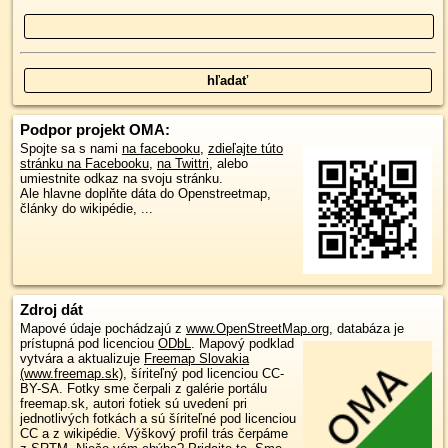
Podpor projekt OMA:
Spojte sa s nami
na facebooku
,
zdieľajte túto
stránku na Facebooku
,
na Twittri
, alebo
umiestnite odkaz na svoju stránku.
Ale hlavne doplňte dáta do Openstreetmap,
články do wikipédie, ...
Zdroj dát
Mapové údaje pochádzajú z
www.OpenStreetMap.org
, databáza je
prístupná pod licenciou
ODbL
.
Mapový podklad
vytvára a aktualizuje
Freemap Slovakia
(www.freemap.sk)
, šíriteľný pod licenciou CC-
BY-SA. Fotky sme čerpali z galérie portálu
freemap.sk, autori fotiek sú uvedení pri
jednotlivých fotkách a sú šíriteľné pod licenciou
CC a z wikipédie. Výškový profil trás čerpáme