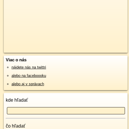
Viac o nás
nájdete nás na twittri
alebo na faceboooku
alebo aj v správach
kde hľadať
čo hľadať