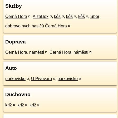
Služby
Černá Hora
¤
,
AlzaBox
¤
,
kôš
¤
,
kôš
¤
,
kôš
¤
,
Sbor
dobrovolných hasičů Černá Hora
¤
Doprava
Černá Hora, náměstí
¤
,
Černá Hora, náměstí
¤
Auto
parkovisko
¤
,
U Pivovaru
¤
,
parkovisko
¤
Duchovno
kríž
¤
,
kríž
¤
,
kríž
¤