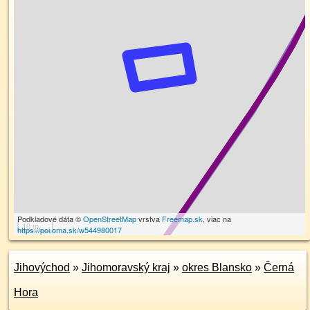
Podkladové dáta ©
OpenStreetMap
vrstva
Freemap.sk
, viac na
10 m
https://poi.oma.sk/w544980017
Jihovýchod
»
Jihomoravský kraj
»
okres Blansko
»
Černá
Hora