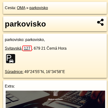
Cesta:
OMA
»
parkovisko
parkovisko
parkovisko
: parkovisko,
Svitavská
127
,
679 21
Černá Hora
Súradnice:
49°24'55"N
,
16°34'58"E
Extra: