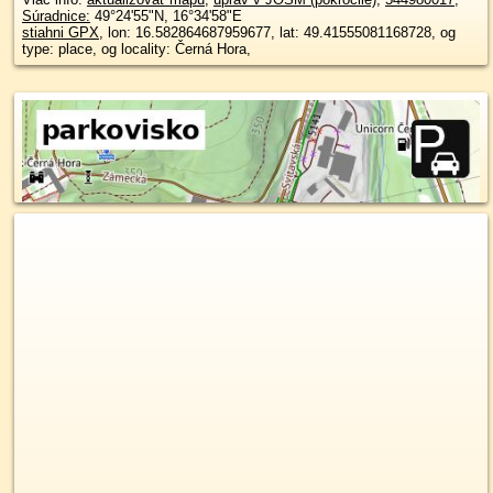
Súradnice:
49°24'55"N
,
16°34'58"E
stiahni GPX
, lon: 16.582864687959677, lat: 49.41555081168728, og
type: place, og locality: Černá Hora,