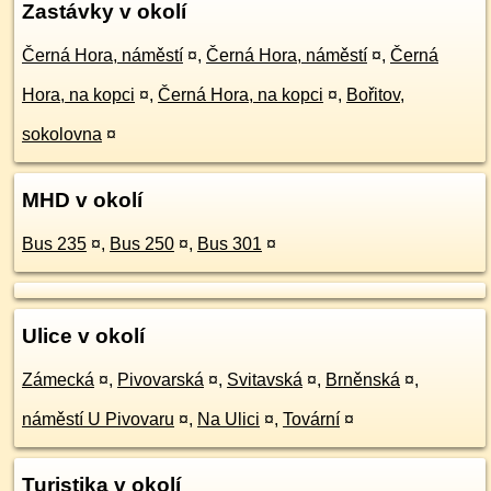
Zastávky v okolí
Černá Hora, náměstí
¤
,
Černá Hora, náměstí
¤
,
Černá
Hora, na kopci
¤
,
Černá Hora, na kopci
¤
,
Bořitov,
sokolovna
¤
MHD v okolí
Bus 235
¤
,
Bus 250
¤
,
Bus 301
¤
Ulice v okolí
Zámecká
¤
,
Pivovarská
¤
,
Svitavská
¤
,
Brněnská
¤
,
náměstí U Pivovaru
¤
,
Na Ulici
¤
,
Tovární
¤
Turistika v okolí