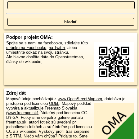
Podpor projekt OMA:
Spojte sa s nami
na facebooku
,
zdieľajte túto
stránku na Facebooku
,
na Twittri
, alebo
umiestnite odkaz na svoju stránku.
Ale hlavne doplňte dáta do Openstreetmap,
články do wikipédie, ...
Zdroj dát
Mapové údaje pochádzajú z
www.OpenStreetMap.org
, databáza je
prístupná pod licenciou
ODbL
.
Mapový podklad
vytvára a aktualizuje
Freemap Slovakia
(www.freemap.sk)
, šíriteľný pod licenciou CC-
BY-SA. Fotky sme čerpali z galérie portálu
freemap.sk, autori fotiek sú uvedení pri
jednotlivých fotkách a sú šíriteľné pod licenciou
CC a z wikipédie. Výškový profil trás čerpáme
z
SRTM
. Niečo vám chýba?
Pridajte to
. Sme