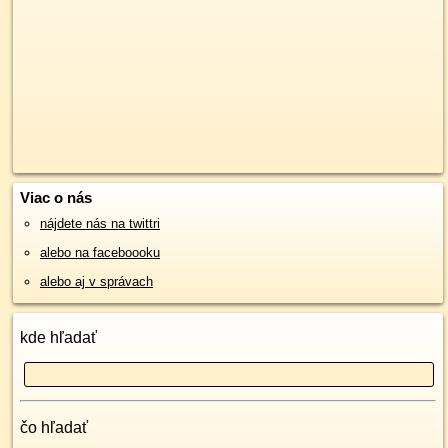
Viac o nás
nájdete nás na twittri
alebo na faceboooku
alebo aj v správach
kde hľadať
čo hľadať