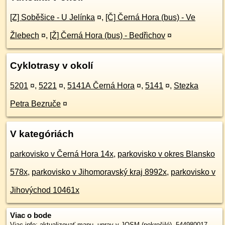
[Z] Soběšice - U Jelínka
¤
,
[Č] Černá Hora (bus) - Ve
Žlebech
¤
,
[Ž] Černá Hora (bus) - Bedřichov
¤
Cyklotrasy v okolí
5201
¤
,
5221
¤
,
5141A Černá Hora
¤
,
5141
¤
,
Stezka
Petra Bezruče
¤
V kategóriách
parkovisko v Černá Hora 14x
,
parkovisko v okres Blansko
578x
,
parkovisko v Jihomoravský kraj 8992x
,
parkovisko v
Jihovýchod 10461x
Viac o bode
Viac info:
aktualizovať mapu
,
uprav v JOSM (pokročilé)
,
544980017
,