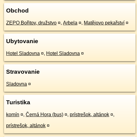
Obchod
ZEPO Bořitov, družstvo
¤
,
Arbela
¤
,
Matějovo pekařství
¤
Ubytovanie
Hotel Sladovna
¤
,
Hotel Sladovna
¤
Stravovanie
Sladovna
¤
Turistika
komín
¤
,
Černá Hora (bus)
¤
,
prístrešok, altánok
¤
,
prístrešok, altánok
¤