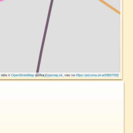
 dáta ©
OpenStreetMap
vrstva
Freemap.sk
, viac na
https://poi.oma.sk/w53837052