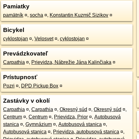
Pamiatky
pamätník
¤
,
socha
¤
,
Konstantin Kuzmič Sizikov
¤
Bicykel
cyklostojan
¤
,
Velosvet
¤
,
cyklostojan
¤
Prevádzkovateľ
Carpathia
¤
,
Prievidza, Nábrežie Jána Kalinčiaka
¤
Prístupnosť
Pozri
¤
,
DPD Pickup Box
¤
Zastávky v okolí
Carpathia
¤
,
Carpathia
¤
,
Okresný súd
¤
,
Okresný súd
¤
,
Centrum
¤
,
Centrum
¤
,
Prievidza, Prior
¤
,
Autobusová
stanica
¤
,
Gymnázium
¤
,
Autobusová stanica
¤
,
Autobusová stanica
¤
,
Prievidza, autobusová stanica
¤
,