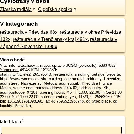
Cyklotrasy v okolí
Žiarska radiála
¤
,
Cigeľská spojka
¤
V kategóriách
reštaurácia v Prievidza 68x
,
reštaurácia v okres Prievidza
132x
,
reštaurácia v Trenčiansky kraj 491x
,
reštaurácia v
Západné Slovensko 1398x
Viac o bode
Viac info:
aktualizovať mapu
,
uprav v JOSM (pokročilé)
,
53837052
,
Súradnice:
48°46'10"N
,
18°37'8"E
stiahni GPX
, ele2: 265.76648, reštaurácia, smoking: outside, website:
https://www.woodstock.sk/, building: commercial, addr:city: Prievidza,
addr:street: Nábrežie sv. Metoda, addr:suburb: Prievidza I. Staré
Mesto, source:addr: minvskaddress 2024 02, addr:country: SK,
addr:postcode: 97101, opening hours: Mo Th 10:00 22:00; Fr Sa 11:00
23:00; Su 11:00 22:00, outdoor seating: yes, 115/9, 9, 25863959, 115,
lon: 18.61901781098168, lat: 48.7696523938748, og type: place, og
locality: Prievidza,
kde hľadať