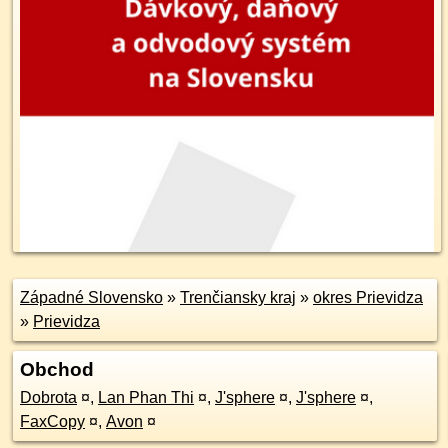
Západné Slovensko
»
Trenčiansky kraj
»
okres Prievidza
»
Prievidza
Obchod
Dobrota
¤
,
Lan Phan Thi
¤
,
J'sphere
¤
,
J'sphere
¤
,
FaxCopy
¤
,
Avon
¤