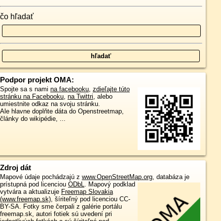
čo hľadať
Podpor projekt OMA:
Spojte sa s nami
na facebooku
,
zdieľajte túto
stránku na Facebooku
,
na Twittri
, alebo
umiestnite odkaz na svoju stránku.
Ale hlavne doplňte dáta do Openstreetmap,
články do wikipédie, ...
Zdroj dát
Mapové údaje pochádzajú z
www.OpenStreetMap.org
, databáza je
prístupná pod licenciou
ODbL
.
Mapový podklad
vytvára a aktualizuje
Freemap Slovakia
(www.freemap.sk)
, šíriteľný pod licenciou CC-
BY-SA. Fotky sme čerpali z galérie portálu
freemap.sk, autori fotiek sú uvedení pri