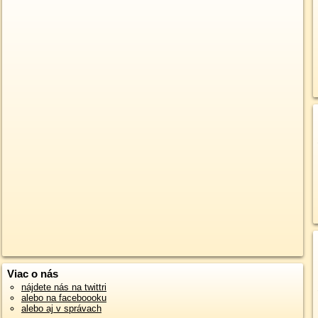
Viac o nás
nájdete nás na twittri
alebo na faceboooku
alebo aj v správach