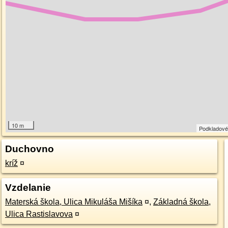
10 m
Podkladové
Duchovno
kríž
¤
Vzdelanie
Materská škola, Ulica Mikuláša Mišíka
¤
,
Základná škola,
Ulica Rastislavova
¤