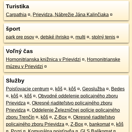
Turistika
Carpathia
¤
,
Prievidza, Nábrežie Jána Kalinčiaka
¤
šport
park pre psov
¤
,
detské ihrisko
¤
,
multi
¤
,
stolný tenis
¤
Voľný čas
Hornonitrianska knižnica v Prievidzi
¤
,
Hornonitrianske
múzeu v Prievidzi
¤
Služby
Poisťovacie centrum
¤
,
kôš
¤
,
kôš
¤
,
Geoslužba
¤
,
Bedes
¤
,
kôš
¤
,
kôš
¤
,
Obvodné oddelenie policajného zboru
Prievidza
¤
,
Okresné riaditeľstvo policajného zboru
Prievidza
¤
,
Oddelenie Železničnej polície policajného
zboru Trenčín
¤
,
kôš
¤
,
Z-Box
¤
,
Okresné riaditeľstvo
policajného zboru Prievidza
¤
,
Z-Box
¤
,
bankomat
¤
,
kôš
¤
,
Pozri
¤
,
Komunálna poisťovňa
¤
,
GLS Balíkomat
¤
,