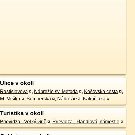
Ulice v okolí
Rastislavova
¤
,
Nábrežie sv. Metoda
¤
,
Košovská cesta
¤
,
M. Mišíka
¤
,
Šumperská
¤
,
Nábrežie J. Kalinčiaka
¤
Turistika v okolí
Prievidza - Veľký Grič
¤
,
Prievidza - Handlová, námestie
¤