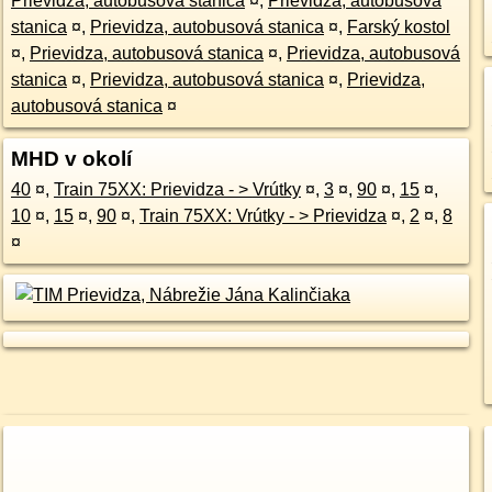
Prievidza, autobusová stanica
¤
,
Prievidza, autobusová
stanica
¤
,
Prievidza, autobusová stanica
¤
,
Farský kostol
¤
,
Prievidza, autobusová stanica
¤
,
Prievidza, autobusová
stanica
¤
,
Prievidza, autobusová stanica
¤
,
Prievidza,
autobusová stanica
¤
MHD v okolí
40
¤
,
Train 75XX: Prievidza - > Vrútky
¤
,
3
¤
,
90
¤
,
15
¤
,
10
¤
,
15
¤
,
90
¤
,
Train 75XX: Vrútky - > Prievidza
¤
,
2
¤
,
8
¤