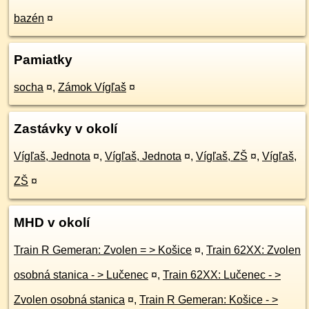
bazén
¤
Pamiatky
socha
¤
,
Zámok Vígľaš
¤
Zastávky v okolí
Vígľaš, Jednota
¤
,
Vígľaš, Jednota
¤
,
Vígľaš, ZŠ
¤
,
Vígľaš,
ZŠ
¤
MHD v okolí
Train R Gemeran: Zvolen = > Košice
¤
,
Train 62XX: Zvolen
osobná stanica - > Lučenec
¤
,
Train 62XX: Lučenec - >
Zvolen osobná stanica
¤
,
Train R Gemeran: Košice - >