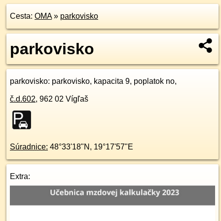
Cesta:
OMA
»
parkovisko
parkovisko
parkovisko
: parkovisko, kapacita 9, poplatok no,
č.d.
602
,
962 02
Vígľaš
Súradnice:
48°33'18"N
,
19°17'57"E
Extra: