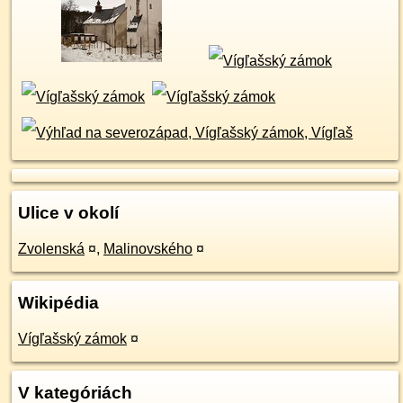
Ulice v okolí
Zvolenská
¤
,
Malinovského
¤
Wikipédia
Vígľašský zámok
¤
V kategóriách