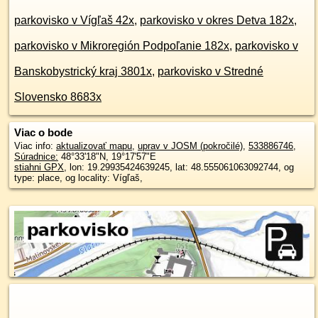
parkovisko v Vígľaš 42x
,
parkovisko v okres Detva 182x
,
parkovisko v Mikroregión Podpoľanie 182x
,
parkovisko v
Banskobystrický kraj 3801x
,
parkovisko v Stredné
Slovensko 8683x
Viac o bode
Viac info:
aktualizovať mapu
,
uprav v JOSM (pokročilé)
,
533886746
,
Súradnice:
48°33'18"N
,
19°17'57"E
stiahni GPX
, lon: 19.29935424639245, lat: 48.555061063092744, og
type: place, og locality: Vígľaš,