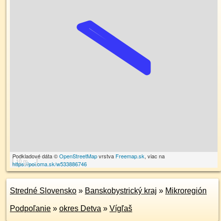
Podkladové dáta ©
OpenStreetMap
vrstva
Freemap.sk
, viac na
10 m
https://poi.oma.sk/w533886746
Stredné Slovensko
»
Banskobystrický kraj
»
Mikroregión
Podpoľanie
»
okres Detva
»
Vígľaš