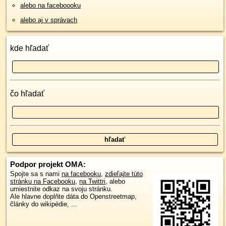
alebo na faceboooku
alebo aj v správach
kde hľadať
čo hľadať
Podpor projekt OMA:
Spojte sa s nami
na facebooku
,
zdieľajte túto
stránku na Facebooku
,
na Twittri
, alebo
umiestnite odkaz na svoju stránku.
Ale hlavne doplňte dáta do Openstreetmap,
články do wikipédie, ...