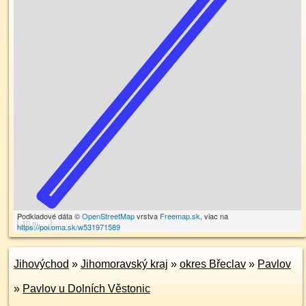
Podkladové dáta ©
OpenStreetMap
vrstva
Freemap.sk
, viac na
10 m
https://poi.oma.sk/w531971589
Jihovýchod
»
Jihomoravský kraj
»
okres Břeclav
»
Pavlov
»
Pavlov u Dolních Věstonic