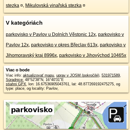
stezka
¤
,
Mikulovská vinařská stezka
¤
V kategóriách
parkovisko v Pavlov u Dolních Věstonic 12x
,
parkovisko v
Pavlov 12x
,
parkovisko v okres Břeclav 613x
,
parkovisko v
Jihomoravský kraj 8996x
,
parkovisko v Jihovýchod 10465x
Viac o bode
Viac info:
aktualizovať mapu
,
uprav v JOSM (pokročilé)
,
531971589
,
Súradnice:
48°52'38"N
,
16°40'31"E
stiahni GPX
, lon: 16.67536905043761, lat: 48.877269192475275, og
type: place, og locality: Pavlov,