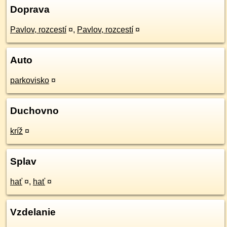
Doprava
Pavlov, rozcestí
¤
,
Pavlov, rozcestí
¤
Auto
parkovisko
¤
Duchovno
kríž
¤
Splav
hať
¤
,
hať
¤
Vzdelanie