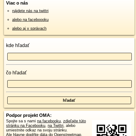
Viac o nás
nájdete nás na twittri
alebo na faceboooku
alebo aj v správach
kde hľadať
čo hľadať
Podpor projekt OMA:
Spojte sa s nami
na facebooku
,
zdieľajte túto
stránku na Facebooku
,
na Twittri
, alebo
umiestnite odkaz na svoju stránku.
Ale hlavne doplňte dáta do Openstreetmap,