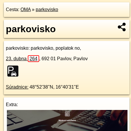
Cesta:
OMA
»
parkovisko
parkovisko
parkovisko
: parkovisko, poplatok no,
23. dubna
264
,
692 01
Pavlov, Pavlov
Súradnice:
48°52'38"N
,
16°40'31"E
Extra: