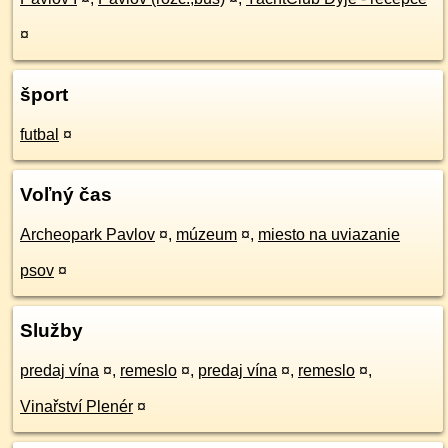
¤
šport
futbal
¤
Voľný čas
Archeopark Pavlov
¤
,
múzeum
¤
,
miesto na uviazanie
psov
¤
Služby
predaj vína
¤
,
remeslo
¤
,
predaj vína
¤
,
remeslo
¤
,
Vinařství Plenér
¤