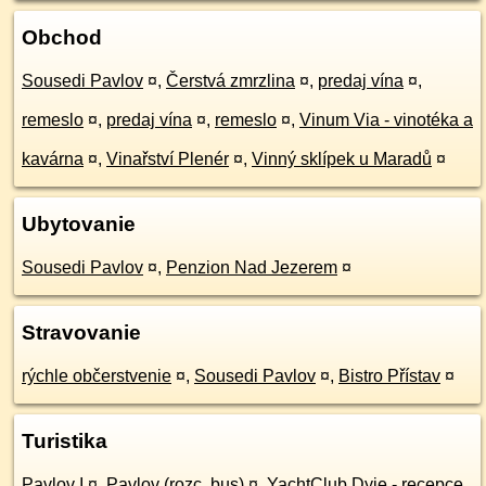
Obchod
Sousedi Pavlov
¤
,
Čerstvá zmrzlina
¤
,
predaj vína
¤
,
remeslo
¤
,
predaj vína
¤
,
remeslo
¤
,
Vinum Via - vinotéka a
kavárna
¤
,
Vinařství Plenér
¤
,
Vinný sklípek u Maradů
¤
Ubytovanie
Sousedi Pavlov
¤
,
Penzion Nad Jezerem
¤
Stravovanie
rýchle občerstvenie
¤
,
Sousedi Pavlov
¤
,
Bistro Přístav
¤
Turistika
Pavlov I
¤
,
Pavlov (rozc.,bus)
¤
,
YachtClub Dyje - recepce