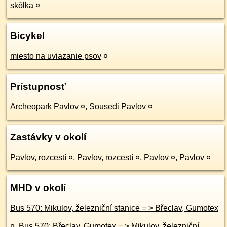
skôlka
¤
Bicykel
miesto na uviazanie psov
¤
Prístupnosť
Archeopark Pavlov
¤
,
Sousedi Pavlov
¤
Zastávky v okolí
Pavlov, rozcestí
¤
,
Pavlov, rozcestí
¤
,
Pavlov
¤
,
Pavlov
¤
MHD v okolí
Bus 570: Mikulov, železniční stanice = > Břeclav, Gumotex
¤
,
Bus 570: Břeclav, Gumotex = > Mikulov, železniční