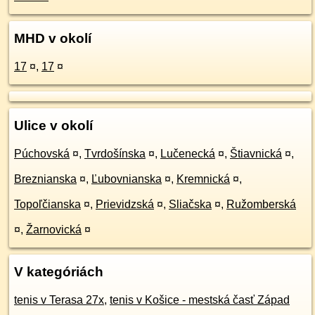
MHD v okolí
17
¤
,
17
¤
Ulice v okolí
Púchovská
¤
,
Tvrdošínska
¤
,
Lučenecká
¤
,
Štiavnická
¤
,
Breznianska
¤
,
Ľubovnianska
¤
,
Kremnická
¤
,
Topoľčianska
¤
,
Prievidzská
¤
,
Sliačska
¤
,
Ružomberská
¤
,
Žarnovická
¤
V kategóriách
tenis v Terasa 27x
,
tenis v Košice - mestská časť Západ