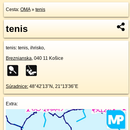
Cesta:
OMA
»
tenis
tenis
tenis
: tenis, ihrisko,
Breznianska
,
040 11
Košice
Súradnice:
48°42'13"N
,
21°13'36"E
Extra: