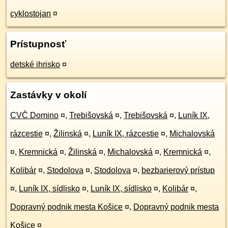
cyklostojan
¤
Prístupnosť
detské ihrisko
¤
Zastávky v okolí
CVČ Domino
¤
,
Trebišovská
¤
,
Trebišovská
¤
,
Luník IX,
rázcestie
¤
,
Žilinská
¤
,
Luník IX, rázcestie
¤
,
Michalovská
¤
,
Kremnická
¤
,
Žilinská
¤
,
Michalovská
¤
,
Kremnická
¤
,
Kolibár
¤
,
Stodolova
¤
,
Stodolova
¤
,
bezbarierový prístup
¤
,
Luník IX, sídlisko
¤
,
Luník IX, sídlisko
¤
,
Kolibár
¤
,
Dopravný podnik mesta Košice
¤
,
Dopravný podnik mesta
Košice
¤