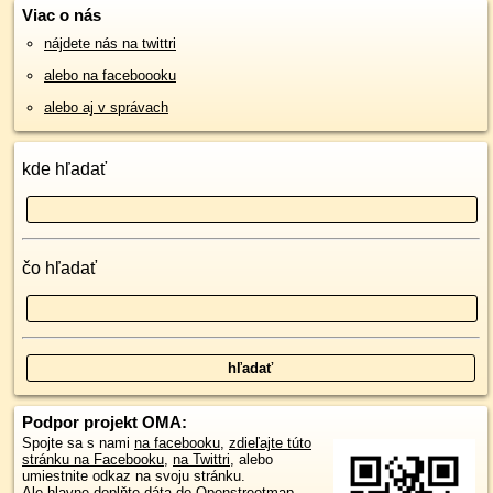
Viac o nás
nájdete nás na twittri
alebo na faceboooku
alebo aj v správach
kde hľadať
čo hľadať
Podpor projekt OMA:
Spojte sa s nami
na facebooku
,
zdieľajte túto
stránku na Facebooku
,
na Twittri
, alebo
umiestnite odkaz na svoju stránku.
Ale hlavne doplňte dáta do Openstreetmap,