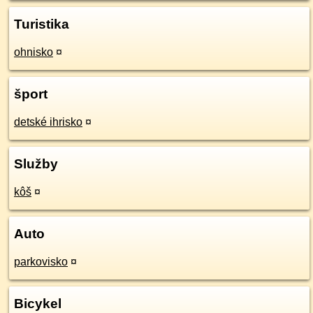
Turistika
ohnisko
¤
šport
detské ihrisko
¤
Služby
kôš
¤
Auto
parkovisko
¤
Bicykel