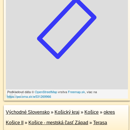
Podkladové dáta ©
OpenStreetMap
vrstva
Freemap.sk
, viac na
10 m
https://poi.oma.sk/w531269966
Východné Slovensko
»
Košický kraj
»
Košice
»
okres
Košice II
»
Košice - mestská časť Západ
»
Terasa