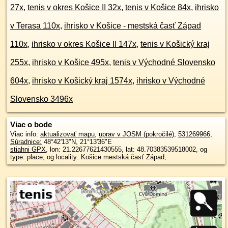
27x
,
tenis v okres Košice II 32x
,
tenis v Košice 84x
,
ihrisko
v Terasa 110x
,
ihrisko v Košice - mestská časť Západ
110x
,
ihrisko v okres Košice II 147x
,
tenis v Košický kraj
255x
,
ihrisko v Košice 495x
,
tenis v Východné Slovensko
604x
,
ihrisko v Košický kraj 1574x
,
ihrisko v Východné
Slovensko 3496x
Viac o bode
Viac info:
aktualizovať mapu
,
uprav v JOSM (pokročilé)
,
531269966
,
Súradnice:
48°42'13"N
,
21°13'36"E
stiahni GPX
, lon: 21.22677621430555, lat: 48.70383539518002, og
type: place, og locality: Košice mestská časť Západ,