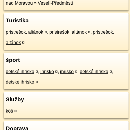
nad Moravou
»
Veselí-Předměstí
Turistika
prístrešok, altánok
¤
,
prístrešok, altánok
¤
,
prístrešok,
altánok
¤
šport
detské ihrisko
¤
,
ihrisko
¤
,
ihrisko
¤
,
detské ihrisko
¤
,
detské ihrisko
¤
Služby
kôš
¤
Doprava