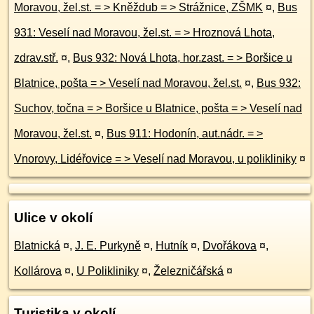
Moravou, žel.st. = > Kněždub = > Strážnice, ZŠMK
¤
,
Bus
931: Veselí nad Moravou, žel.st. = > Hroznová Lhota,
zdrav.stř.
¤
,
Bus 932: Nová Lhota, hor.zast. = > Boršice u
Blatnice, pošta = > Veselí nad Moravou, žel.st.
¤
,
Bus 932:
Suchov, točna = > Boršice u Blatnice, pošta = > Veselí nad
Moravou, žel.st.
¤
,
Bus 911: Hodonín, aut.nádr. = >
Vnorovy, Lidéřovice = > Veselí nad Moravou, u polikliniky
¤
Ulice v okolí
Blatnická
¤
,
J. E. Purkyně
¤
,
Hutník
¤
,
Dvořákova
¤
,
Kollárova
¤
,
U Polikliniky
¤
,
Železničářská
¤
Turistika v okolí