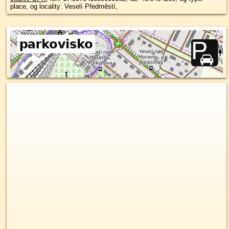
place, og locality: Veselí Předměstí,