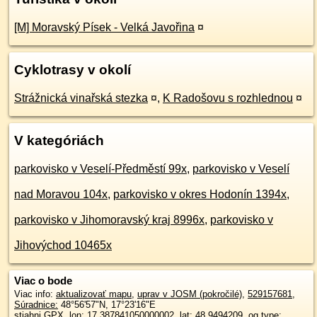
[M] Moravský Písek - Velká Javořina
¤
Cyklotrasy v okolí
Strážnická vinařská stezka
¤
,
K Radošovu s rozhlednou
¤
V kategóriách
parkovisko v Veselí-Předměstí 99x
,
parkovisko v Veselí
nad Moravou 104x
,
parkovisko v okres Hodonín 1394x
,
parkovisko v Jihomoravský kraj 8996x
,
parkovisko v
Jihovýchod 10465x
Viac o bode
Viac info:
aktualizovať mapu
,
uprav v JOSM (pokročilé)
,
529157681
,
Súradnice:
48°56'57"N
,
17°23'16"E
stiahni GPX
, lon: 17.387841050000002, lat: 48.9494209, og type: