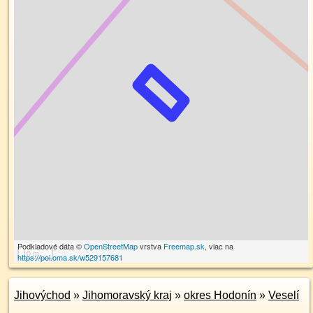
Podkladové dáta ©
OpenStreetMap
vrstva
Freemap.sk
, viac na
10 m
https://poi.oma.sk/w529157681
Jihovýchod
»
Jihomoravský kraj
»
okres Hodonín
»
Veselí