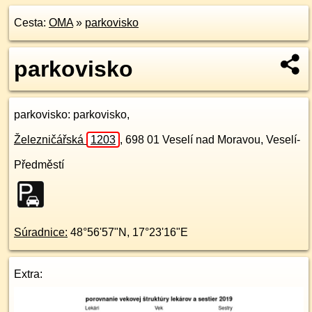
Cesta:
OMA
»
parkovisko
parkovisko
parkovisko
: parkovisko,
Železničářská
1203
,
698 01
Veselí nad Moravou, Veselí-
Předměstí
Súradnice:
48°56'57"N
,
17°23'16"E
Extra: