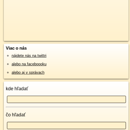
Viac o nás
nájdete nás na twittri
alebo na faceboooku
alebo aj v správach
kde hľadať
čo hľadať