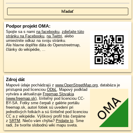
Podpor projekt OMA:
Spojte sa s nami
na facebooku
,
zdieľajte túto
stránku na Facebooku
,
na Twittri
, alebo
umiestnite odkaz na svoju stránku.
Ale hlavne doplňte dáta do Openstreetmap,
články do wikipédie, ...
Zdroj dát
Mapové údaje pochádzajú z
www.OpenStreetMap.org
, databáza je
prístupná pod licenciou
ODbL
.
Mapový podklad
vytvára a aktualizuje
Freemap Slovakia
(www.freemap.sk)
, šíriteľný pod licenciou CC-
BY-SA. Fotky sme čerpali z galérie portálu
freemap.sk, autori fotiek sú uvedení pri
jednotlivých fotkách a sú šíriteľné pod licenciou
CC a z wikipédie. Výškový profil trás čerpáme
z
SRTM
. Niečo vám chýba?
Pridajte to
. Sme
radi, že tvoríte slobodnú wiki mapu sveta.