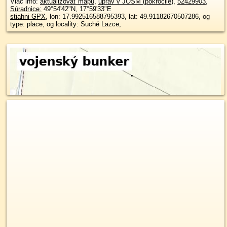
Viac info:
aktualizovať mapu
,
uprav v JOSM (pokročilé)
,
52429903
,
Súradnice:
49°54'42"N
,
17°59'33"E
stiahni GPX
, lon: 17.992516588795393, lat: 49.91182670507286, og
type: place, og locality: Suché Lazce,