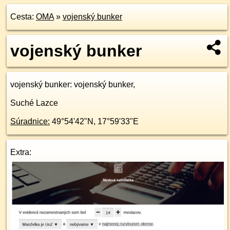
Cesta:
OMA
»
vojenský bunker
vojenský bunker
vojenský bunker
: vojenský bunker,
Suché Lazce
Súradnice:
49°54'42"N
,
17°59'33"E
Extra: