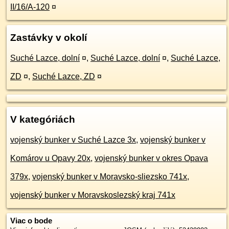
II/16/A-120
¤
Zastávky v okolí
Suché Lazce, dolní
¤
,
Suché Lazce, dolní
¤
,
Suché Lazce,
ZD
¤
,
Suché Lazce, ZD
¤
V kategóriách
vojenský bunker v Suché Lazce 3x
,
vojenský bunker v
Komárov u Opavy 20x
,
vojenský bunker v okres Opava
379x
,
vojenský bunker v Moravsko-sliezsko 741x
,
vojenský bunker v Moravskoslezský kraj 741x
Viac o bode