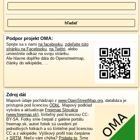
Podpor projekt OMA:
Spojte sa s nami
na facebooku
,
zdieľajte túto
stránku na Facebooku
,
na Twittri
, alebo
umiestnite odkaz na svoju stránku.
Ale hlavne doplňte dáta do Openstreetmap,
články do wikipédie, ...
Zdroj dát
Mapové údaje pochádzajú z
www.OpenStreetMap.org
, databáza je
prístupná pod licenciou
ODbL
.
Mapový podklad
vytvára a aktualizuje
Freemap Slovakia
(www.freemap.sk)
, šíriteľný pod licenciou CC-
BY-SA. Fotky sme čerpali z galérie portálu
freemap.sk, autori fotiek sú uvedení pri
jednotlivých fotkách a sú šíriteľné pod licenciou
CC a z wikipédie. Výškový profil trás čerpáme
z
SRTM
. Niečo vám chýba?
Pridajte to
. Sme