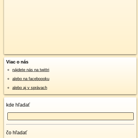
Viac o nás
nájdete nás na twittri
alebo na faceboooku
alebo aj v správach
kde hľadať
čo hľadať