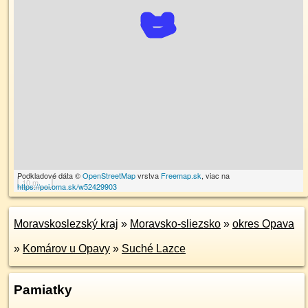
Podkladové dáta ©
OpenStreetMap
vrstva
Freemap.sk
, viac na
10 m
https://poi.oma.sk/w52429903
Moravskoslezský kraj
»
Moravsko-sliezsko
»
okres Opava
»
Komárov u Opavy
»
Suché Lazce
Pamiatky