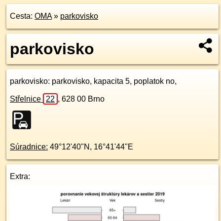
Cesta:
OMA
»
parkovisko
parkovisko
parkovisko
: parkovisko, kapacita 5, poplatok no,
Střelnice
22
,
628 00
Brno
Súradnice:
49°12'40"N
,
16°41'44"E
Extra: