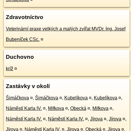
Zdravotníctvo
Veterinární praxe velkých a malých zvířat MVDr. Ing. Josef
Bubeníček CSc.
¤
Duchovno
kríž
¤
Zastávky v okolí
Šimáčkova
¤
,
Šimáčkova
¤
,
Kubelíkova
¤
,
Kubelíkova
¤
,
Náměstí Karla IV.
¤
,
Mifkova
¤
,
Obecká
¤
,
Mifkova
¤
,
Náměstí Karla IV.
¤
,
Náměstí Karla IV.
¤
,
Jírova
¤
,
Jírova
¤
,
Jírova
¤
,
Náměstí Karla IV.
¤
,
Jírova
¤
,
Obecká
¤
,
Jírova
¤
,