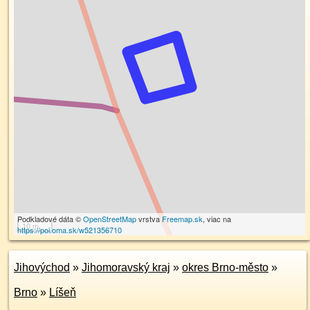
Podkladové dáta ©
OpenStreetMap
vrstva
Freemap.sk
, viac na
10 m
https://poi.oma.sk/w521356710
Jihovýchod
»
Jihomoravský kraj
»
okres Brno-město
»
Brno
»
Líšeň