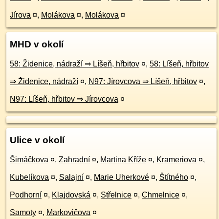
Jírova
¤
,
Molákova
¤
,
Molákova
¤
MHD v okolí
58: Židenice, nádraží ⇒ Líšeň, hřbitov
¤
,
58: Líšeň, hřbitov
⇒ Židenice, nádraží
¤
,
N97: Jírovcova ⇒ Líšeň, hřbitov
¤
,
N97: Líšeň, hřbitov ⇒ Jírovcova
¤
Ulice v okolí
Šimáčkova
¤
,
Zahradní
¤
,
Martina Kříže
¤
,
Krameriova
¤
,
Kubelíkova
¤
,
Salajní
¤
,
Marie Uherkové
¤
,
Štítného
¤
,
Podhorní
¤
,
Klajdovská
¤
,
Střelnice
¤
,
Chmelnice
¤
,
Samoty
¤
,
Markovičova
¤