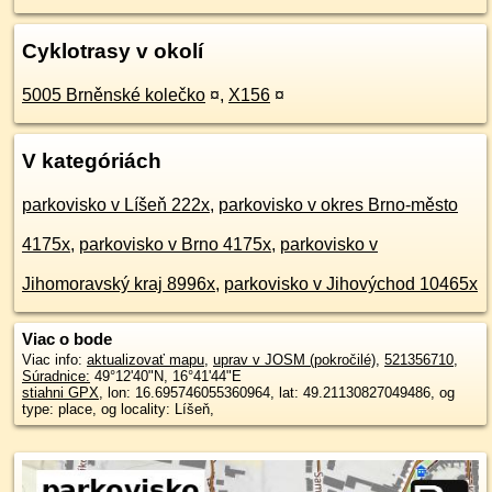
Cyklotrasy v okolí
5005 Brněnské kolečko
¤
,
X156
¤
V kategóriách
parkovisko v Líšeň 222x
,
parkovisko v okres Brno-město
4175x
,
parkovisko v Brno 4175x
,
parkovisko v
Jihomoravský kraj 8996x
,
parkovisko v Jihovýchod 10465x
Viac o bode
Viac info:
aktualizovať mapu
,
uprav v JOSM (pokročilé)
,
521356710
,
Súradnice:
49°12'40"N
,
16°41'44"E
stiahni GPX
, lon: 16.695746055360964, lat: 49.21130827049486, og
type: place, og locality: Líšeň,