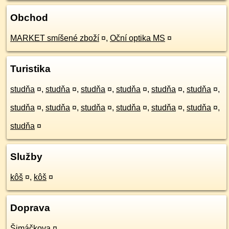
Obchod
MARKET smíšené zboží
¤
,
Oční optika MS
¤
Turistika
studňa
¤
,
studňa
¤
,
studňa
¤
,
studňa
¤
,
studňa
¤
,
studňa
¤
,
studňa
¤
,
studňa
¤
,
studňa
¤
,
studňa
¤
,
studňa
¤
,
studňa
¤
,
studňa
¤
Služby
kôš
¤
,
kôš
¤
Doprava
Šimáčkova
¤