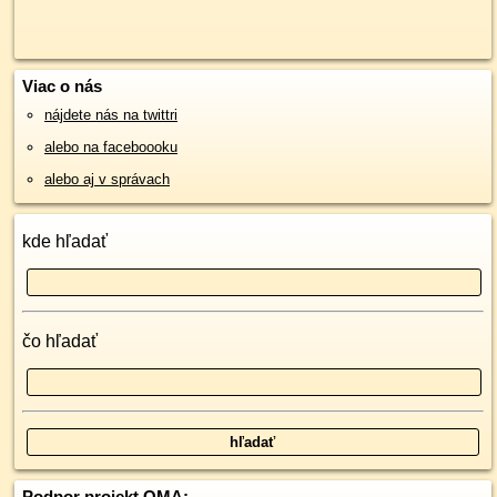
Viac o nás
nájdete nás na twittri
alebo na faceboooku
alebo aj v správach
kde hľadať
čo hľadať
Podpor projekt OMA: