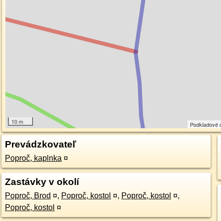
10 m
Podkladové 
Prevádzkovateľ
Poproč, kaplnka
¤
Zastávky v okolí
Poproč, Brod
¤
,
Poproč, kostol
¤
,
Poproč, kostol
¤
,
Poproč, kostol
¤