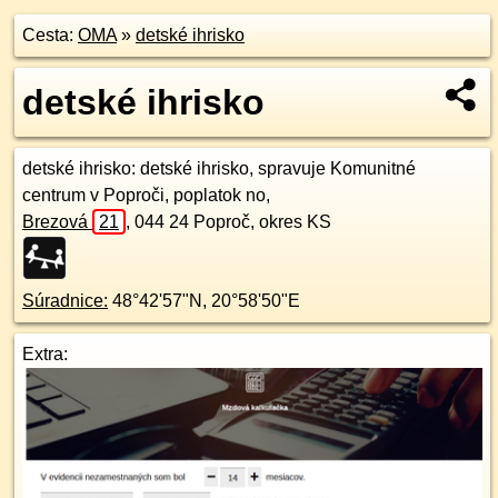
Cesta:
OMA
»
detské ihrisko
detské ihrisko
detské ihrisko
: detské ihrisko, spravuje Komunitné
centrum v Poproči, poplatok no,
Brezová
21
,
044 24
Poproč, okres KS
Súradnice:
48°42'57"N
,
20°58'50"E
Extra: