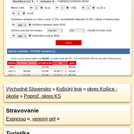
Východné Slovensko
»
Košický kraj
»
okres Košice -
okolie
»
Poproč, okres KS
Stravovanie
Espresso
¤
,
verejný gril
¤
Turistika