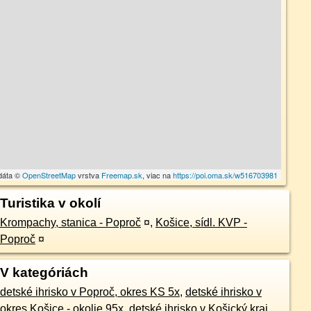
dáta ©
OpenStreetMap
vrstva
Freemap.sk
, viac na
https://poi.oma.sk/w516703981
Turistika v okolí
Krompachy, stanica - Poproč
¤
,
Košice, sídl. KVP -
Poproč
¤
V kategóriách
detské ihrisko v Poproč, okres KS 5x
,
detské ihrisko v
okres Košice - okolie 95x
,
detské ihrisko v Košický kraj