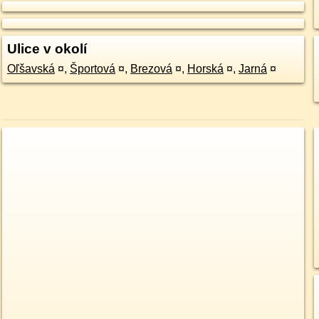
Ulice v okolí
Oľšavská
¤
,
Športová
¤
,
Brezová
¤
,
Horská
¤
,
Jarná
¤