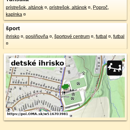
prístrešok, altánok
¤
,
prístrešok, altánok
¤
,
Poproč,
kaplnka
¤
šport
ihrisko
¤
,
posilňovňa
¤
,
športové centrum
¤
,
futbal
¤
,
futbal
¤