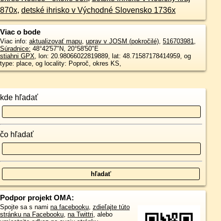
870x
,
detské ihrisko v Východné Slovensko 1736x
Viac o bode
Viac info:
aktualizovať mapu
,
uprav v JOSM (pokročilé)
,
516703981
,
Súradnice:
48°42'57"N
,
20°58'50"E
stiahni GPX
, lon: 20.98066022819889, lat: 48.71587178414959, og
type: place, og locality: Poproč, okres KS,
kde hľadať
čo hľadať
Podpor projekt OMA:
Spojte sa s nami
na facebooku
,
zdieľajte túto
stránku na Facebooku
,
na Twittri
, alebo