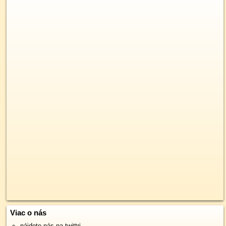
Viac o nás
nájdete nás na twittri