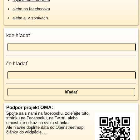
alebo na faceboooku
alebo aj v správach
kde hľadať
čo hľadať
Podpor projekt OMA:
Spojte sa s nami
na facebooku
,
zdieľajte túto
stránku na Facebooku
,
na Twittri
, alebo
umiestnite odkaz na svoju stránku.
Ale hlavne doplňte dáta do Openstreetmap,
články do wikipédie, ...