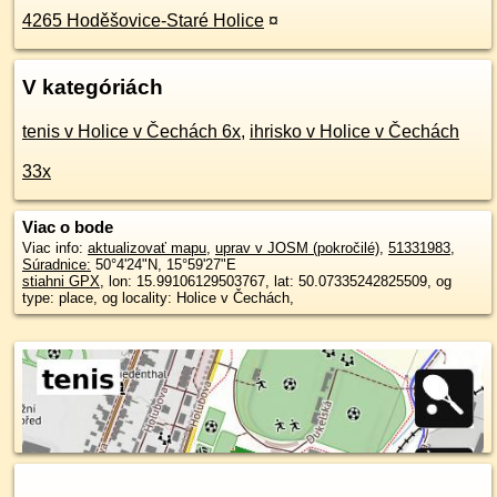
4265 Hoděšovice-Staré Holice
¤
V kategóriách
tenis v Holice v Čechách 6x
,
ihrisko v Holice v Čechách
33x
Viac o bode
Viac info:
aktualizovať mapu
,
uprav v JOSM (pokročilé)
,
51331983
,
Súradnice:
50°4'24"N
,
15°59'27"E
stiahni GPX
, lon: 15.99106129503767, lat: 50.07335242825509, og
type: place, og locality: Holice v Čechách,