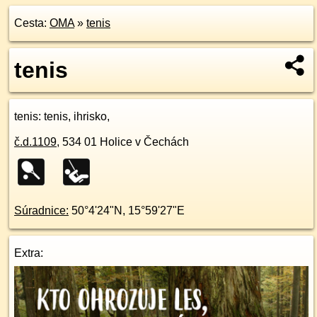
Cesta:
OMA
»
tenis
tenis
tenis
: tenis, ihrisko,
č.d.
1109
,
534 01
Holice v Čechách
Súradnice:
50°4'24"N
,
15°59'27"E
Extra: