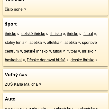
číslo none
¤
šport
ihrisko
¤
,
detské ihrisko
¤
,
ihrisko
¤
,
ihrisko
¤
,
futbal
¤
,
stolný tenis
¤
,
atletika
¤
,
atletika
¤
,
atletika
¤
,
športové
centrum
¤
,
detské ihrisko
¤
,
futbal
¤
,
futbal
¤
,
ihrisko
¤
,
basketbal
¤
,
Dětské dopravní hřiště
¤
,
detské ihrisko
¤
Voľný čas
ZUŠ Karla Malicha
¤
Auto
parkovisko
¤
,
parkovisko
¤
,
parkovisko
¤
,
parkovisko
¤