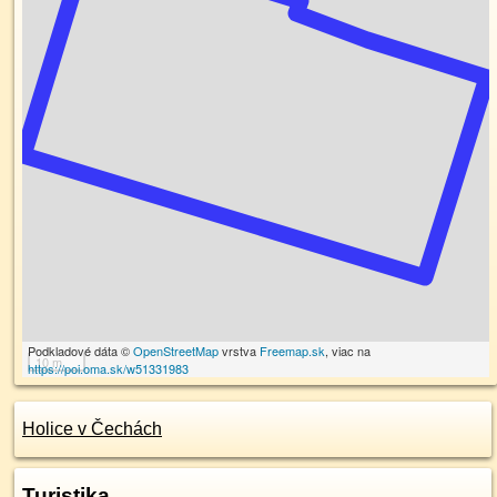
Podkladové dáta ©
OpenStreetMap
vrstva
Freemap.sk
, viac na
10 m
https://poi.oma.sk/w51331983
Holice v Čechách
Turistika