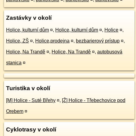
Zastávky v okolí
Holice, kulturní dům
¤
,
Holice, kulturní dům
¤
,
Holice
¤
,
Holice, ZŠ
¤
,
Holice,prodejna
¤
,
bezbarierový prístup
¤
,
Holice, Na Trandě
¤
,
Holice, Na Trandě
¤
,
autobusová
stanica
¤
Turistika v okolí
[M] Holice - Suté Břehy
¤
,
[Ž] Holice - Třebechovice pod
Orebem
¤
Cyklotrasy v okolí