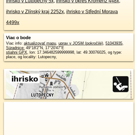
ihrisko v Lutopecny 5x
,
ihrisko v okres Kroměříž 448x
,
ihrisko v Zlínský kraj 2252x
,
ihrisko v Střední Morava
4499x
Viac o bode
Viac info:
aktualizovať mapu
,
uprav v JOSM (pokročilé)
,
51043935
,
Súradnice:
49°18'2"N
,
17°20'47"E
stiahni GPX
, lon: 17.346482599999998, lat: 49.30076025, og type:
place, og locality: Lutopecny,