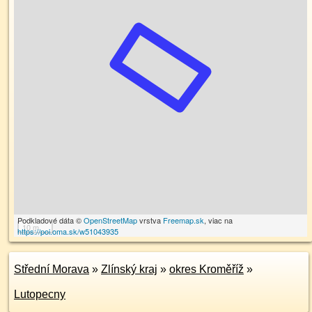
Podkladové dáta ©
OpenStreetMap
vrstva
Freemap.sk
, viac na
10 m
https://poi.oma.sk/w51043935
Střední Morava
»
Zlínský kraj
»
okres Kroměříž
»
Lutopecny