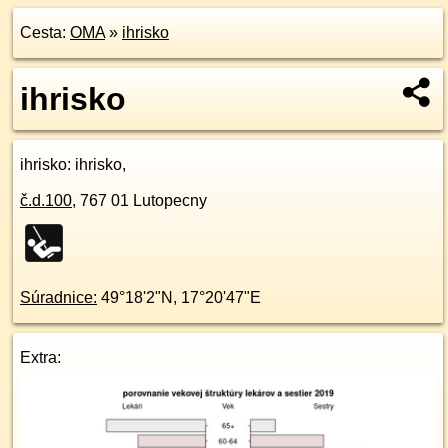
Cesta:
OMA
»
ihrisko
ihrisko
ihrisko
: ihrisko,
č.d.
100
,
767 01
Lutopecny
Súradnice:
49°18'2"N
,
17°20'47"E
Extra: