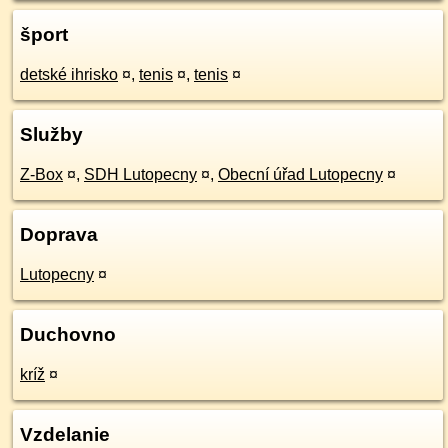
šport
detské ihrisko
¤
,
tenis
¤
,
tenis
¤
Služby
Z-Box
¤
,
SDH Lutopecny
¤
,
Obecní úřad Lutopecny
¤
Doprava
Lutopecny
¤
Duchovno
kríž
¤
Vzdelanie