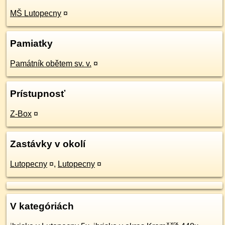
MŠ Lutopecny
¤
Pamiatky
Památník obětem sv. v.
¤
Prístupnosť
Z-Box
¤
Zastávky v okolí
Lutopecny
¤
,
Lutopecny
¤
V kategóriách