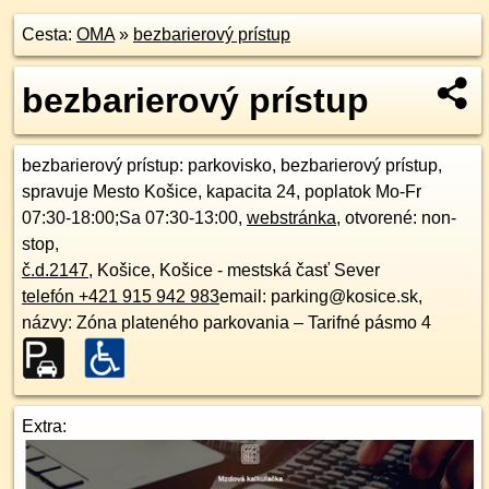
Cesta:
OMA
»
bezbarierový prístup
bezbarierový prístup
bezbarierový prístup
: parkovisko, bezbarierový prístup,
spravuje Mesto Košice, kapacita 24, poplatok Mo-Fr
07:30-18:00;Sa 07:30-13:00,
webstránka
, otvorené: non-
stop,
č.d.
2147
,
Košice, Košice - mestská časť Sever
telefón +421 915 942 983
email: parking@kosice.sk,
názvy: Zóna plateného parkovania – Tarifné pásmo 4
Extra: