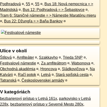
Podhradová
¤
,
55
¤
,
55
¤
,
Bus 18: Nová nemocnica = >
Madridská
¤
,
Bus 12: Podhradová = > Šebastovce
¤
,
Tram 6: Staničné námestie = > Námestie Maratónu mieru
¤
,
Bus 22: Džungľa = > Baňa Bankov
¤
Ulice v okolí
Štítová
¤
,
Amfiteáter
¤
,
Szakkayho
¤
,
Trieda SNP
¤
,
Festivalové námestie
¤
,
Za amfiteátrom
¤
,
Watsonova
¤
,
Obchodná akadémia
¤
,
Hroncova
¤
,
Sládkovičova
¤
,
Na
Kalvárii
¤
,
Račí potok
¤
,
Letná
¤
,
Stará spišská cesta
¤
,
Tatranská
¤
,
Československej armády
¤
V kategóriách
bezbarierový prístup v Letná 161x
,
parkovisko v Letná
228x
,
bezbarierový prístup v Severné Mesto 280x
,