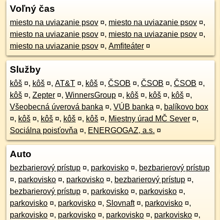
Voľný čas
miesto na uviazanie psov
¤
,
miesto na uviazanie psov
¤
,
miesto na uviazanie psov
¤
,
miesto na uviazanie psov
¤
,
miesto na uviazanie psov
¤
,
Amfiteáter
¤
Služby
kôš
¤
,
kôš
¤
,
AT&T
¤
,
kôš
¤
,
ČSOB
¤
,
ČSOB
¤
,
ČSOB
¤
,
kôš
¤
,
Zepter
¤
,
WinnersGroup
¤
,
kôš
¤
,
kôš
¤
,
kôš
¤
,
Všeobecná úverová banka
¤
,
VÚB banka
¤
,
balíkovo box
¤
,
kôš
¤
,
kôš
¤
,
kôš
¤
,
kôš
¤
,
Miestny úrad MČ Sever
¤
,
Sociálna poisťovňa
¤
,
ENERGOGAZ, a.s.
¤
Auto
bezbarierový prístup
¤
,
parkovisko
¤
,
bezbarierový prístup
¤
,
parkovisko
¤
,
parkovisko
¤
,
bezbarierový prístup
¤
,
bezbarierový prístup
¤
,
parkovisko
¤
,
parkovisko
¤
,
parkovisko
¤
,
parkovisko
¤
,
Slovnaft
¤
,
parkovisko
¤
,
parkovisko
¤
,
parkovisko
¤
,
parkovisko
¤
,
parkovisko
¤
,