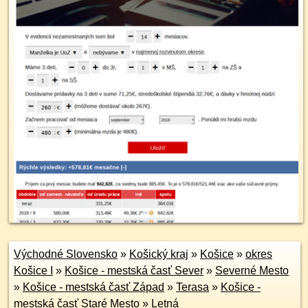
Východné Slovensko
»
Košický kraj
»
Košice
»
okres
Košice I
»
Košice - mestská časť Sever
»
Severné Mesto
»
Košice - mestská časť Západ
»
Terasa
»
Košice -
mestská časť Staré Mesto
»
Letná