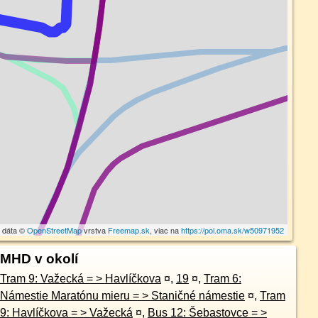
 dáta ©
OpenStreetMap
vrstva
Freemap.sk
, viac na
https://poi.oma.sk/w50971952
MHD v okolí
Tram 9: Važecká = > Havlíčkova
¤
,
19
¤
,
Tram 6:
Námestie Maratónu mieru = > Staničné námestie
¤
,
Tram
9: Havlíčkova = > Važecká
¤
,
Bus 12: Šebastovce = >