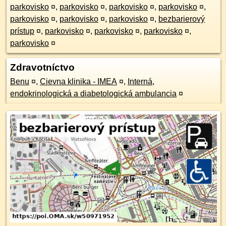
parkovisko
¤
,
parkovisko
¤
,
parkovisko
¤
,
parkovisko
¤
,
parkovisko
¤
,
parkovisko
¤
,
parkovisko
¤
,
bezbarierový
prístup
¤
,
parkovisko
¤
,
parkovisko
¤
,
parkovisko
¤
,
parkovisko
¤
Zdravotníctvo
Benu
¤
,
Cievna klinika - IMEA
¤
,
Interná,
endokrinologická a diabetologická ambulancia
¤