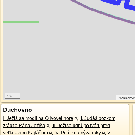
10 m
Podkladové
Duchovno
I. Ježiš sa modlí na Olivovej hore
¤
,
II. Judáš bozkom
zrádza Pána Ježiša
¤
,
III. Ježiša udrú po tvári pred
veľkňazom Kajfášom
¤
,
IV. Pilát si umýva ruky
¤
,
V.