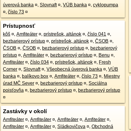
úverová banka
¤
,
Slovnaft
¤
,
VÚB banka
¤
,
cyklopumpa
¤
,
číslo 73
¤
Prístupnosť
kôš
¤
,
Amfiteáter
¤
,
prístrešok, altánok
¤
,
číslo 041
¤
,
bezbarierový prístup
¤
,
prístrešok, altánok
¤
,
ČSOB
¤
,
ČSOB
¤
,
ČSOB
¤
,
bezbarierový prístup
¤
,
bezbarierový
prístup
¤
,
Amfiteáter
¤
,
bezbarierový prístup
¤
,
Benu
¤
,
Amfiteáter
¤
,
číslo 034
¤
,
prístrešok, altánok
¤
,
Fresh
Corner
¤
,
Slovnaft
¤
,
Všeobecná úverová banka
¤
,
VÚB
banka
¤
,
balíkovo box
¤
,
Amfiteáter
¤
,
číslo 73
¤
,
Miestny
úrad MČ Sever
¤
,
bezbarierový prístup
¤
,
Sociálna
poisťovňa
¤
,
bezbarierový prístup
¤
,
bezbarierový prístup
¤
Zastávky v okolí
Amfiteáter
¤
,
Amfiteáter
¤
,
Amfiteáter
¤
,
Amfiteáter
¤
,
Amfiteáter
¤
,
Amfiteáter
¤
,
Sládkovičova
¤
,
Obchodná