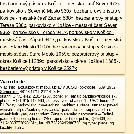
bezbarierový prístup v Košice - mestská časť Sever 473x
,
parkovisko v Severné Mesto 530x
,
bezbarierový prístup v
Košice - mestská časť Západ 538x
,
bezbarierový prístup v
Terasa 538x
,
parkovisko v Košice - mestská časť Sever
936x
,
parkovisko v Terasa 941x
,
parkovisko v Košice -
mestská časť Západ 941x
,
parkovisko v Košice - mestská
časť Staré Mesto 1007x
,
bezbarierový prístup v Košice -
mestská časť Staré Mesto 1059x
,
bezbarierový prístup v
okres Košice I 1239x
,
parkovisko v okres Košice I 1385x
,
bezbarierový prístup v Košice 2597x
Viac o bode
Viac info:
aktualizovať mapu
,
uprav v JOSM (pokročilé)
,
50971952
,
Súradnice:
48°43'41"N
,
21°14'25"E
stiahni GPX
, ele2: 218.41737, zone: T4, email: parking@kosice.sk,
phone: +421 915 942 983, access: yes, charge: 1 EUR/2 hours; 2
EUR/day, parkovisko, covered: no, parking: surface, surface: paved,
website: https://parking.kosice.sk/, park ride: no, supervised: no,
wheelchair: yes, description: Zóna plateného parkovania – Tarifné
pásmo 4, opening hours: 24/7, operator:type: public, Q25409, lon:
21.240537736964814, lat: 48.72823946486756, og type: place, og
locality: Letná,