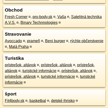
Obchod
Fresh Corner
¤
,
pro-body.sk
¤
,
Vaša
¤
,
Satelitná technika
A.V.S.
¤
,
Binary Technnologies
¤
Stravovanie
Avoccado
¤
,
prameň
¤
,
Beni burger
¤
,
rýchle občerstvenie
¤
,
Malá Praha
¤
Turistika
prístrešok, altánok
¤
,
prístrešok, altánok
¤
,
prístrešok,
altánok
¤
,
turistické informácie
¤
,
prístrešok, altánok
¤
,
prístrešok, altánok
¤
,
turistické informácie
¤
,
turistické
informácie
¤
šport
Fit4body.sk
¤
,
basketbal
¤
,
detské ihrisko
¤