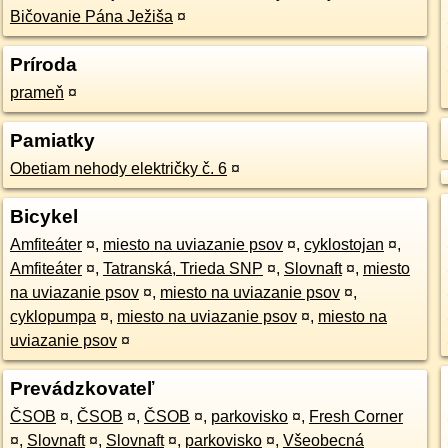
Bičovanie Pána Ježiša
¤
Príroda
prameň
¤
Pamiatky
Obetiam nehody električky č. 6
¤
Bicykel
Amfiteáter
¤
,
miesto na uviazanie psov
¤
,
cyklostojan
¤
,
Amfiteáter
¤
,
Tatranská, Trieda SNP
¤
,
Slovnaft
¤
,
miesto
na uviazanie psov
¤
,
miesto na uviazanie psov
¤
,
cyklopumpa
¤
,
miesto na uviazanie psov
¤
,
miesto na
uviazanie psov
¤
Prevádzkovateľ
ČSOB
¤
,
ČSOB
¤
,
ČSOB
¤
,
parkovisko
¤
,
Fresh Corner
¤
,
Slovnaft
¤
,
Slovnaft
¤
,
parkovisko
¤
,
Všeobecná