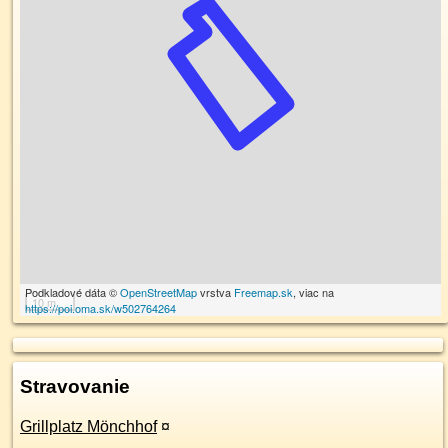
Podkladové dáta ©
OpenStreetMap
vrstva
Freemap.sk
, viac na
10 m
https://poi.oma.sk/w502764264
Stravovanie
Grillplatz Mönchhof
¤