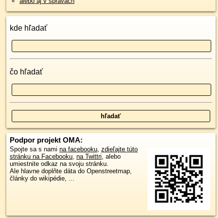
alebo aj v správach
kde hľadať
čo hľadať
Podpor projekt OMA:
Spojte sa s nami
na facebooku
,
zdieľajte túto
stránku na Facebooku
,
na Twittri
, alebo
umiestnite odkaz na svoju stránku.
Ale hlavne doplňte dáta do Openstreetmap,
články do wikipédie, ...