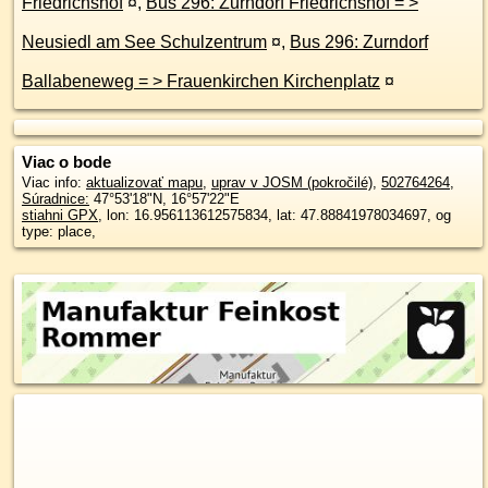
Friedrichshof
¤
,
Bus 296: Zurndorf Friedrichshof = >
Neusiedl am See Schulzentrum
¤
,
Bus 296: Zurndorf
Ballabeneweg = > Frauenkirchen Kirchenplatz
¤
Viac o bode
Viac info:
aktualizovať mapu
,
uprav v JOSM (pokročilé)
,
502764264
,
Súradnice:
47°53'18"N
,
16°57'22"E
stiahni GPX
, lon: 16.956113612575834, lat: 47.88841978034697, og
type: place,