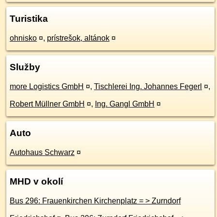
Turistika
ohnisko
¤
,
prístrešok, altánok
¤
Služby
more Logistics GmbH
¤
,
Tischlerei Ing. Johannes Fegerl
¤
,
Robert Müllner GmbH
¤
,
Ing. Gangl GmbH
¤
Auto
Autohaus Schwarz
¤
MHD v okolí
Bus 296: Frauenkirchen Kirchenplatz = > Zurndorf