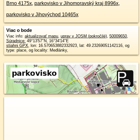
Brno 4175x
,
parkovisko v Jihomoravský kraj 8996x
,
parkovisko v Jihovýchod 10465x
Viac o bode
Viac info:
aktualizovať mapu
,
uprav v JOSM (pokročilé)
,
50009650
,
Súradnice:
49°13'57"N
,
16°34'14"E
stiahni GPX
, lon: 16.570653882332923, lat: 49.23269051142116, og
type: place, og locality: Medlánky,