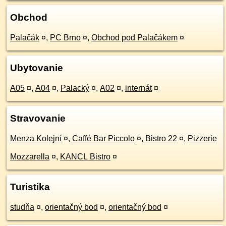
Obchod
Palačák
¤
,
PC Brno
¤
,
Obchod pod Palačákem
¤
Ubytovanie
A05
¤
,
A04
¤
,
Palacký
¤
,
A02
¤
,
internát
¤
Stravovanie
Menza Kolejní
¤
,
Caffé Bar Piccolo
¤
,
Bistro 22
¤
,
Pizzerie
Mozzarella
¤
,
KANCL Bistro
¤
Turistika
studňa
¤
,
orientačný bod
¤
,
orientačný bod
¤