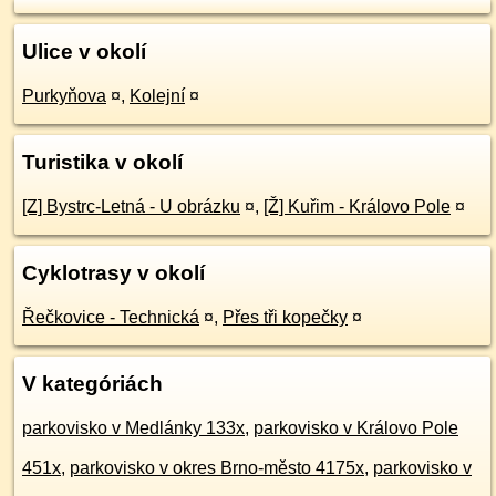
Ulice v okolí
Purkyňova
¤
,
Kolejní
¤
Turistika v okolí
[Z] Bystrc-Letná - U obrázku
¤
,
[Ž] Kuřim - Královo Pole
¤
Cyklotrasy v okolí
Řečkovice - Technická
¤
,
Přes tři kopečky
¤
V kategóriách
parkovisko v Medlánky 133x
,
parkovisko v Královo Pole
451x
,
parkovisko v okres Brno-město 4175x
,
parkovisko v