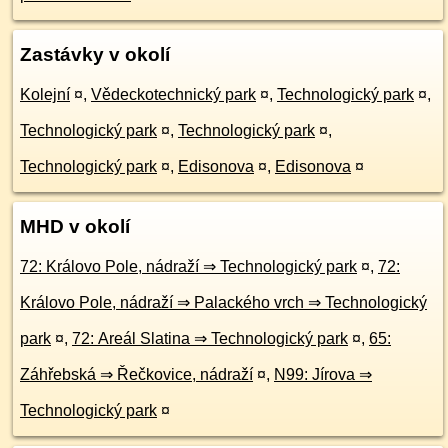
Zastávky v okolí
Kolejní
¤
,
Vědeckotechnický park
¤
,
Technologický park
¤
,
Technologický park
¤
,
Technologický park
¤
,
Technologický park
¤
,
Edisonova
¤
,
Edisonova
¤
MHD v okolí
72: Královo Pole, nádraží ⇒ Technologický park
¤
,
72:
Královo Pole, nádraží ⇒ Palackého vrch ⇒ Technologický
park
¤
,
72: Areál Slatina ⇒ Technologický park
¤
,
65:
Záhřebská ⇒ Řečkovice, nádraží
¤
,
N99: Jírova ⇒
Technologický park
¤