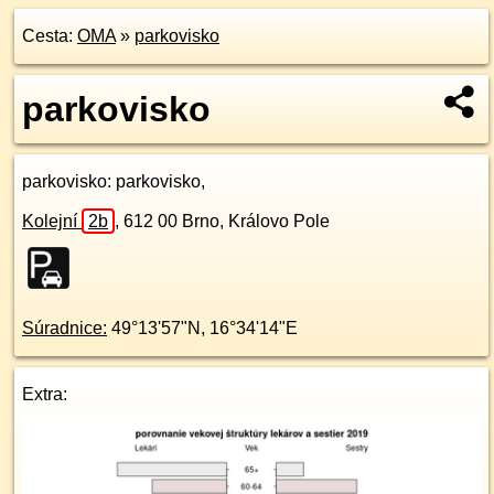
Cesta:
OMA
»
parkovisko
parkovisko
parkovisko
: parkovisko,
Kolejní
2b
,
612 00
Brno, Královo Pole
Súradnice:
49°13'57"N
,
16°34'14"E
Extra: