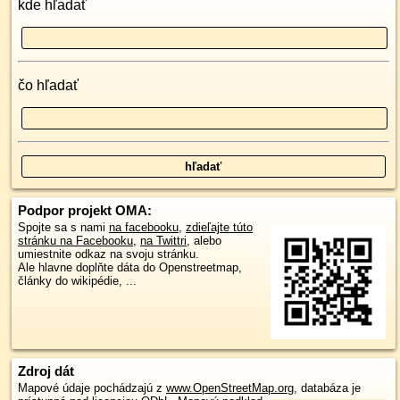
kde hľadať
čo hľadať
Podpor projekt OMA:
Spojte sa s nami
na facebooku
,
zdieľajte túto
stránku na Facebooku
,
na Twittri
, alebo
umiestnite odkaz na svoju stránku.
Ale hlavne doplňte dáta do Openstreetmap,
články do wikipédie, ...
Zdroj dát
Mapové údaje pochádzajú z
www.OpenStreetMap.org
, databáza je