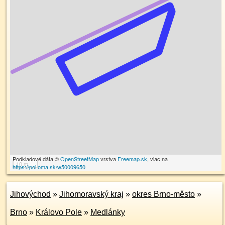
Podkladové dáta ©
OpenStreetMap
vrstva
Freemap.sk
, viac na
10 m
https://poi.oma.sk/w50009650
Jihovýchod
»
Jihomoravský kraj
»
okres Brno-město
»
Brno
»
Královo Pole
»
Medlánky