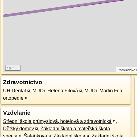
10 m
Podkladové 
Zdravotníctvo
UH Dental
¤
,
MUDr. Helena Filová
¤
,
MUDr. Martin Fila,
ortopedie
¤
Vzdelanie
Střední škola průmyslová, hotelová a zdravotnická
¤
,
Dětský domov
¤
,
Základní škola a mateřská škola
speciální Šafaříkova
¤
,
Základní škola
¤
,
Základní škola