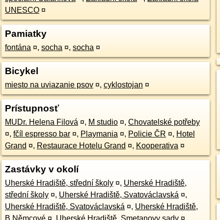
UNESCO
¤
Pamiatky
fontána
¤
,
socha
¤
,
socha
¤
Bicykel
miesto na uviazanie psov
¤
,
cyklostojan
¤
Prístupnosť
MUDr. Helena Filová
¤
,
M studio
¤
,
Chovatelské potřeby
¤
,
fčíl espresso bar
¤
,
Playmania
¤
,
Policie ČR
¤
,
Hotel
Grand
¤
,
Restaurace Hotelu Grand
¤
,
Kooperativa
¤
Zastávky v okolí
Uherské Hradiště, střední školy
¤
,
Uherské Hradiště,
střední školy
¤
,
Uherské Hradiště, Svatováclavská
¤
,
Uherské Hradiště, Svatováclavská
¤
,
Uherské Hradiště,
B.Němcové
¤
,
Uherské Hradiště, Smetanovy sady
¤
,