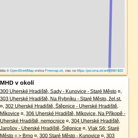
dáta ©
OpenStreetMap
vrstva
Freemap.sk
, viac na
https://poi.oma.sk/w493961820
MHD v okolí
300 Uherské Hradiště, Sady - Kunovice - Staré Město
¤
,
303 Uherské Hradiště, Na Rybníku - Staré Město, žel.st.
¤
,
302 Uherské Hradiště, Štěpnice - Uherské Hradiště,
Míkovice
¤
,
306 Uherské Hradiště, Míkovice, Na Příkopě -
Uherské Hradiště, nemocnice
¤
,
304 Uherské Hradiště,
Jarošov - Uherské Hradiště, Štěpnice
¤
,
Vlak S6: Staré
Město = > Brno
¤
,
300 Staré Město - Kunovice
¤
,
303