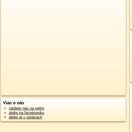
Viac o nás
nájdete nás na twittri
alebo na faceboooku
alebo aj v správach