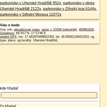
parkovisko v Uherské Hradiště 952x
,
parkovisko v okres
Uherské Hradiště 2122x
,
parkovisko v Zlínský kraj 6144x
,
parkovisko v Střední Morava 11072x
Viac o bode
Viac info:
aktualizovať mapu
,
uprav v JOSM (pokročilé)
,
493961820
,
Súradnice:
49°3'57"N
,
17°27'46"E
stiahni GPX
, lon: 17.462970498922303, lat: 49.06591236422263, og
type: place, og locality: Uherské Hradiště,
kde hľadať
čo hľadať