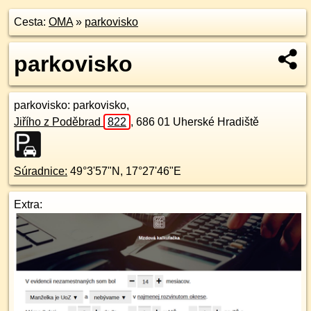
Cesta:
OMA
»
parkovisko
parkovisko
parkovisko
: parkovisko,
Jiřího z Poděbrad
822
,
686 01
Uherské Hradiště
Súradnice:
49°3'57"N
,
17°27'46"E
Extra: