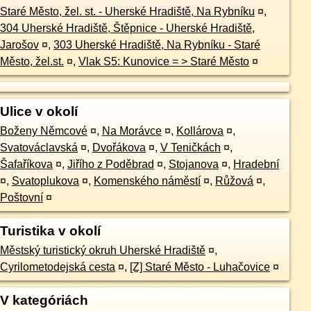
Staré Město, žel. st. - Uherské Hradiště, Na Rybníku
¤
,
304 Uherské Hradiště, Štěpnice - Uherské Hradiště,
Jarošov
¤
,
303 Uherské Hradiště, Na Rybníku - Staré
Město, žel.st.
¤
,
Vlak S5: Kunovice = > Staré Město
¤
Ulice v okolí
Boženy Němcové
¤
,
Na Morávce
¤
,
Kollárova
¤
,
Svatováclavská
¤
,
Dvořákova
¤
,
V Teničkách
¤
,
Šafaříkova
¤
,
Jiřího z Poděbrad
¤
,
Stojanova
¤
,
Hradební
¤
,
Svatoplukova
¤
,
Komenského náměstí
¤
,
Růžová
¤
,
Poštovní
¤
Turistika v okolí
Městský turistický okruh Uherské Hradiště
¤
,
Cyrilometodejská cesta
¤
,
[Z] Staré Město - Luhačovice
¤
V kategóriách