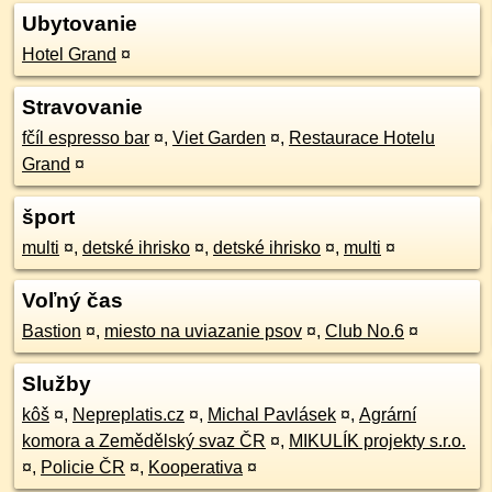
Ubytovanie
Hotel Grand
¤
Stravovanie
fčíl espresso bar
¤
,
Viet Garden
¤
,
Restaurace Hotelu
Grand
¤
šport
multi
¤
,
detské ihrisko
¤
,
detské ihrisko
¤
,
multi
¤
Voľný čas
Bastion
¤
,
miesto na uviazanie psov
¤
,
Club No.6
¤
Služby
kôš
¤
,
Nepreplatis.cz
¤
,
Michal Pavlásek
¤
,
Agrární
komora a Zemědělský svaz ČR
¤
,
MIKULÍK projekty s.r.o.
¤
,
Policie ČR
¤
,
Kooperativa
¤