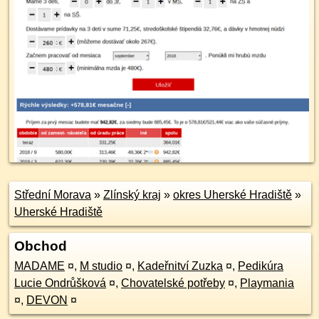
Střední Morava
»
Zlínský kraj
»
okres Uherské Hradiště
»
Uherské Hradiště
Obchod
MADAME
¤
,
M studio
¤
,
Kadeřnitví Zuzka
¤
,
Pedikúra
Lucie Ondrůšková
¤
,
Chovatelské potřeby
¤
,
Playmania
¤
,
DEVON
¤