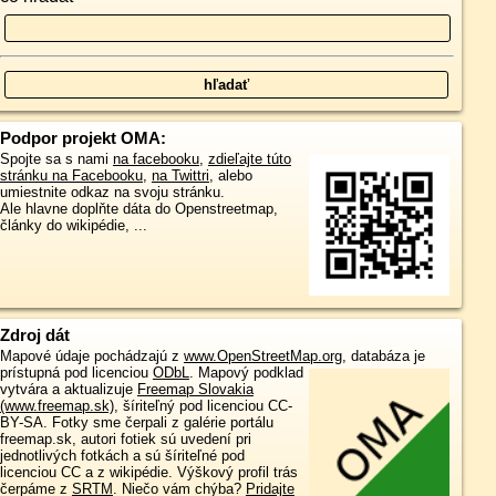
Podpor projekt OMA:
Spojte sa s nami
na facebooku
,
zdieľajte túto
stránku na Facebooku
,
na Twittri
, alebo
umiestnite odkaz na svoju stránku.
Ale hlavne doplňte dáta do Openstreetmap,
články do wikipédie, ...
Zdroj dát
Mapové údaje pochádzajú z
www.OpenStreetMap.org
, databáza je
prístupná pod licenciou
ODbL
.
Mapový podklad
vytvára a aktualizuje
Freemap Slovakia
(www.freemap.sk)
, šíriteľný pod licenciou CC-
BY-SA. Fotky sme čerpali z galérie portálu
freemap.sk, autori fotiek sú uvedení pri
jednotlivých fotkách a sú šíriteľné pod
licenciou CC a z wikipédie. Výškový profil trás
čerpáme z
SRTM
. Niečo vám chýba?
Pridajte