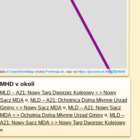
dáta ©
OpenStreetMap
vrstva
Freemap.sk
, viac na
https://poi.oma.sk/w482924649
MHD v okolí
MLD – A21: Nowy Targ Dworzec Kolejowy = > Nowy
Sącz MDA
¤
,
MLD – A21: Ochotnica Dolna Młynne Urząd
Gminy = > Nowy Sącz MDA
¤
,
MLD – A21: Nowy Sącz
MDA = > Ochotnia Dolna Młynne Urząd Gminy
¤
,
MLD –
A21: Nowy Sącz MDA = > Nowy Targ Dworzec Kolejowy
¤