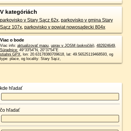
V kategóriách
parkovisko v Stary Sącz 62x
,
parkovisko v gmina Stary
Sącz 107x
,
parkovisko v powiat nowosądecki 804x
Viac o bode
Viac info:
aktualizovať mapu
,
uprav v JOSM (pokročilé)
,
482924649
,
Súradnice:
49°33'54"N
,
20°37'54"E
stiahni GPX
, lon: 20.63178380709618, lat: 49.56525119468593, og
type: place, og locality: Stary Sącz,
kde hľadať
čo hľadať