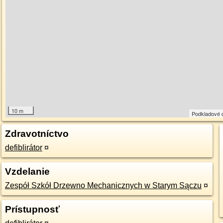
10 m
Podkladové 
Zdravotníctvo
defiblirátor
¤
Vzdelanie
Zespół Szkół Drzewno Mechanicznych w Starym Sączu
¤
Prístupnosť