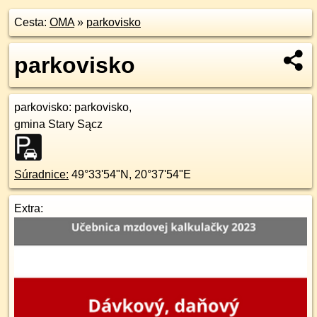
Cesta:
OMA
»
parkovisko
parkovisko
parkovisko
: parkovisko,
gmina Stary Sącz
Súradnice:
49°33'54"N
,
20°37'54"E
Extra: