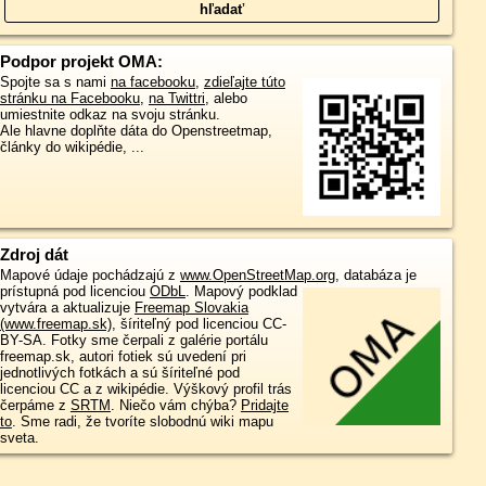
Podpor projekt OMA:
Spojte sa s nami
na facebooku
,
zdieľajte túto
stránku na Facebooku
,
na Twittri
, alebo
umiestnite odkaz na svoju stránku.
Ale hlavne doplňte dáta do Openstreetmap,
články do wikipédie, ...
Zdroj dát
Mapové údaje pochádzajú z
www.OpenStreetMap.org
, databáza je
prístupná pod licenciou
ODbL
.
Mapový podklad
vytvára a aktualizuje
Freemap Slovakia
(www.freemap.sk)
, šíriteľný pod licenciou CC-
BY-SA. Fotky sme čerpali z galérie portálu
freemap.sk, autori fotiek sú uvedení pri
jednotlivých fotkách a sú šíriteľné pod
licenciou CC a z wikipédie. Výškový profil trás
čerpáme z
SRTM
. Niečo vám chýba?
Pridajte
to
. Sme radi, že tvoríte slobodnú wiki mapu
sveta.