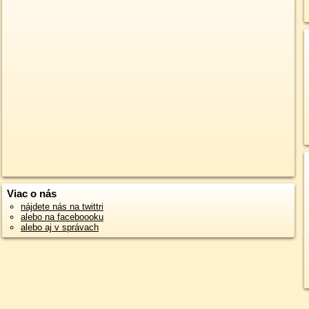
Viac o nás
nájdete nás na twittri
alebo na faceboooku
alebo aj v správach