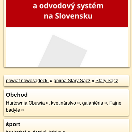
powiat nowosądecki
»
gmina Stary Sącz
»
Stary Sącz
Obchod
Hurtownia Obuwia
¤
,
kvetinárstvo
¤
,
galantéria
¤
,
Fajne
badyle
¤
šport