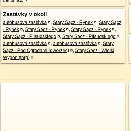
defiblirátor
¤
Zastávky v okolí
autobusová zastávka
¤
,
Stary Sącz - Rynek
¤
,
Stary Sącz
- Rynek
¤
,
Stary Sącz - Rynek
¤
,
Stary Sącz - Rynek
¤
,
Stary Sącz - Piłsudskiego
¤
,
Stary Sącz - Piłsudskiego
¤
,
autobusová zastávka
¤
,
autobusová zastávka
¤
,
Stary
Sącz - Pod Ogrodami (dworzec)
¤
,
Stary Sącz - Wielki
Wygon (targ)
¤