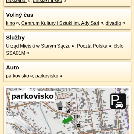
basketbal
¤
,
detské ihrisko
¤
Voľný čas
kino
¤
,
Centrum Kultury i Sztuki im. Ady Sari
¤
,
divadlo
¤
Služby
Urząd Miejski w Starym Sączu
¤
,
Poczta Polska
¤
,
číslo
SSA01M
¤
Auto
parkovisko
¤
,
parkovisko
¤