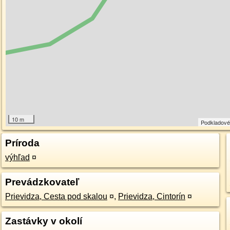
10 m
Podkladové
Príroda
výhľad
¤
Prevádzkovateľ
Prievidza, Cesta pod skalou
¤
,
Prievidza, Cintorín
¤
Zastávky v okolí