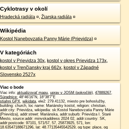
Cyklotrasy v okolí
Hradecká radiála
¤
,
Žiarska radiála
¤
Wikipédia
Kostol Nanebovzatia Panny Márie (Prievidza)
¤
V kategóriách
kostol v Prievidza 30x
,
kostol v okres Prievidza 173x
,
kostol v Trenčiansky kraj 662x
,
kostol v Západné
Slovensko 2527x
Viac o bode
Viac info:
aktualizovať mapu
,
uprav v JOSM (pokročilé)
,
47889267
,
Súradnice:
48°46'16"N
,
18°38'7"E
stiahni GPX
,
wikidata
, ele2: 279.41132, miesto pre bohoslužby,
building: church, loc name: Mariánsky kostol, religion: christian,
addr:city: Prievidza, wikipedia: sk:Kostol Nanebovzatia Panny Márie
(Prievidza), addr:street: Mariánska, addr:suburb: Prievidza I. Staré
Mesto, source:addr: minvskaddress 2024 02, addr:country: SK,
addr:postcode: 97101, 571/57, 57, 25873925, 571, lon:
18.63547188671296, lat: 48.77135445542529, og type: place, og