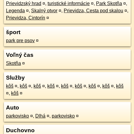
Prievidzský hrad
¤
,
turistické informácie
¤
,
Park Skotňa
¤
,
Legenda
¤
,
Skalný otvor
¤
,
Prievidza, Cesta pod skalou
¤
,
Prievidza, Cintorín
¤
šport
park pre psov
¤
Voľný čas
Skotňa
¤
Služby
kôš
¤
,
kôš
¤
,
kôš
¤
,
kôš
¤
,
kôš
¤
,
kôš
¤
,
kôš
¤
,
kôš
¤
,
kôš
¤
,
kôš
¤
Auto
parkovisko
¤
,
Dlhá
¤
,
parkovisko
¤
Duchovno