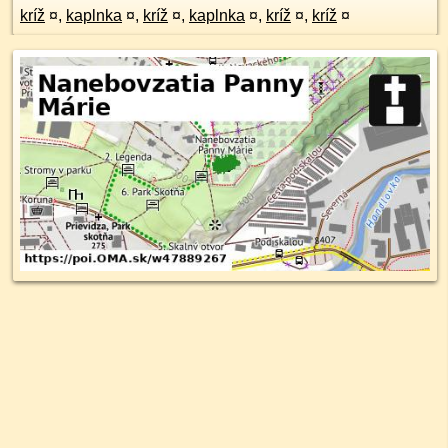
kríž
¤
,
kaplnka
¤
,
kríž
¤
,
kaplnka
¤
,
kríž
¤
,
kríž
¤