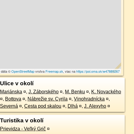
 dáta ©
OpenStreetMap
vrstva
Freemap.sk
, viac na
https://poi.oma.sk/w47889267
Ulice v okolí
Mariánska
¤
,
J. Záborského
¤
,
M. Benku
¤
,
K. Novackého
¤
,
Bottova
¤
,
Nábrežie sv. Cyrila
¤
,
Vinohradnícka
¤
,
Severná
¤
,
Cesta pod skalou
¤
,
Dlhá
¤
,
J. Alexyho
¤
Turistika v okolí
Prievidza - Veľký Grič
¤