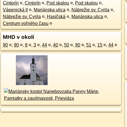
Cintorín
¤
,
Cintorín
¤
,
Pod skalou
¤
,
Pod skalou
¤
,
Vápenická II
¤
,
Mariánska ulica
¤
,
Nábrežie sv. Cyrila
¤
,
Nábrežie sv. Cyrila
¤
,
Hasičská
¤
,
Mariánska ulica
¤
,
Centrum voľného času
¤
MHD v okolí
90
¤
,
90
¤
,
8
¤
,
3
¤
,
44
¤
,
40
¤
,
50
¤
,
90
¤
,
51
¤
,
15
¤
,
44
¤