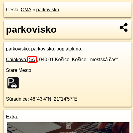
Cesta:
OMA
»
parkovisko
parkovisko
parkovisko
: parkovisko, poplatok no,
Čajakova
5A
,
040 01
Košice, Košice - mestská časť
Staré Mesto
Súradnice:
48°43'4"N
,
21°14'57"E
Extra: