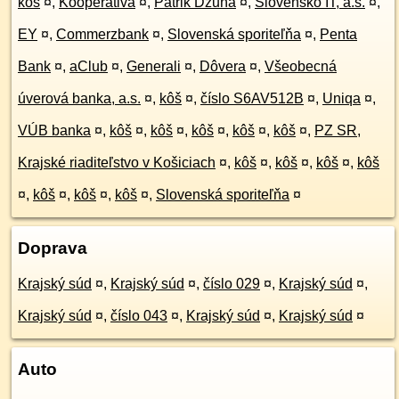
kôš
¤
,
Kooperativa
¤
,
Patrik Džuňa
¤
,
Slovensko IT, a.s.
¤
,
EY
¤
,
Commerzbank
¤
,
Slovenská sporiteľňa
¤
,
Penta
Bank
¤
,
aClub
¤
,
Generali
¤
,
Dôvera
¤
,
Všeobecná
úverová banka, a.s.
¤
,
kôš
¤
,
číslo S6AV512B
¤
,
Uniqa
¤
,
VÚB banka
¤
,
kôš
¤
,
kôš
¤
,
kôš
¤
,
kôš
¤
,
kôš
¤
,
PZ SR,
Krajské riaditeľstvo v Košiciach
¤
,
kôš
¤
,
kôš
¤
,
kôš
¤
,
kôš
¤
,
kôš
¤
,
kôš
¤
,
kôš
¤
,
Slovenská sporiteľňa
¤
Doprava
Krajský súd
¤
,
Krajský súd
¤
,
číslo 029
¤
,
Krajský súd
¤
,
Krajský súd
¤
,
číslo 043
¤
,
Krajský súd
¤
,
Krajský súd
¤
Auto