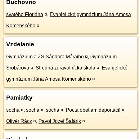
Duchovno
svätého Floriána
¤
,
Evanjelické gymnázium Jána Amosa
Komenského
¤
Vzdelanie
Gymnázium a ZŠ Sándora Máraiho
¤
,
Gymnázium
Šrobárova
¤
,
Stredná zdravotnícka škola
¤
,
Evanjelické
gymnázium Jána Amosa Komenského
¤
Pamiatky
socha
¤
,
socha
¤
,
socha
¤
,
Pocta obetiam deportácií
¤
,
Olivér Rácz
¤
,
Pavol Jozef Šafárik
¤