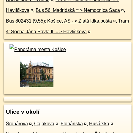
Havlíčkova
¤
,
Bus 56: Madridská = > Nemocnica Šaca
¤
,
Bus 802431 (9,55): Košice, AS - > Zlatá Idka,pošta
¤
,
Tram
4: Socha Jána Pavla II. = > Havlíčkova
¤
Ulice v okolí
Šrobárova
¤
,
Čajakova
¤
,
Floriánska
¤
,
Husárska
¤
,