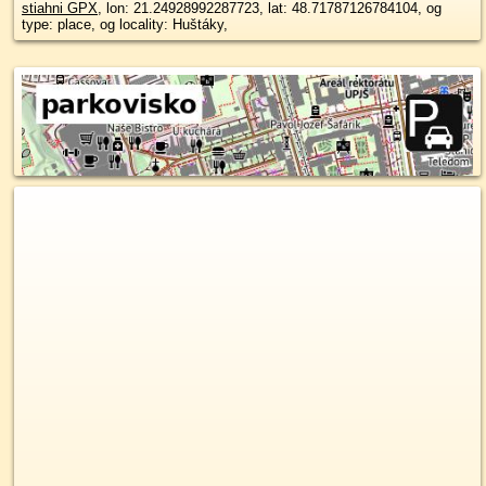
stiahni GPX
, lon: 21.24928992287723, lat: 48.71787126784104, og
type: place, og locality: Huštáky,