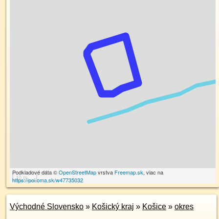
Podkladové dáta ©
OpenStreetMap
vrstva
Freemap.sk
, viac na
10 m
https://poi.oma.sk/w47735032
Východné Slovensko
»
Košický kraj
»
Košice
»
okres