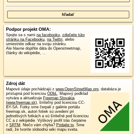
Podpor projekt OMA:
Spojte sa s nami
na facebooku
,
zdieľajte túto
stránku na Facebooku
,
na Twittri
, alebo
umiestnite odkaz na svoju stránku.
Ale hlavne doplňte dáta do Openstreetmap,
články do wikipédie, ...
Zdroj dát
Mapové údaje pochádzajú z
www.OpenStreetMap.org
, databáza je
prístupná pod licenciou
ODbL
.
Mapový podklad
vytvára a aktualizuje
Freemap Slovakia
(www.freemap.sk)
, šíriteľný pod licenciou CC-
BY-SA. Fotky sme čerpali z galérie portálu
freemap.sk, autori fotiek sú uvedení pri
jednotlivých fotkách a sú šíriteľné pod licenciou
CC a z wikipédie. Výškový profil trás čerpáme
z
SRTM
. Niečo vám chýba?
Pridajte to
. Sme
radi, že tvoríte slobodnú wiki mapu sveta.