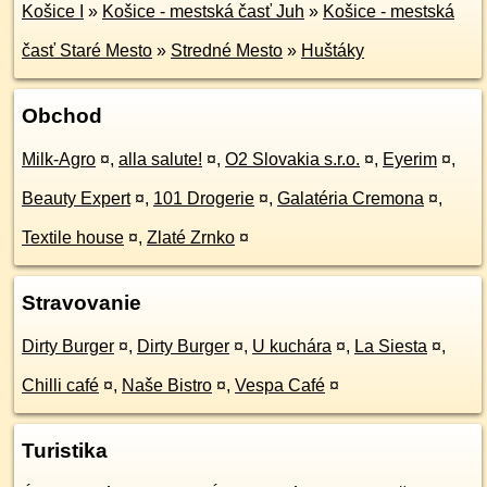
Košice I
»
Košice - mestská časť Juh
»
Košice - mestská
časť Staré Mesto
»
Stredné Mesto
»
Huštáky
Obchod
Milk-Agro
¤
,
alla salute!
¤
,
O2 Slovakia s.r.o.
¤
,
Eyerim
¤
,
Beauty Expert
¤
,
101 Drogerie
¤
,
Galatéria Cremona
¤
,
Textile house
¤
,
Zlaté Zrnko
¤
Stravovanie
Dirty Burger
¤
,
Dirty Burger
¤
,
U kuchára
¤
,
La Siesta
¤
,
Chilli café
¤
,
Naše Bistro
¤
,
Vespa Café
¤
Turistika