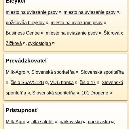
Bicykel
miesto na uviazanie psov
¤
,
miesto na uviazanie psov
¤
,
požičovňa bicyklov
¤
,
miesto na uviazanie psov
¤
,
Business Centre
¤
,
miesto na uviazanie psov
¤
,
Štúrová x
Žižková
¤
,
cyklostojan
¤
Prevádzkovateľ
Milk-Agro
¤
,
Slovenská sporiteľňa
¤
,
Slovenská sporiteľňa
¤
,
číslo S6AV512B
¤
,
VÚB banka
¤
,
číslo 47
¤
,
Slovenská
sporiteľňa
¤
,
Slovenská sporiteľňa
¤
,
101 Drogerie
¤
Prístupnosť
Milk-Agro
¤
,
alla salute!
¤
,
parkovisko
¤
,
parkovisko
¤
,