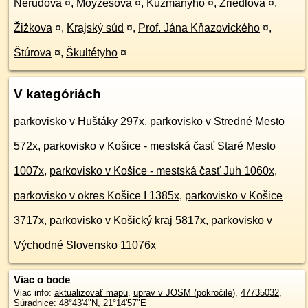
Nerudova
¤
,
Moyzesova
¤
,
Kuzmányho
¤
,
Žriedlová
¤
,
Žižkova
¤
,
Krajský súd
¤
,
Prof. Jána Kňazovického
¤
,
Štúrova
¤
,
Škultétyho
¤
V kategóriách
parkovisko v Huštáky 297x
,
parkovisko v Stredné Mesto
572x
,
parkovisko v Košice - mestská časť Staré Mesto
1007x
,
parkovisko v Košice - mestská časť Juh 1060x
,
parkovisko v okres Košice I 1385x
,
parkovisko v Košice
3717x
,
parkovisko v Košický kraj 5817x
,
parkovisko v
Východné Slovensko 11076x
Viac o bode
Viac info:
aktualizovať mapu
,
uprav v JOSM (pokročilé)
,
47735032
,
Súradnice:
48°43'4"N
,
21°14'57"E