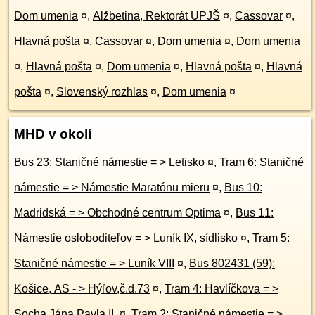
Dom umenia
¤
,
Alžbetina, Rektorát UPJŠ
¤
,
Cassovar
¤
,
Hlavná pošta
¤
,
Cassovar
¤
,
Dom umenia
¤
,
Dom umenia
¤
,
Hlavná pošta
¤
,
Dom umenia
¤
,
Hlavná pošta
¤
,
Hlavná
pošta
¤
,
Slovenský rozhlas
¤
,
Dom umenia
¤
MHD v okolí
Bus 23: Staničné námestie = > Letisko
¤
,
Tram 6: Staničné
námestie = > Námestie Maratónu mieru
¤
,
Bus 10:
Madridská = > Obchodné centrum Optima
¤
,
Bus 11:
Námestie osloboditeľov = > Luník IX, sídlisko
¤
,
Tram 5:
Staničné námestie = > Luník VIII
¤
,
Bus 802431 (59):
Košice, AS - > Hýľov,č.d.73
¤
,
Tram 4: Havlíčkova = >
Socha Jána Pavla II.
¤
,
Tram 2: Staničné námestie = >