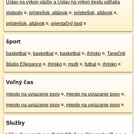
Ústav na výkon väzby a Ústav na výkon trestu odňatia
slobody
¤
,
prístrešok, altánok
¤
,
prístrešok, altánok
¤
,
prístrešok, altánok
¤
,
orientačný bod
¤
šport
basketbal
¤
,
basketbal
¤
,
basketbal
¤
,
ihrisko
¤
,
Tanečné
štúdio Ellegance
¤
,
ihrisko
¤
,
multi
¤
,
futbal
¤
,
ihrisko
¤
Voľný čas
miesto na uviazanie psov
¤
,
miesto na uviazanie psov
¤
,
miesto na uviazanie psov
¤
,
miesto na uviazanie psov
¤
Služby