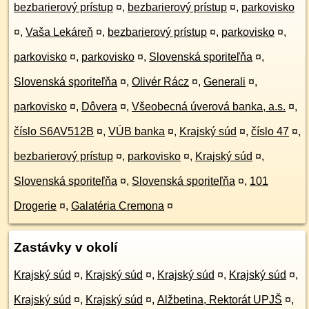
bezbarierový prístup
¤
,
bezbarierový prístup
¤
,
parkovisko
¤
,
Vaša Lekáreň
¤
,
bezbarierový prístup
¤
,
parkovisko
¤
,
parkovisko
¤
,
parkovisko
¤
,
Slovenská sporiteľňa
¤
,
Slovenská sporiteľňa
¤
,
Olivér Rácz
¤
,
Generali
¤
,
parkovisko
¤
,
Dôvera
¤
,
Všeobecná úverová banka, a.s.
¤
,
číslo S6AV512B
¤
,
VÚB banka
¤
,
Krajský súd
¤
,
číslo 47
¤
,
bezbarierový prístup
¤
,
parkovisko
¤
,
Krajský súd
¤
,
Slovenská sporiteľňa
¤
,
Slovenská sporiteľňa
¤
,
101
Drogerie
¤
,
Galatéria Cremona
¤
Zastávky v okolí
Krajský súd
¤
,
Krajský súd
¤
,
Krajský súd
¤
,
Krajský súd
¤
,
Krajský súd
¤
,
Krajský súd
¤
,
Alžbetina, Rektorát UPJŠ
¤
,