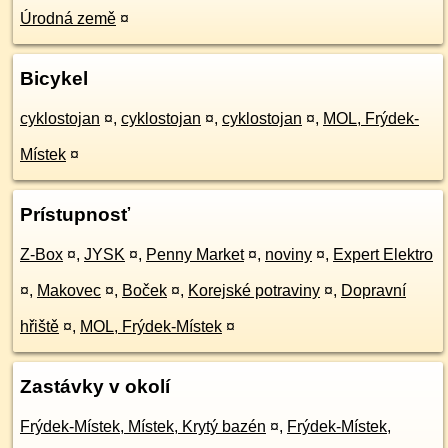
Úrodná země
¤
Bicykel
cyklostojan
¤
,
cyklostojan
¤
,
cyklostojan
¤
,
MOL, Frýdek-
Místek
¤
Prístupnosť
Z-Box
¤
,
JYSK
¤
,
Penny Market
¤
,
noviny
¤
,
Expert Elektro
¤
,
Makovec
¤
,
Boček
¤
,
Korejské potraviny
¤
,
Dopravní
hřiště
¤
,
MOL, Frýdek-Místek
¤
Zastávky v okolí
Frýdek-Místek, Místek, Krytý bazén
¤
,
Frýdek-Místek,