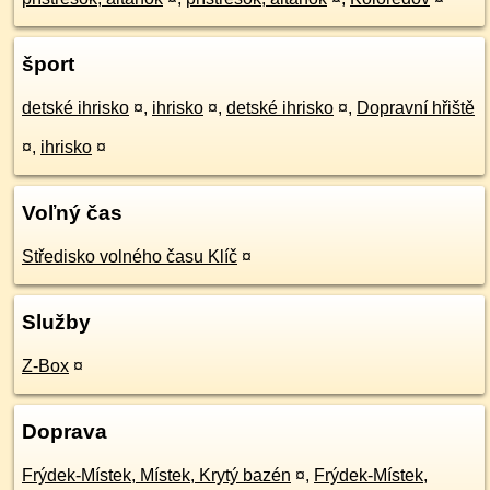
šport
detské ihrisko
¤
,
ihrisko
¤
,
detské ihrisko
¤
,
Dopravní hřiště
¤
,
ihrisko
¤
Voľný čas
Středisko volného času Klíč
¤
Služby
Z-Box
¤
Doprava
Frýdek-Místek, Místek, Krytý bazén
¤
,
Frýdek-Místek,