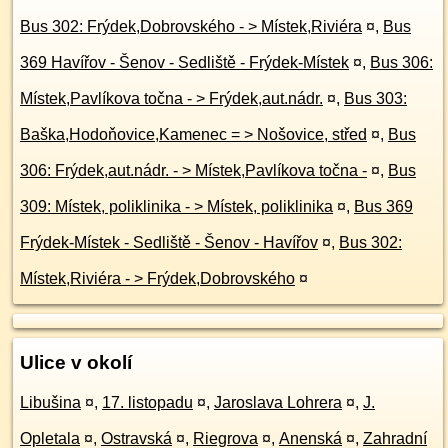
Bus 302: Frýdek,Dobrovského - > Místek,Riviéra
¤
,
Bus
369 Havířov - Šenov - Sedliště - Frýdek-Místek
¤
,
Bus 306:
Místek,Pavlíkova točna - > Frýdek,aut.nádr.
¤
,
Bus 303:
Baška,Hodoňovice,Kamenec = > Nošovice, střed
¤
,
Bus
306: Frýdek,aut.nádr. - > Místek,Pavlíkova točna -
¤
,
Bus
309: Místek, poliklinika - > Místek, poliklinika
¤
,
Bus 369
Frýdek-Místek - Sedliště - Šenov - Havířov
¤
,
Bus 302:
Místek,Riviéra - > Frýdek,Dobrovského
¤
Ulice v okolí
Libušina
¤
,
17. listopadu
¤
,
Jaroslava Lohrera
¤
,
J.
Opletala
¤
,
Ostravská
¤
,
Riegrova
¤
,
Anenská
¤
,
Zahradní