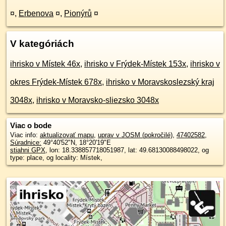
¤
,
Erbenova
¤
,
Pionýrů
¤
V kategóriách
ihrisko v Místek 46x
,
ihrisko v Frýdek-Místek 153x
,
ihrisko v
okres Frýdek-Místek 678x
,
ihrisko v Moravskoslezský kraj
3048x
,
ihrisko v Moravsko-sliezsko 3048x
Viac o bode
Viac info:
aktualizovať mapu
,
uprav v JOSM (pokročilé)
,
47402582
,
Súradnice:
49°40'52"N
,
18°20'19"E
stiahni GPX
, lon: 18.338857718051987, lat: 49.68130088498022, og
type: place, og locality: Místek,