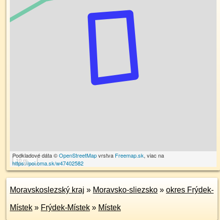
Podkladové dáta ©
OpenStreetMap
vrstva
Freemap.sk
, viac na
10 m
https://poi.oma.sk/w47402582
Moravskoslezský kraj
»
Moravsko-sliezsko
»
okres Frýdek-
Místek
»
Frýdek-Místek
»
Místek