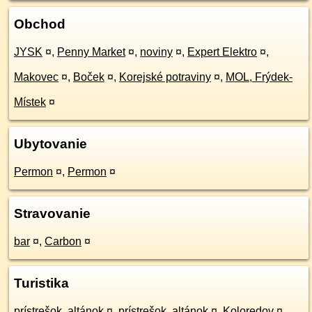
Obchod
JYSK
¤
,
Penny Market
¤
,
noviny
¤
,
Expert Elektro
¤
,
Makovec
¤
,
Boček
¤
,
Korejské potraviny
¤
,
MOL, Frýdek-
Místek
¤
Ubytovanie
Permon
¤
,
Permon
¤
Stravovanie
bar
¤
,
Carbon
¤
Turistika
prístrešok, altánok
¤
,
prístrešok, altánok
¤
,
Koloredov
¤