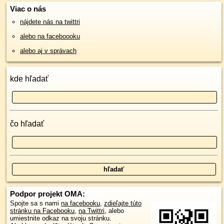
Viac o nás
nájdete nás na twittri
alebo na faceboooku
alebo aj v správach
kde hľadať
čo hľadať
Podpor projekt OMA:
Spojte sa s nami
na facebooku
,
zdieľajte túto
stránku na Facebooku
,
na Twittri
, alebo
umiestnite odkaz na svoju stránku.