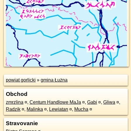
powiat gorlicki
»
gmina Łużna
Obchod
zmrzlina
¤
,
Centum Handlowe MaJa
¤
,
Gabi
¤
,
Gliwa
¤
,
Radzik
¤
,
Malinka
¤
,
Lewiatan
¤
,
Mucha
¤
Stravovanie