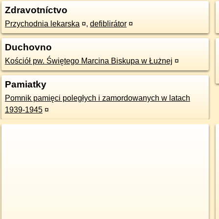
Zdravotníctvo
Przychodnia lekarska
¤
,
defiblirátor
¤
Duchovno
Kościół pw. Świętego Marcina Biskupa w Łużnej
¤
Pamiatky
Pomnik pamięci poległych i zamordowanych w latach
1939-1945
¤