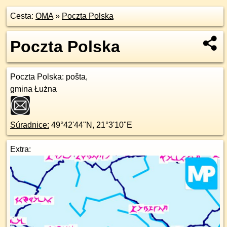
Cesta:
OMA
»
Poczta Polska
Poczta Polska
Poczta Polska
: pošta,
gmina Łużna
Súradnice:
49°42'44"N
,
21°3'10"E
Extra: