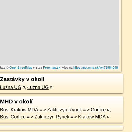
dáta ©
OpenStreetMap
vrstva
Freemap.sk
, viac na
https://poi.oma.sk/w473984048
Zastávky v okolí
Łużna UG
¤
,
Łużna UG
¤
MHD v okolí
Bus: Kraków MDA = > Zakliczyn Rynek = > Gorlice
¤
,
Bus: Gorlice = > Zakliczyn Rynek = > Kraków MDA
¤