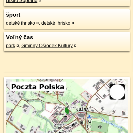
Bistro Soprano
¤
šport
detské ihrisko
¤
,
detské ihrisko
¤
Voľný čas
park
¤
,
Gminny Ośrodek Kultury
¤