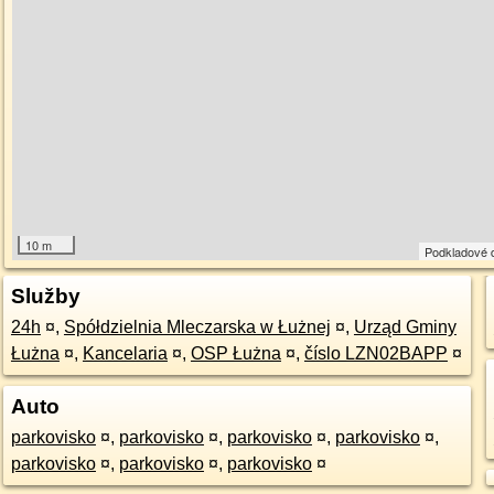
10 m
Podkladové 
Služby
24h
¤
,
Spółdzielnia Mleczarska w Łużnej
¤
,
Urząd Gminy
Łużna
¤
,
Kancelaria
¤
,
OSP Łużna
¤
,
číslo LZN02BAPP
¤
Auto
parkovisko
¤
,
parkovisko
¤
,
parkovisko
¤
,
parkovisko
¤
,
parkovisko
¤
,
parkovisko
¤
,
parkovisko
¤