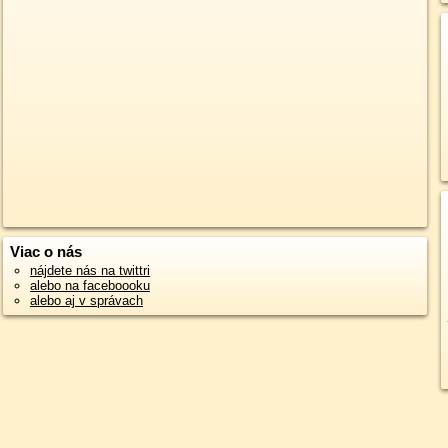
Viac o nás
nájdete nás na twittri
alebo na faceboooku
alebo aj v správach