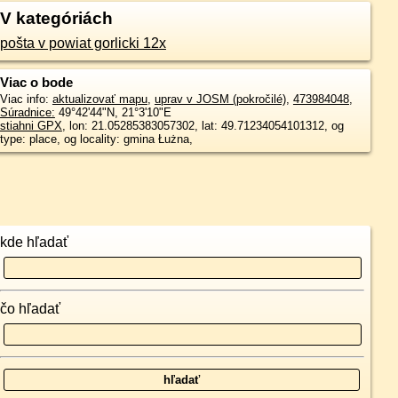
V kategóriách
pošta v powiat gorlicki 12x
Viac o bode
Viac info:
aktualizovať mapu
,
uprav v JOSM (pokročilé)
,
473984048
,
Súradnice:
49°42'44"N
,
21°3'10"E
stiahni GPX
, lon: 21.05285383057302, lat: 49.71234054101312, og
type: place, og locality: gmina Łużna,
kde hľadať
čo hľadať