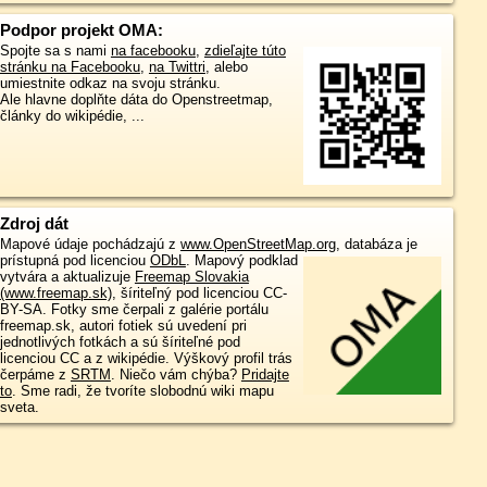
Podpor projekt OMA:
Spojte sa s nami
na facebooku
,
zdieľajte túto
stránku na Facebooku
,
na Twittri
, alebo
umiestnite odkaz na svoju stránku.
Ale hlavne doplňte dáta do Openstreetmap,
články do wikipédie, ...
Zdroj dát
Mapové údaje pochádzajú z
www.OpenStreetMap.org
, databáza je
prístupná pod licenciou
ODbL
.
Mapový podklad
vytvára a aktualizuje
Freemap Slovakia
(www.freemap.sk)
, šíriteľný pod licenciou CC-
BY-SA. Fotky sme čerpali z galérie portálu
freemap.sk, autori fotiek sú uvedení pri
jednotlivých fotkách a sú šíriteľné pod
licenciou CC a z wikipédie. Výškový profil trás
čerpáme z
SRTM
. Niečo vám chýba?
Pridajte
to
. Sme radi, že tvoríte slobodnú wiki mapu
sveta.