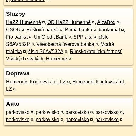
Služby
HaZZ Humenné
¤
,
OR HaZZ Humenné
¤
,
AlzaBox
¤
,
ČSOB
¤
,
Poštová banka
¤
,
Prima banka
¤
,
bankomat
¤
,
Fio banka
¤
,
UniCredit Bank
¤
,
SPP a.s.
¤
,
číslo
S6AV532P
¤
,
Všeobecná úverová banka
¤
,
Modrá
realitka
¤
,
číslo S6AV532A
¤
,
Rímskokatolícka farnosť
Všetkých svätých, Humenné
¤
Doprava
Humenné, Kudlovská ul. LZ
¤
,
Humenné, Kudlovská ul.
LZ
¤
Auto
parkovisko
¤
,
parkovisko
¤
,
parkovisko
¤
,
parkovisko
¤
,
parkovisko
¤
,
parkovisko
¤
,
parkovisko
¤
,
parkovisko
¤