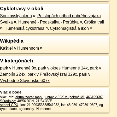
Cyklotrasy v okolí
Sopkovský okruh
¤
,
Po stopách príhod dobrého vojaka
Švejka
¤
,
Humenné - Podskalka - Porúbka
¤
,
Grófka trail
¤
,
Humenská cyklotrasa
¤
,
Cyklomagistrála ikon
¤
Wikipédia
Kaštieľ v Humennom
¤
V kategóriách
park v Humenné 9x
,
park v okres Humenné 14x
,
park v
Zemplín 224x
,
park v Prešovský kraj 329x
,
park v
Východné Slovensko 607x
Viac o bode
Viac info:
aktualizovať mapu
,
uprav v JOSM (pokročilé)
,
466199687
,
Súradnice:
48°56'20"N
,
21°54'33"E
stiahni GPX
, lon: 21.909353838541932, lat: 48.93914793919897, og
type: place, og locality: Humenné,