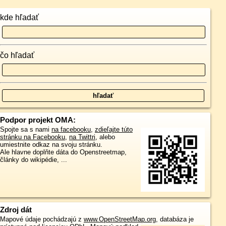
kde hľadať
čo hľadať
Podpor projekt OMA:
Spojte sa s nami
na facebooku
,
zdieľajte túto
stránku na Facebooku
,
na Twittri
, alebo
umiestnite odkaz na svoju stránku.
Ale hlavne doplňte dáta do Openstreetmap,
články do wikipédie, ...
Zdroj dát
Mapové údaje pochádzajú z
www.OpenStreetMap.org
, databáza je