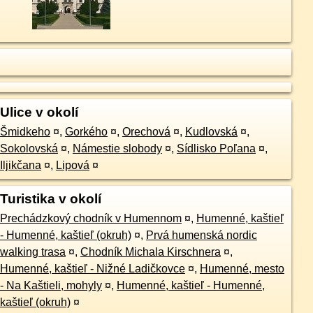
Ulice v okolí
Šmidkeho
¤
,
Gorkého
¤
,
Orechová
¤
,
Kudlovská
¤
,
Sokolovská
¤
,
Námestie slobody
¤
,
Sídlisko Poľana
¤
,
Iljikčana
¤
,
Lipová
¤
Turistika v okolí
Prechádzkový chodník v Humennom
¤
,
Humenné, kaštieľ
- Humenné, kaštieľ (okruh)
¤
,
Prvá humenská nordic
walking trasa
¤
,
Chodník Michala Kirschnera
¤
,
Humenné, kaštieľ - Nižné Ladičkovce
¤
,
Humenné, mesto
- Na Kaštieli, mohyly
¤
,
Humenné, kaštieľ - Humenné,
kaštieľ (okruh)
¤