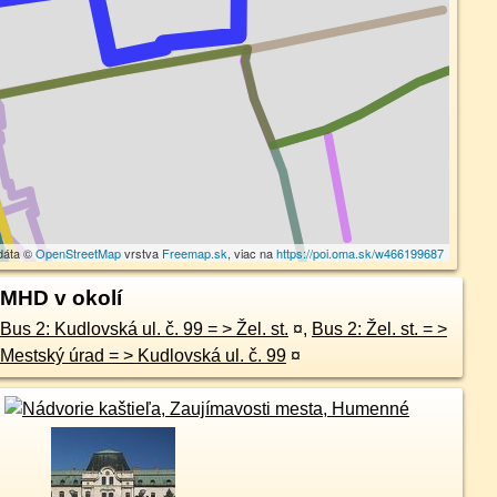
dáta ©
OpenStreetMap
vrstva
Freemap.sk
, viac na
https://poi.oma.sk/w466199687
MHD v okolí
Bus 2: Kudlovská ul. č. 99 = > Žel. st.
¤
,
Bus 2: Žel. st. = >
Mestský úrad = > Kudlovská ul. č. 99
¤