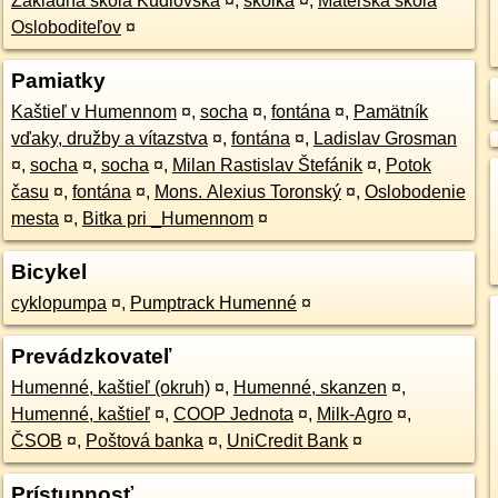
Základná škola Kudlovská
¤
,
skôlka
¤
,
Materská škola
Osloboditeľov
¤
Pamiatky
Kaštieľ v Humennom
¤
,
socha
¤
,
fontána
¤
,
Pamätník
vďaky, družby a vítazstva
¤
,
fontána
¤
,
Ladislav Grosman
¤
,
socha
¤
,
socha
¤
,
Milan Rastislav Štefánik
¤
,
Potok
času
¤
,
fontána
¤
,
Mons. Alexius Toronský
¤
,
Oslobodenie
mesta
¤
,
Bitka pri _Humennom
¤
Bicykel
cyklopumpa
¤
,
Pumptrack Humenné
¤
Prevádzkovateľ
Humenné, kaštieľ (okruh)
¤
,
Humenné, skanzen
¤
,
Humenné, kaštieľ
¤
,
COOP Jednota
¤
,
Milk-Agro
¤
,
ČSOB
¤
,
Poštová banka
¤
,
UniCredit Bank
¤
Prístupnosť