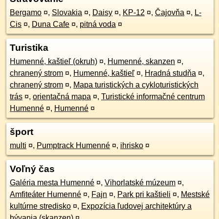
Bergamo
¤
,
Slovakia
¤
,
Daisy
¤
,
KP-12
¤
,
Čajovňa
¤
,
L-
Cis
¤
,
Duna Cafe
¤
,
pitná voda
¤
Turistika
Humenné, kaštieľ (okruh)
¤
,
Humenné, skanzen
¤
,
chranený strom
¤
,
Humenné, kaštieľ
¤
,
Hradná studňa
¤
,
chranený strom
¤
,
Mapa turistických a cykloturistických
trás
¤
,
orientačná mapa
¤
,
Turistické informačné centrum
Humenné
¤
,
Humenné
¤
šport
multi
¤
,
Pumptrack Humenné
¤
,
ihrisko
¤
Voľný čas
Galéria mesta Humenné
¤
,
Vihorlatské múzeum
¤
,
Amfiteáter Humenné
¤
,
Fajn
¤
,
Park pri kaštieli
¤
,
Mestské
kultúrne stredisko
¤
,
Expozícia ľudovej architektúry a
bývania (skanzen)
¤