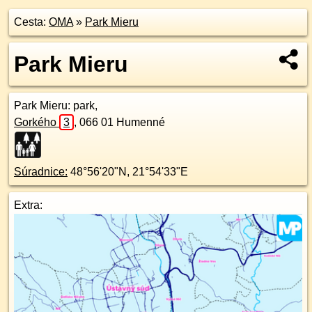
Cesta:
OMA
»
Park Mieru
Park Mieru
Park Mieru
: park,
Gorkého
3
,
066 01
Humenné
Súradnice:
48°56'20"N
,
21°54'33"E
Extra: