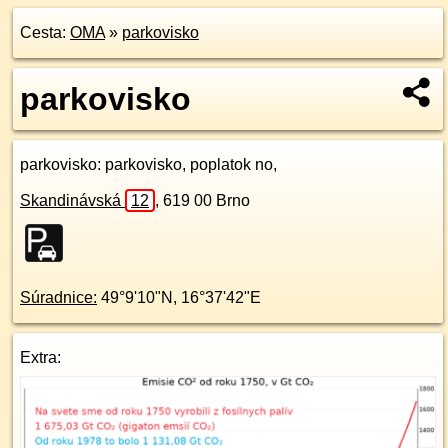
Cesta:
OMA
»
parkovisko
parkovisko
parkovisko
: parkovisko, poplatok no,
Skandinávská
12
,
619 00
Brno
Súradnice:
49°9'10"N
,
16°37'42"E
Extra: