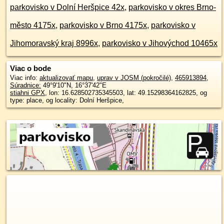
parkovisko v Dolní Heršpice 42x
,
parkovisko v okres Brno-
město 4175x
,
parkovisko v Brno 4175x
,
parkovisko v
Jihomoravský kraj 8996x
,
parkovisko v Jihovýchod 10465x
Viac o bode
Viac info:
aktualizovať mapu
,
uprav v JOSM (pokročilé)
,
465913894
,
Súradnice:
49°9'10"N
,
16°37'42"E
stiahni GPX
, lon: 16.628502735345503, lat: 49.15298364162825, og
type: place, og locality: Dolní Heršpice,