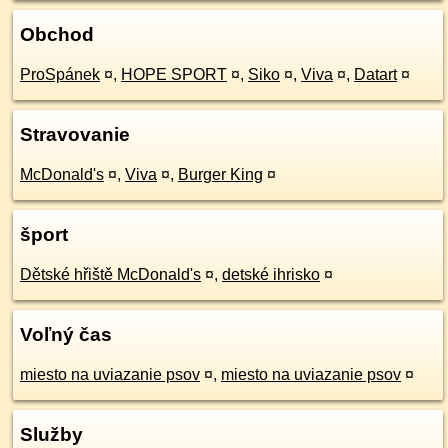
Obchod
ProSpánek
¤
,
HOPE SPORT
¤
,
Siko
¤
,
Viva
¤
,
Datart
¤
Stravovanie
McDonald's
¤
,
Viva
¤
,
Burger King
¤
šport
Dětské hřiště McDonald's
¤
,
detské ihrisko
¤
Voľný čas
miesto na uviazanie psov
¤
,
miesto na uviazanie psov
¤
Služby