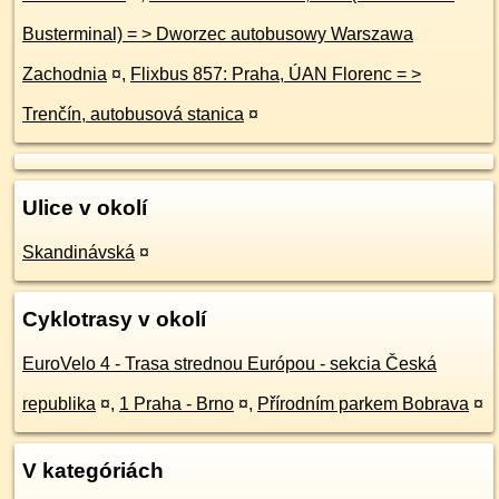
Busterminal) = > Dworzec autobusowy Warszawa
Zachodnia
¤
,
Flixbus 857: Praha, ÚAN Florenc = >
Trenčín, autobusová stanica
¤
Ulice v okolí
Skandinávská
¤
Cyklotrasy v okolí
EuroVelo 4 - Trasa strednou Európou - sekcia Česká
republika
¤
,
1 Praha - Brno
¤
,
Přírodním parkem Bobrava
¤
V kategóriách