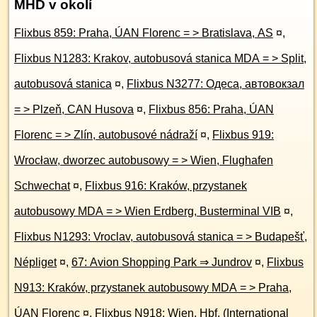
MHD v okolí
Flixbus 859: Praha, ÚAN Florenc = > Bratislava, AS
¤
,
Flixbus N1283: Krakov, autobusová stanica MDA = > Split,
autobusová stanica
¤
,
Flixbus N3277: Одеса, автовокзал
= > Plzeň, CAN Husova
¤
,
Flixbus 856: Praha, ÚAN
Florenc = > Zlín, autobusové nádraží
¤
,
Flixbus 919:
Wrocław, dworzec autobusowy = > Wien, Flughafen
Schwechat
¤
,
Flixbus 916: Kraków, przystanek
autobusowy MDA = > Wien Erdberg, Busterminal VIB
¤
,
Flixbus N1293: Vroclav, autobusová stanica = > Budapešť,
Népliget
¤
,
67: Avion Shopping Park ⇒ Jundrov
¤
,
Flixbus
N913: Kraków, przystanek autobusowy MDA = > Praha,
ÚAN Florenc
¤
,
Flixbus N918: Wien, Hbf. (International