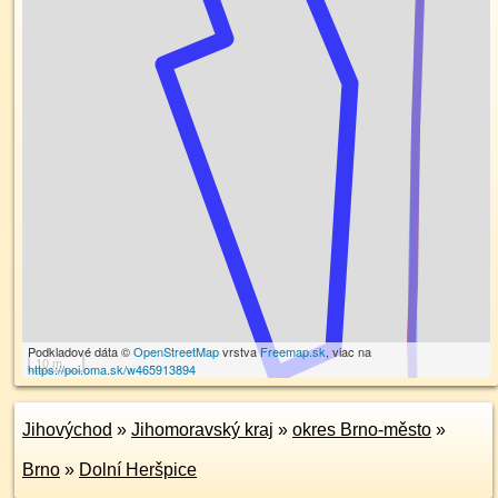
Podkladové dáta ©
OpenStreetMap
vrstva
Freemap.sk
, viac na
10 m
https://poi.oma.sk/w465913894
Jihovýchod
»
Jihomoravský kraj
»
okres Brno-město
»
Brno
»
Dolní Heršpice