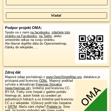
Podpor projekt OMA:
Spojte sa s nami
na facebooku
,
zdieľajte túto
stránku na Facebooku
,
na Twittri
, alebo
umiestnite odkaz na svoju stránku.
Ale hlavne doplňte dáta do Openstreetmap,
články do wikipédie, ...
Zdroj dát
Mapové údaje pochádzajú z
www.OpenStreetMap.org
, databáza je
prístupná pod licenciou
ODbL
.
Mapový podklad
vytvára a aktualizuje
Freemap Slovakia
(www.freemap.sk)
, šíriteľný pod licenciou CC-
BY-SA. Fotky sme čerpali z galérie portálu
freemap.sk, autori fotiek sú uvedení pri
jednotlivých fotkách a sú šíriteľné pod licenciou
CC a z wikipédie. Výškový profil trás čerpáme
z
SRTM
. Niečo vám chýba?
Pridajte to
. Sme
radi, že tvoríte slobodnú wiki mapu sveta.