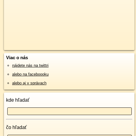
Viac o nás
nájdete nás na twittri
alebo na faceboooku
alebo aj v správach
kde hľadať
čo hľadať