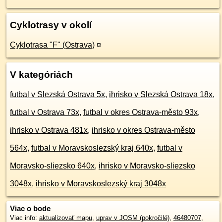
Cyklotrasy v okolí
Cyklotrasa "F" (Ostrava)
¤
V kategóriách
futbal v Slezská Ostrava 5x
,
ihrisko v Slezská Ostrava 18x
,
futbal v Ostrava 73x
,
futbal v okres Ostrava-město 93x
,
ihrisko v Ostrava 481x
,
ihrisko v okres Ostrava-město
564x
,
futbal v Moravskoslezský kraj 640x
,
futbal v
Moravsko-sliezsko 640x
,
ihrisko v Moravsko-sliezsko
3048x
,
ihrisko v Moravskoslezský kraj 3048x
Viac o bode
Viac info:
aktualizovať mapu
,
uprav v JOSM (pokročilé)
,
46480707
,