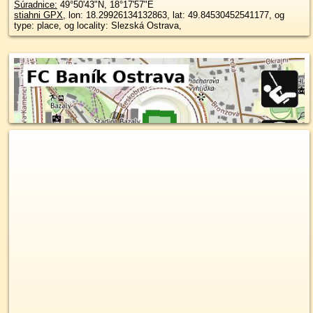
Súradnice:
49°50'43"N
,
18°17'57"E
stiahni GPX
, lon: 18.29926134132863, lat: 49.84530452541177, og
type: place, og locality: Slezská Ostrava,