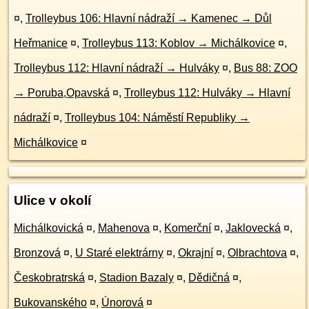
¤
,
Trolleybus 106: Hlavní nádraží → Kamenec → Důl
Heřmanice
¤
,
Trolleybus 113: Koblov → Michálkovice
¤
,
Trolleybus 112: Hlavní nádraží → Hulváky
¤
,
Bus 88: ZOO
→ Poruba,Opavská
¤
,
Trolleybus 112: Hulváky → Hlavní
nádraží
¤
,
Trolleybus 104: Náměstí Republiky →
Michálkovice
¤
Ulice v okolí
Michálkovická
¤
,
Mahenova
¤
,
Komerční
¤
,
Jaklovecká
¤
,
Bronzová
¤
,
U Staré elektrárny
¤
,
Okrajní
¤
,
Olbrachtova
¤
,
Českobratrská
¤
,
Stadion Bazaly
¤
,
Dědičná
¤
,
Bukovanského
¤
,
Únorová
¤