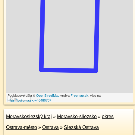
Podkladové dáta ©
OpenStreetMap
vrstva
Freemap.sk
, viac na
30 m
https://poi.oma.sk/w46480707
Moravskoslezský kraj
»
Moravsko-sliezsko
»
okres
Ostrava-město
»
Ostrava
»
Slezská Ostrava