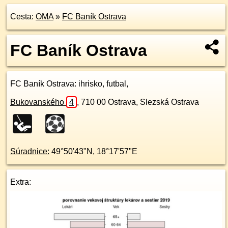
Cesta:
OMA
»
FC Baník Ostrava
FC Baník Ostrava
FC Baník Ostrava
: ihrisko, futbal,
Bukovanského
4
,
710 00
Ostrava, Slezská Ostrava
Súradnice:
49°50'43"N
,
18°17'57"E
Extra: