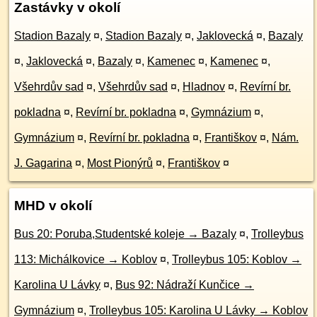
Zastávky v okolí
Stadion Bazaly
¤
,
Stadion Bazaly
¤
,
Jaklovecká
¤
,
Bazaly
¤
,
Jaklovecká
¤
,
Bazaly
¤
,
Kamenec
¤
,
Kamenec
¤
,
Všehrdův sad
¤
,
Všehrdův sad
¤
,
Hladnov
¤
,
Revírní br.
pokladna
¤
,
Revírní br. pokladna
¤
,
Gymnázium
¤
,
Gymnázium
¤
,
Revírní br. pokladna
¤
,
Františkov
¤
,
Nám.
J. Gagarina
¤
,
Most Pionýrů
¤
,
Františkov
¤
MHD v okolí
Bus 20: Poruba,Studentské koleje → Bazaly
¤
,
Trolleybus
113: Michálkovice → Koblov
¤
,
Trolleybus 105: Koblov →
Karolina U Lávky
¤
,
Bus 92: Nádraží Kunčice →
Gymnázium
¤
,
Trolleybus 105: Karolina U Lávky → Koblov