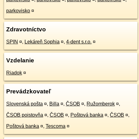
parkovisko
¤
Zdravotníctvo
SPIN
¤
,
Lekáreň Sophia
¤
,
4-dent s.r.o.
¤
Vzdelanie
Riadok
¤
Prevádzkovateľ
Slovenská pošta
¤
,
Billa
¤
,
ČSOB
¤
,
Ružomberok
¤
,
ČSOB poistovňa
¤
,
ČSOB
¤
,
Poštová banka
¤
,
ČSOB
¤
,
Poštová banka
¤
,
Tescoma
¤