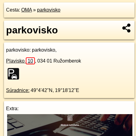
Cesta:
OMA
»
parkovisko
parkovisko
parkovisko
: parkovisko,
Plavisko
10
,
034 01
Ružomberok
Súradnice:
49°4'42"N
,
19°18'12"E
Extra: