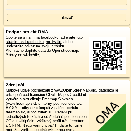
Podpor projekt OMA:
Spojte sa s nami
na facebooku
,
zdieľajte túto
stránku na Facebooku
,
na Twittri
, alebo
umiestnite odkaz na svoju stránku.
Ale hlavne doplňte dáta do Openstreetmap,
články do wikipédie, ...
Zdroj dát
Mapové údaje pochádzajú z
www.OpenStreetMap.org
, databáza je
prístupná pod licenciou
ODbL
.
Mapový podklad
vytvára a aktualizuje
Freemap Slovakia
(www.freemap.sk)
, šíriteľný pod licenciou CC-
BY-SA. Fotky sme čerpali z galérie portálu
freemap.sk, autori fotiek sú uvedení pri
jednotlivých fotkách a sú šíriteľné pod licenciou
CC a z wikipédie. Výškový profil trás čerpáme
z
SRTM
. Niečo vám chýba?
Pridajte to
. Sme
radi, že tvoríte slobodnú wiki mapu sveta.