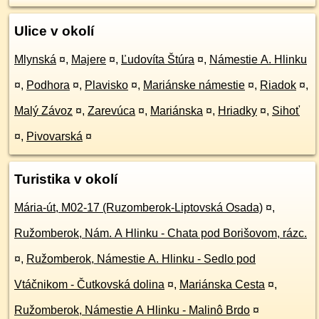
Ulice v okolí
Mlynská
¤
,
Majere
¤
,
Ľudovíta Štúra
¤
,
Námestie A. Hlinku
¤
,
Podhora
¤
,
Plavisko
¤
,
Mariánske námestie
¤
,
Riadok
¤
,
Malý Závoz
¤
,
Zarevúca
¤
,
Mariánska
¤
,
Hriadky
¤
,
Sihoť
¤
,
Pivovarská
¤
Turistika v okolí
Mária-út, M02-17 (Ruzomberok-Liptovská Osada)
¤
,
Ružomberok, Nám. A Hlinku - Chata pod Borišovom, rázc.
¤
,
Ružomberok, Námestie A. Hlinku - Sedlo pod
Vtáčnikom - Čutkovská dolina
¤
,
Mariánska Cesta
¤
,
Ružomberok, Námestie A Hlinku - Malinô Brdo
¤