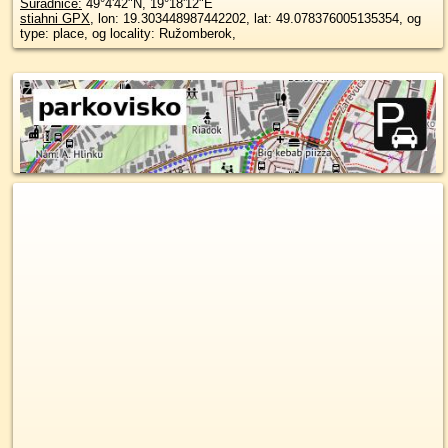
Súradnice:
49°4'42"N
,
19°18'12"E
stiahni GPX
, lon: 19.303448987442202, lat: 49.078376005135354, og
type: place, og locality: Ružomberok,