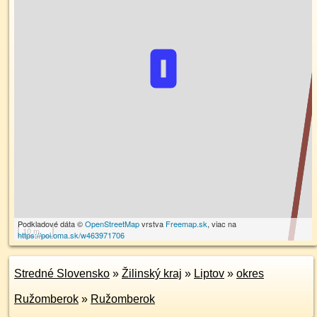
Podkladové dáta ©
OpenStreetMap
vrstva
Freemap.sk
, viac na
10 m
https://poi.oma.sk/w463971706
Stredné Slovensko
»
Žilinský kraj
»
Liptov
»
okres
Ružomberok
»
Ružomberok