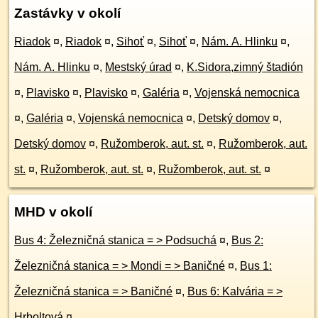
Zastávky v okolí
Riadok
¤
,
Riadok
¤
,
Sihoť
¤
,
Sihoť
¤
,
Nám. A. Hlinku
¤
,
Nám. A. Hlinku
¤
,
Mestský úrad
¤
,
K.Sidora,zimný štadión
¤
,
Plavisko
¤
,
Plavisko
¤
,
Galéria
¤
,
Vojenská nemocnica
¤
,
Galéria
¤
,
Vojenská nemocnica
¤
,
Detský domov
¤
,
Detský domov
¤
,
Ružomberok, aut. st.
¤
,
Ružomberok, aut.
st.
¤
,
Ružomberok, aut. st.
¤
,
Ružomberok, aut. st.
¤
MHD v okolí
Bus 4: Železničná stanica = > Podsuchá
¤
,
Bus 2:
Železničná stanica = > Mondi = > Baničné
¤
,
Bus 1:
Železničná stanica = > Baničné
¤
,
Bus 6: Kalvária = >
Hrboltová
¤