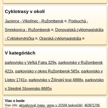
Cyklotrasy v okolí
Jazierce - Vlkolínec - Ružomberok
¤
,
Podsuchá -
Smrekovica - Ružomberok
¤
,
Donovalská cyklomagistrála
- Cyklokorytnička
¤
,
Oravská cyklomagistrála
¤
V kategóriách
parkovisko v Veľká Fatra 329x
,
parkovisko v Ružomberok
422x
,
parkovisko v okres Ružomberok 565x
,
parkovisko v
Liptov 1741x
,
parkovisko v Žilinský kraj 4888x
,
parkovisko
v Stredné Slovensko 8685x
Viac o bode
Viac info:
aktualizovať mapu
,
uprav v JOSM (pokročilé)
,
463971706
,