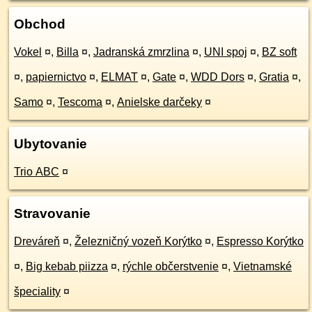
Obchod
Vokel
¤
,
Billa
¤
,
Jadranská zmrzlina
¤
,
UNI spoj
¤
,
BZ soft
¤
,
papiernictvo
¤
,
ELMAT
¤
,
Gate
¤
,
WDD Dors
¤
,
Gratia
¤
,
Samo
¤
,
Tescoma
¤
,
Anielske darčeky
¤
Ubytovanie
Trio ABC
¤
Stravovanie
Dreváreň
¤
,
Železničný vozeň Korýtko
¤
,
Espresso Korýtko
¤
,
Big kebab piizza
¤
,
rýchle občerstvenie
¤
,
Vietnamské
špeciality
¤