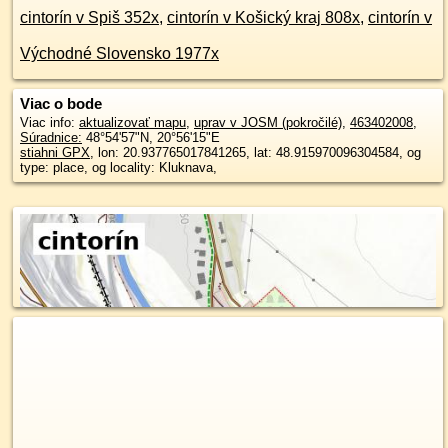
cintorín v Spiš 352x
,
cintorín v Košický kraj 808x
,
cintorín v
Východné Slovensko 1977x
Viac o bode
Viac info:
aktualizovať mapu
,
uprav v JOSM (pokročilé)
,
463402008
,
Súradnice:
48°54'57"N
,
20°56'15"E
stiahni GPX
, lon: 20.937765017841265, lat: 48.915970096304584, og
type: place, og locality: Kluknava,