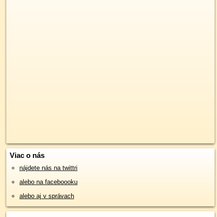
Viac o nás
nájdete nás na twittri
alebo na faceboooku
alebo aj v správach