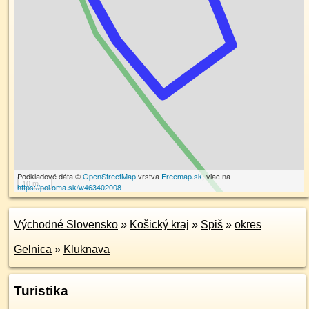
Podkladové dáta ©
OpenStreetMap
vrstva
Freemap.sk
, viac na
10 m
https://poi.oma.sk/w463402008
Východné Slovensko
»
Košický kraj
»
Spiš
»
okres
Gelnica
»
Kluknava
Turistika