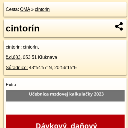
Cesta:
OMA
»
cintorín
cintorín
cintorín
: cintorín,
č.d.
683
,
053 51
Kluknava
Súradnice:
48°54'57"N
,
20°56'15"E
Extra: