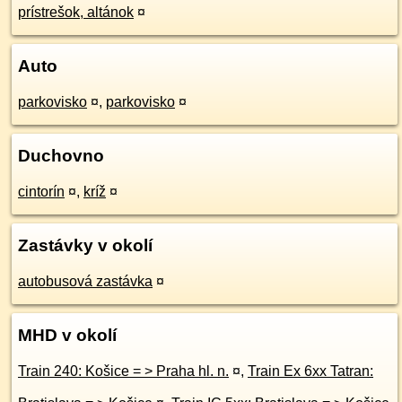
prístrešok, altánok
¤
Auto
parkovisko
¤
,
parkovisko
¤
Duchovno
cintorín
¤
,
kríž
¤
Zastávky v okolí
autobusová zastávka
¤
MHD v okolí
Train 240: Košice = > Praha hl. n.
¤
,
Train Ex 6xx Tatran: