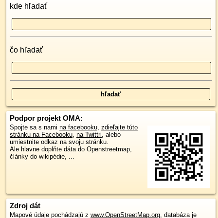
kde hľadať
čo hľadať
Podpor projekt OMA:
Spojte sa s nami
na facebooku
,
zdieľajte túto
stránku na Facebooku
,
na Twittri
, alebo
umiestnite odkaz na svoju stránku.
Ale hlavne doplňte dáta do Openstreetmap,
články do wikipédie, ...
Zdroj dát
Mapové údaje pochádzajú z
www.OpenStreetMap.org
, databáza je