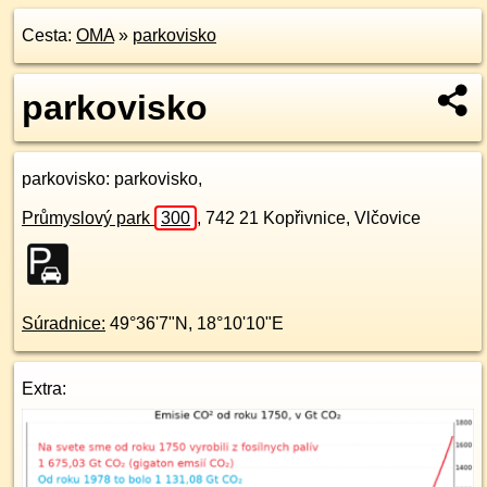
Cesta:
OMA
»
parkovisko
parkovisko
parkovisko
: parkovisko,
Průmyslový park
300
,
742 21
Kopřivnice, Vlčovice
Súradnice:
49°36'7"N
,
18°10'10"E
Extra: