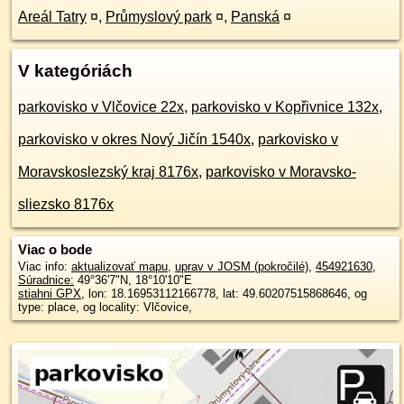
Areál Tatry
¤
,
Průmyslový park
¤
,
Panská
¤
V kategóriách
parkovisko v Vlčovice 22x
,
parkovisko v Kopřivnice 132x
,
parkovisko v okres Nový Jičín 1540x
,
parkovisko v
Moravskoslezský kraj 8176x
,
parkovisko v Moravsko-
sliezsko 8176x
Viac o bode
Viac info:
aktualizovať mapu
,
uprav v JOSM (pokročilé)
,
454921630
,
Súradnice:
49°36'7"N
,
18°10'10"E
stiahni GPX
, lon: 18.16953112166778, lat: 49.60207515868646, og
type: place, og locality: Vlčovice,