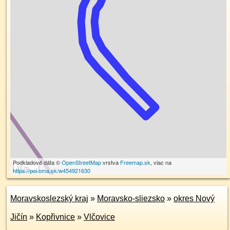
Podkladové dáta ©
OpenStreetMap
vrstva
Freemap.sk
, viac na
10 m
https://poi.oma.sk/w454921630
Moravskoslezský kraj
»
Moravsko-sliezsko
»
okres Nový
Jičín
»
Kopřivnice
»
Vlčovice