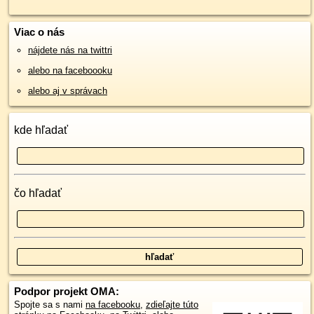
Viac o nás
nájdete nás na twittri
alebo na faceboooku
alebo aj v správach
kde hľadať
čo hľadať
Podpor projekt OMA:
Spojte sa s nami
na facebooku
,
zdieľajte túto