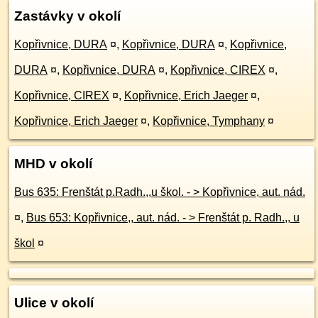
Zastávky v okolí
Kopřivnice, DURA
¤
,
Kopřivnice, DURA
¤
,
Kopřivnice,
DURA
¤
,
Kopřivnice, DURA
¤
,
Kopřivnice, CIREX
¤
,
Kopřivnice, CIREX
¤
,
Kopřivnice, Erich Jaeger
¤
,
Kopřivnice, Erich Jaeger
¤
,
Kopřivnice, Tymphany
¤
MHD v okolí
Bus 635: Frenštát p.Radh.,,u škol. - > Kopřivnice, aut. nád.
¤
,
Bus 653: Kopřivnice,, aut. nád. - > Frenštát p. Radh.,, u
škol
¤
Ulice v okolí