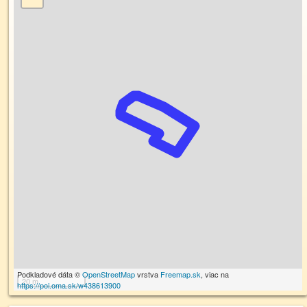
Podkladové dáta ©
OpenStreetMap
vrstva
Freemap.sk
, viac na
20 m
https://poi.oma.sk/w438613900