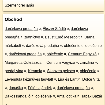
Szentendrei járás
Obchod
darčeková predajňa
¤
,
Ékszer Stúdió
¤
,
darčeková
predajňa
¤
,
zlatníctvo
¤
,
Ezüst Erdő Mesebolt
¤
,
Diana
márkabolt
¤
,
darčeková predajňa
¤
,
oblečenie
¤
,
oblečenie
¤
,
darčeková predajňa
¤
,
oblečenie
¤
,
Centrum Fagyizó
¤
,
Margaretta Cukrászda
¤
,
Centrum Fagyizó
¤
,
zmrzlina
¤
,
predaj vína
¤
,
Kéramia
¤
,
Skanzen pékség
¤
,
oblečenie
¤
,
Levendula kézműves fagylalt
¤
,
Líra és Lant
¤
,
Dolce Vita
¤
,
donáška
¤
,
Főtéri ajándék
¤
,
darčeková predajňa
¤
,
Bakos kandalló
¤
,
oblečenie
¤
,
Antal optika
¤
,
Tabak Bazár
¤