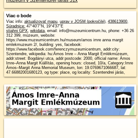
múzeum v Szentendrei járás 31x
Viac o bode
Viac info:
aktualizovať mapu
,
uprav v JOSM (pokročilé)
,
438613900
,
Súradnice:
47°40'7"N
,
19°4'37"E
stiahni GPX
,
wikidata
, email: info@muzeumicentrum.hu, phone: +36 26
312 399, múzeum, website:
https://www.muzeumicentrum.hu/museum/amos imre anna margit
emlekmuzeum 2/, building: yes, facebook:
https://www.facebook.com/ferenczymuzeumicentrum, addr:city:
Szentendre, wikipedia: hu:Ámos Imre – Anna Margit Emlékmúzeum,
addr:street: Bogdányi utca, addr:postcode: 2000, official name: Ámos
Imre–Anna Margit Kiállítás, opening hours: closed, 10/a, Category:Imre
Ámos–Margit Anna Memorial Museum, lon: 19.0769671066687, lat:
47.66882001680123, og type: place, og locality: Szentendrei járás,