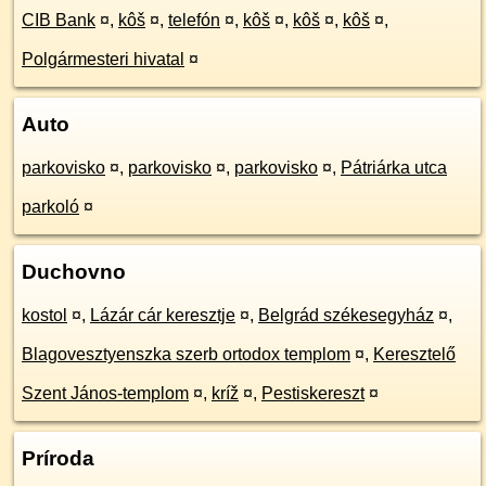
CIB Bank
¤
,
kôš
¤
,
telefón
¤
,
kôš
¤
,
kôš
¤
,
kôš
¤
,
Polgármesteri hivatal
¤
Auto
parkovisko
¤
,
parkovisko
¤
,
parkovisko
¤
,
Pátriárka utca
parkoló
¤
Duchovno
kostol
¤
,
Lázár cár keresztje
¤
,
Belgrád székesegyház
¤
,
Blagovesztyenszka szerb ortodox templom
¤
,
Keresztelő
Szent János-templom
¤
,
kríž
¤
,
Pestiskereszt
¤
Príroda