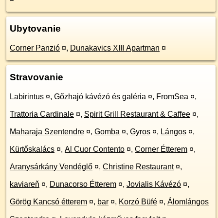
Ubytovanie
Corner Panzió
¤
,
Dunakavics XIII Apartman
¤
Stravovanie
Labirintus
¤
,
Gőzhajó kávézó és galéria
¤
,
FromSea
¤
,
Trattoria Cardinale
¤
,
Spirit Grill Restaurant & Caffee
¤
,
Maharaja Szentendre
¤
,
Gomba
¤
,
Gyros
¤
,
Lángos
¤
,
Kürtőskalács
¤
,
Al Cuor Contento
¤
,
Corner Étterem
¤
,
Aranysárkány Vendéglő
¤
,
Christine Restaurant
¤
,
kaviareň
¤
,
Dunacorso Étterem
¤
,
Jovialis Kávézó
¤
,
Görög Kancsó étterem
¤
,
bar
¤
,
Korzó Büfé
¤
,
Álomlángos