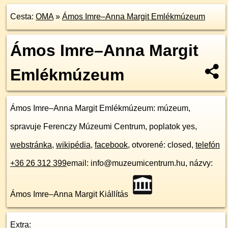
Cesta:
OMA
»
Ámos Imre–Anna Margit Emlékmúzeum
Ámos Imre–Anna Margit
Emlékmúzeum
Ámos Imre–Anna Margit Emlékmúzeum
: múzeum,
spravuje Ferenczy Múzeumi Centrum, poplatok yes,
webstránka
,
wikipédia
,
facebook
, otvorené: closed,
telefón
+36 26 312 399
email: info@muzeumicentrum.hu, názvy:
Ámos Imre–Anna Margit Kiállítás
Extra: