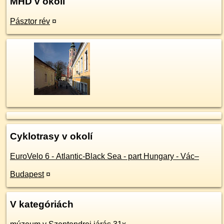
MHD v okolí
Pásztor rév
¤
Cyklotrasy v okolí
EuroVelo 6 - Atlantic-Black Sea - part Hungary - Vác–
Budapest
¤
V kategóriách