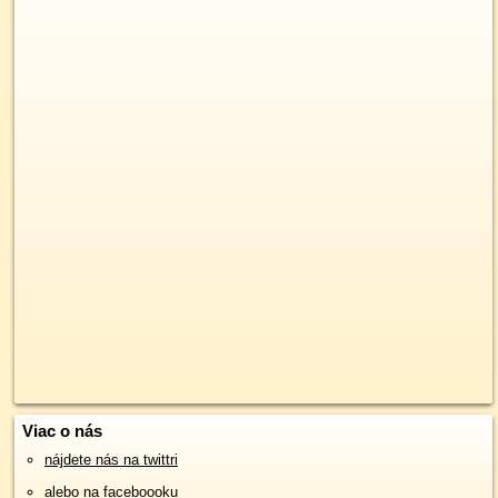
Viac o nás
nájdete nás na twittri
alebo na faceboooku