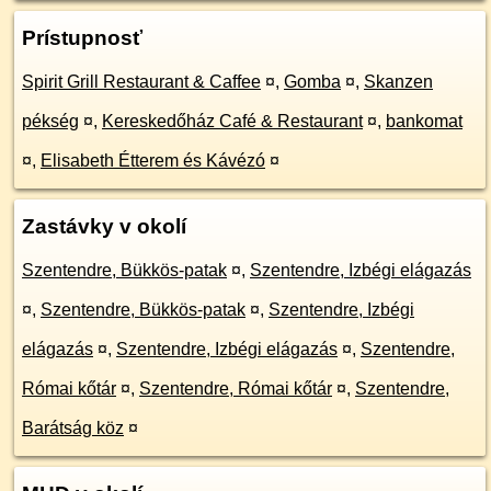
Prístupnosť
Spirit Grill Restaurant & Caffee
¤
,
Gomba
¤
,
Skanzen
pékség
¤
,
Kereskedőház Café & Restaurant
¤
,
bankomat
¤
,
Elisabeth Étterem és Kávézó
¤
Zastávky v okolí
Szentendre, Bükkös-patak
¤
,
Szentendre, Izbégi elágazás
¤
,
Szentendre, Bükkös-patak
¤
,
Szentendre, Izbégi
elágazás
¤
,
Szentendre, Izbégi elágazás
¤
,
Szentendre,
Római kőtár
¤
,
Szentendre, Római kőtár
¤
,
Szentendre,
Barátság köz
¤