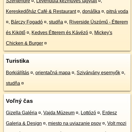
Szentendre
¤
,
Levendula kézműves fagylalt
¤
,
Kereskedőház Café & Restaurant
¤
,
donáška
¤
,
pitná voda
¤
,
Bárczy Fogadó
¤
,
studňa
¤
,
Riverside Úszómű - Étterem
és Kikötő
¤
,
Kedves Étterem és Kávézó
¤
,
Mickey's
Chicken & Burger
¤
Turistika
Borkiállítás
¤
,
orientačná mapa
¤
,
Szivárvány esernyők
¤
,
studňa
¤
Voľný čas
Gizella Galéria
¤
,
Vajda Múzeum
¤
,
Lottózó
¤
,
Erdesz
Galeria & Design
¤
,
miesto na uviazanie psov
¤
,
Volt mozi