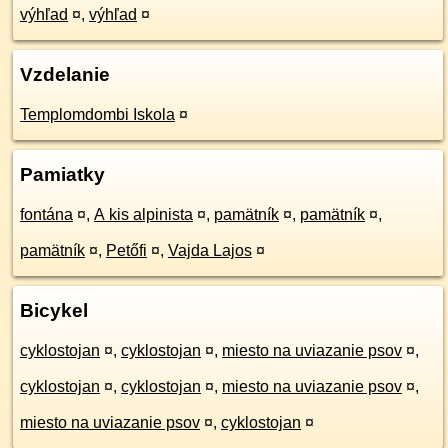
výhľad
¤
,
výhľad
¤
Vzdelanie
Templomdombi Iskola
¤
Pamiatky
fontána
¤
,
A kis alpinista
¤
,
pamätník
¤
,
pamätník
¤
,
pamätník
¤
,
Petőfi
¤
,
Vajda Lajos
¤
Bicykel
cyklostojan
¤
,
cyklostojan
¤
,
miesto na uviazanie psov
¤
,
cyklostojan
¤
,
cyklostojan
¤
,
miesto na uviazanie psov
¤
,
miesto na uviazanie psov
¤
,
cyklostojan
¤