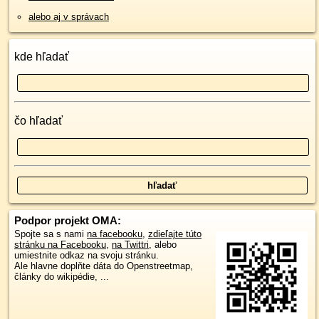
alebo aj v správach
kde hľadať
čo hľadať
Podpor projekt OMA:
Spojte sa s nami
na facebooku
,
zdieľajte túto
stránku na Facebooku
,
na Twittri
, alebo
umiestnite odkaz na svoju stránku.
Ale hlavne doplňte dáta do Openstreetmap,
články do wikipédie, ...