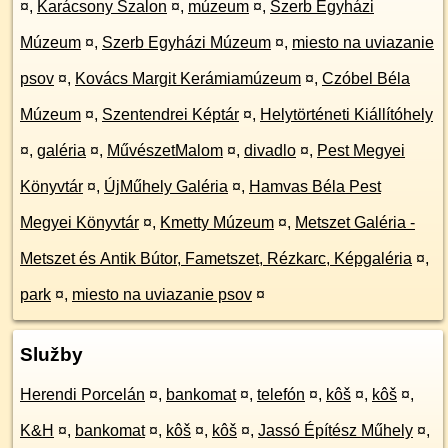
¤
,
Karácsony Szalon
¤
,
múzeum
¤
,
Szerb Egyházi
Múzeum
¤
,
Szerb Egyházi Múzeum
¤
,
miesto na uviazanie
psov
¤
,
Kovács Margit Kerámiamúzeum
¤
,
Czóbel Béla
Múzeum
¤
,
Szentendrei Képtár
¤
,
Helytörténeti Kiállítóhely
¤
,
galéria
¤
,
MűvészetMalom
¤
,
divadlo
¤
,
Pest Megyei
Könyvtár
¤
,
ÚjMűhely Galéria
¤
,
Hamvas Béla Pest
Megyei Könyvtár
¤
,
Kmetty Múzeum
¤
,
Metszet Galéria -
Metszet és Antik Bútor, Fametszet, Rézkarc, Képgaléria
¤
,
park
¤
,
miesto na uviazanie psov
¤
Služby
Herendi Porcelán
¤
,
bankomat
¤
,
telefón
¤
,
kôš
¤
,
kôš
¤
,
K&H
¤
,
bankomat
¤
,
kôš
¤
,
kôš
¤
,
Jassó Építész Műhely
¤
,