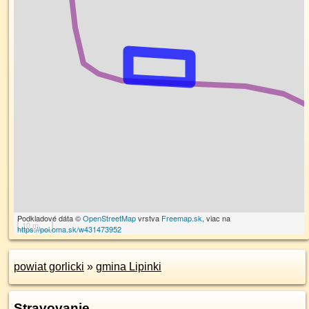
Podkladové dáta ©
OpenStreetMap
vrstva
Freemap.sk
, viac na
10 m
https://poi.oma.sk/w431473952
powiat gorlicki
»
gmina Lipinki
Stravovanie