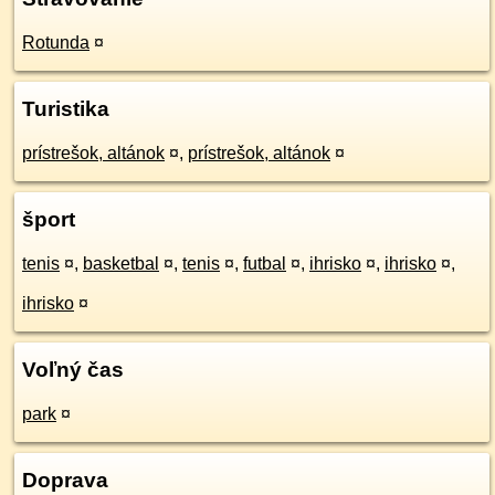
Rotunda
¤
Turistika
prístrešok, altánok
¤
,
prístrešok, altánok
¤
šport
tenis
¤
,
basketbal
¤
,
tenis
¤
,
futbal
¤
,
ihrisko
¤
,
ihrisko
¤
,
ihrisko
¤
Voľný čas
park
¤
Doprava