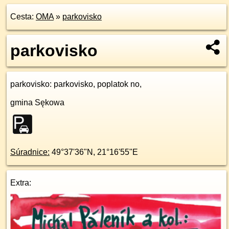
Cesta:
OMA
»
parkovisko
parkovisko
parkovisko
: parkovisko, poplatok no,
gmina Sękowa
Súradnice:
49°37'36"N
,
21°16'55"E
Extra: