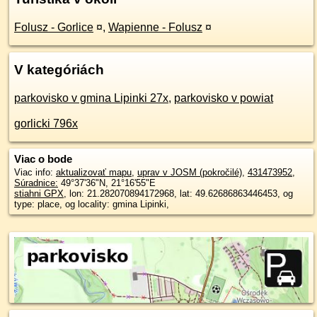
Folusz - Gorlice
¤
,
Wapienne - Folusz
¤
V kategóriách
parkovisko v gmina Lipinki 27x
,
parkovisko v powiat
gorlicki 796x
Viac o bode
Viac info:
aktualizovať mapu
,
uprav v JOSM (pokročilé)
,
431473952
,
Súradnice:
49°37'36"N
,
21°16'55"E
stiahni GPX
, lon: 21.282070894172968, lat: 49.62686863446453, og
type: place, og locality: gmina Lipinki,