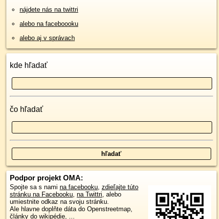
nájdete nás na twittri
alebo na faceboooku
alebo aj v správach
kde hľadať
čo hľadať
Podpor projekt OMA:
Spojte sa s nami
na facebooku
,
zdieľajte túto
stránku na Facebooku
,
na Twittri
, alebo
umiestnite odkaz na svoju stránku.
Ale hlavne doplňte dáta do Openstreetmap,
články do wikipédie, ...