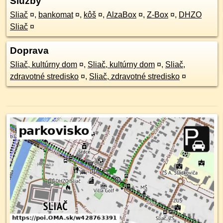
Služby
Sliač
¤
,
bankomat
¤
,
kôš
¤
,
AlzaBox
¤
,
Z-Box
¤
,
DHZO
Sliač
¤
Doprava
Sliač, kultúrny dom
¤
,
Sliač, kultúrny dom
¤
,
Sliač,
zdravotné stredisko
¤
,
Sliač, zdravotné stredisko
¤