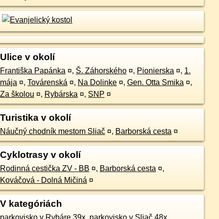
Ulice v okolí
Františka Papánka
¤
,
Š. Záhorského
¤
,
Pionierska
¤
,
1.
mája
¤
,
Továrenská
¤
,
Na Dolinke
¤
,
Gen. Otta Smika
¤
,
Za školou
¤
,
Rybárska
¤
,
SNP
¤
Turistika v okolí
Náučný chodník mestom Sliač
¤
,
Barborská cesta
¤
Cyklotrasy v okolí
Rodinná cestička ZV - BB
¤
,
Barborská cesta
¤
,
Kováčová - Dolná Mičiná
¤
V kategóriách
parkovisko v Rybáre 39x
,
parkovisko v Sliač 48x
,