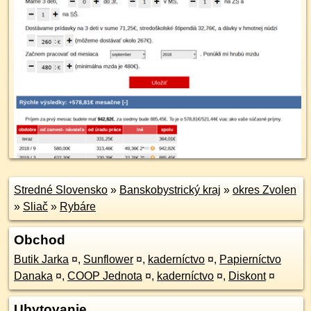
Stredné Slovensko
»
Banskobystrický kraj
»
okres Zvolen
»
Sliač
»
Rybáre
Obchod
Butik Jarka
¤
,
Sunflower
¤
,
kaderníctvo
¤
,
Papierníctvo
Danaka
¤
,
COOP Jednota
¤
,
kaderníctvo
¤
,
Diskont
¤
Ubytovanie