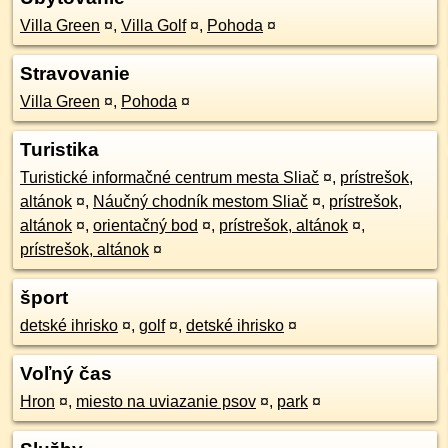
Villa Green
¤
,
Villa Golf
¤
,
Pohoda
¤
Stravovanie
Villa Green
¤
,
Pohoda
¤
Turistika
Turistické informačné centrum mesta Sliač
¤
,
prístrešok,
altánok
¤
,
Náučný chodník mestom Sliač
¤
,
prístrešok,
altánok
¤
,
orientačný bod
¤
,
prístrešok, altánok
¤
,
prístrešok, altánok
¤
šport
detské ihrisko
¤
,
golf
¤
,
detské ihrisko
¤
Voľný čas
Hron
¤
,
miesto na uviazanie psov
¤
,
park
¤