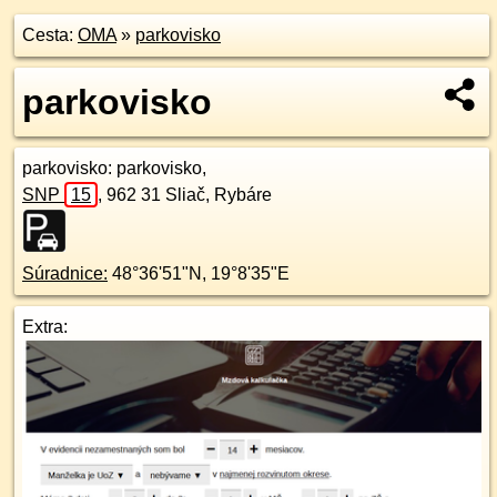
Cesta:
OMA
»
parkovisko
parkovisko
parkovisko
: parkovisko,
SNP
15
,
962 31
Sliač, Rybáre
Súradnice:
48°36'51"N
,
19°8'35"E
Extra: