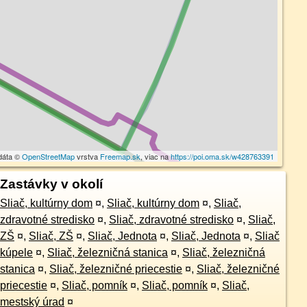
dáta ©
OpenStreetMap
vrstva
Freemap.sk
, viac na
https://poi.oma.sk/w428763391
Zastávky v okolí
Sliač, kultúrny dom
¤
,
Sliač, kultúrny dom
¤
,
Sliač,
zdravotné stredisko
¤
,
Sliač, zdravotné stredisko
¤
,
Sliač,
ZŠ
¤
,
Sliač, ZŠ
¤
,
Sliač, Jednota
¤
,
Sliač, Jednota
¤
,
Sliač
kúpele
¤
,
Sliač, železničná stanica
¤
,
Sliač, železničná
stanica
¤
,
Sliač, železničné priecestie
¤
,
Sliač, železničné
priecestie
¤
,
Sliač, pomník
¤
,
Sliač, pomník
¤
,
Sliač,
mestský úrad
¤