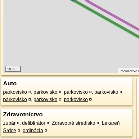
10 m
Podkladové 
Auto
parkovisko
¤
,
parkovisko
¤
,
parkovisko
¤
,
parkovisko
¤
,
parkovisko
¤
,
parkovisko
¤
,
parkovisko
¤
Zdravotníctvo
zubár
¤
,
defiblirátor
¤
,
Zdravotné stredisko
¤
,
Lekáreň
Srdce
¤
,
ordinácia
¤