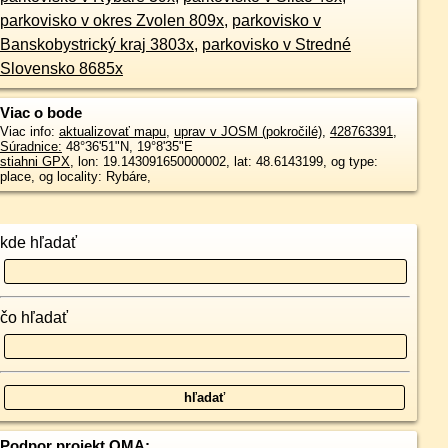
parkovisko v okres Zvolen 809x
,
parkovisko v
Banskobystrický kraj 3803x
,
parkovisko v Stredné
Slovensko 8685x
Viac o bode
Viac info:
aktualizovať mapu
,
uprav v JOSM (pokročilé)
,
428763391
,
Súradnice:
48°36'51"N
,
19°8'35"E
stiahni GPX
, lon: 19.143091650000002, lat: 48.6143199, og type:
place, og locality: Rybáre,
kde hľadať
čo hľadať
Podpor projekt OMA: