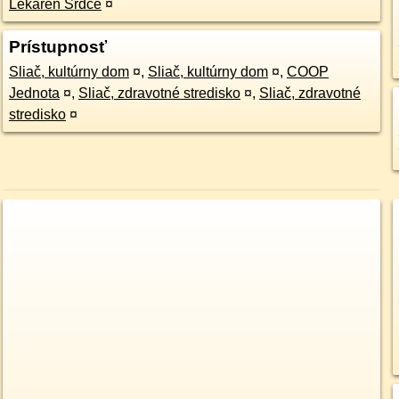
Lekáreň Srdce
¤
Prístupnosť
Sliač, kultúrny dom
¤
,
Sliač, kultúrny dom
¤
,
COOP
Jednota
¤
,
Sliač, zdravotné stredisko
¤
,
Sliač, zdravotné
stredisko
¤