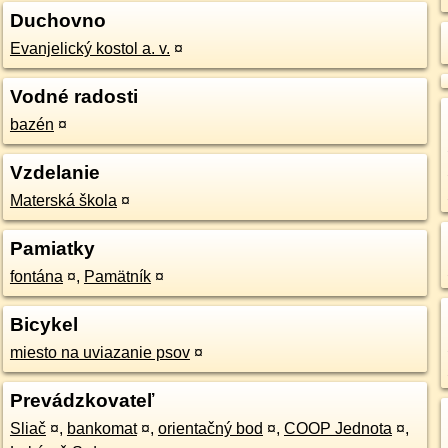
Duchovno
Evanjelický kostol a. v.
¤
Vodné radosti
bazén
¤
Vzdelanie
Materská škola
¤
Pamiatky
fontána
¤
,
Pamätník
¤
Bicykel
miesto na uviazanie psov
¤
Prevádzkovateľ
Sliač
¤
,
bankomat
¤
,
orientačný bod
¤
,
COOP Jednota
¤
,