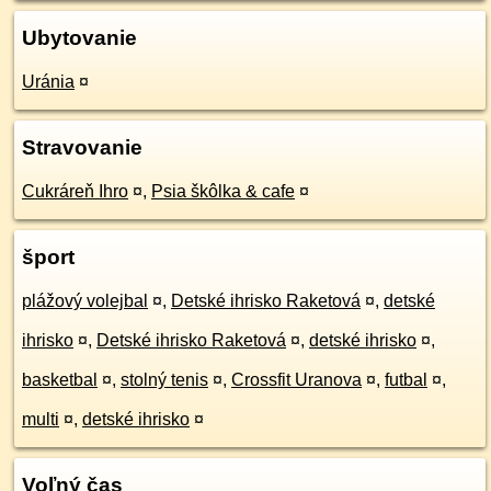
Ubytovanie
Uránia
¤
Stravovanie
Cukráreň Ihro
¤
,
Psia škôlka & cafe
¤
šport
plážový volejbal
¤
,
Detské ihrisko Raketová
¤
,
detské
ihrisko
¤
,
Detské ihrisko Raketová
¤
,
detské ihrisko
¤
,
basketbal
¤
,
stolný tenis
¤
,
Crossfit Uranova
¤
,
futbal
¤
,
multi
¤
,
detské ihrisko
¤
Voľný čas