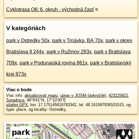
Cyklotrasa O6: 6. okruh - východná časť
¤
V kategóriách
park v Ostredky 50x
,
park v Trnávka, BA 70x
,
park v okres
Bratislava II 244x
,
park v Ružinov 283x
,
park v Bratislava
709x
,
park v Podunajská rovina 861x
,
park v Bratislavský
kraj 873x
Viac o bode
Viac info:
aktualizovať mapu
,
uprav v JOSM (pokročilé)
,
423225821
,
Súradnice:
48°9'41"N
,
17°10'30"E
stiahni GPX
, lon: 17.175145819783342, lat: 48.161597938101515, og
type: place, og locality: Ostredky,