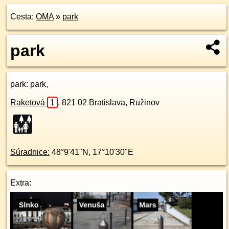
Cesta:
OMA
»
park
park
park
: park,
Raketová
1
,
821 02
Bratislava, Ružinov
Súradnice:
48°9'41"N
,
17°10'30"E
Extra: