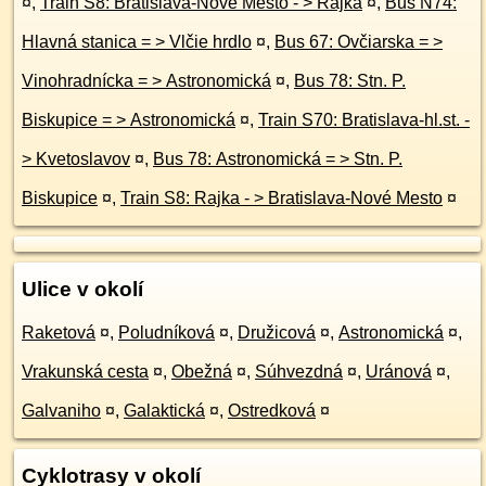
¤
,
Train S8: Bratislava-Nové Mesto - > Rajka
¤
,
Bus N74:
Hlavná stanica = > Vlčie hrdlo
¤
,
Bus 67: Ovčiarska = >
Vinohradnícka = > Astronomická
¤
,
Bus 78: Stn. P.
Biskupice = > Astronomická
¤
,
Train S70: Bratislava-hl.st. -
> Kvetoslavov
¤
,
Bus 78: Astronomická = > Stn. P.
Biskupice
¤
,
Train S8: Rajka - > Bratislava-Nové Mesto
¤
Ulice v okolí
Raketová
¤
,
Poludníková
¤
,
Družicová
¤
,
Astronomická
¤
,
Vrakunská cesta
¤
,
Obežná
¤
,
Súhvezdná
¤
,
Uránová
¤
,
Galvaniho
¤
,
Galaktická
¤
,
Ostredková
¤
Cyklotrasy v okolí