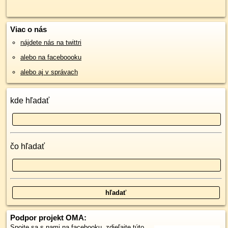
Viac o nás
nájdete nás na twittri
alebo na faceboooku
alebo aj v správach
kde hľadať
čo hľadať
Podpor projekt OMA:
Spojte sa s nami
na facebooku
,
zdieľajte túto