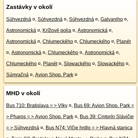
Zastávky v okolí
Súhvezdná
¤
,
Súhvezdná
¤
,
Súhvezdná
¤
,
Galvaniho
¤
,
Astronomická
¤
,
Krížové polia
¤
,
Astronomická
¤
,
Astronomická
¤
,
Chlumeckého
¤
,
Chlumeckého
¤
,
Planét
¤
,
Astronomická
¤
,
Chlumeckého
¤
,
Astronomická
¤
,
Chlumeckého
¤
,
Planét
¤
,
Slowackého
¤
,
Slowackého
¤
,
Súmračná
¤
,
Avion Shop. Park
¤
MHD v okolí
Bus 710: Bratislava = > Vlky
¤
,
Bus 69: Avion Shop. Park =
> Pharos = > Avion Shop. Park
¤
,
Bus 39: Cintorín Slávičie
= > Súhvezdná
¤
,
Bus N74: Vlčie hrdlo = > Hlavná stanica