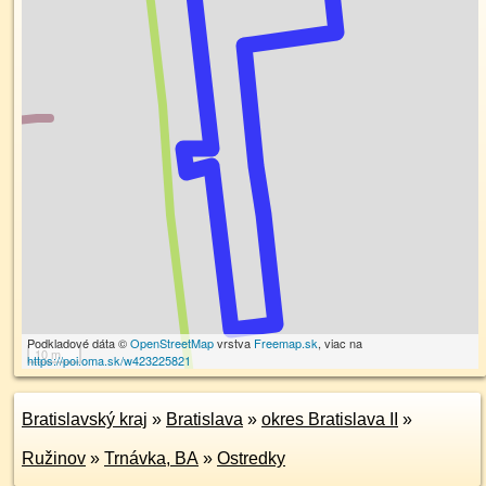
Podkladové dáta ©
OpenStreetMap
vrstva
Freemap.sk
, viac na
10 m
https://poi.oma.sk/w423225821
Bratislavský kraj
»
Bratislava
»
okres Bratislava II
»
Ružinov
»
Trnávka, BA
»
Ostredky