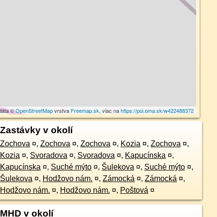
dáta ©
OpenStreetMap
vrstva
Freemap.sk
, viac na
https://poi.oma.sk/w422488372
Zastávky v okolí
Zochova
¤
,
Zochova
¤
,
Zochova
¤
,
Kozia
¤
,
Zochova
¤
,
Kozia
¤
,
Svoradova
¤
,
Svoradova
¤
,
Kapucínska
¤
,
Kapucínska
¤
,
Suché mýto
¤
,
Šulekova
¤
,
Suché mýto
¤
,
Šulekova
¤
,
Hodžovo nám.
¤
,
Zámocká
¤
,
Zámocká
¤
,
Hodžovo nám.
¤
,
Hodžovo nám.
¤
,
Poštová
¤
MHD v okolí