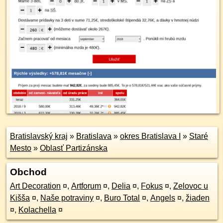
Bratislavský kraj
»
Bratislava
»
okres Bratislava I
»
Staré
Mesto
»
Oblasť Partizánska
Obchod
Art Decoration
¤
,
Artforum
¤
,
Delia
¤
,
Fokus
¤
,
Zelovoc u
Kišša
¤
,
Naše potraviny
¤
,
Buro Total
¤
,
Angels
¤
,
žiaden
¤
,
Kolachella
¤