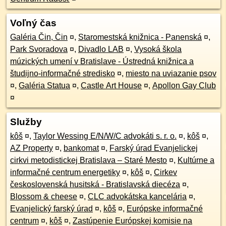
Voľný čas
Galéria Čin, Čin
¤
,
Staromestská knižnica - Panenská
¤
,
Park Svoradova
¤
,
Divadlo LAB
¤
,
Vysoká škola
múzických umení v Bratislave - Ústredná knižnica a
študijno-informačné stredisko
¤
,
miesto na uviazanie psov
¤
,
Galéria Statua
¤
,
Castle Art House
¤
,
Apollon Gay Club
¤
Služby
kôš
¤
,
Taylor Wessing E/N/W/C advokáti s. r. o.
¤
,
kôš
¤
,
AZ Property
¤
,
bankomat
¤
,
Farský úrad Evanjelickej
cirkvi metodistickej Bratislava – Staré Mesto
¤
,
Kultúrne a
informačné centrum energetiky
¤
,
kôš
¤
,
Cirkev
československá husitská - Bratislavská diecéza
¤
,
Blossom & cheese
¤
,
CLC advokátska kancelária
¤
,
Evanjelický farský úrad
¤
,
kôš
¤
,
Európske informačné
centrum
¤
,
kôš
¤
,
Zastúpenie Európskej komisie na