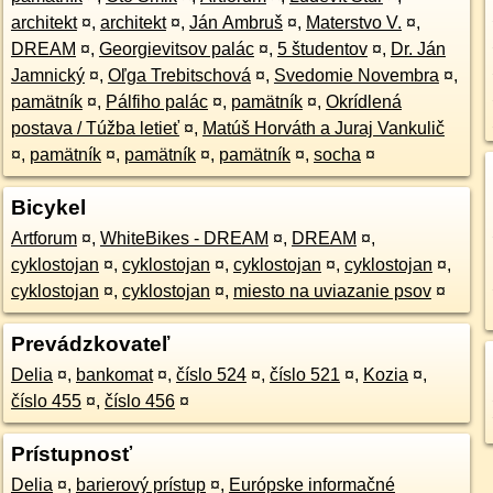
architekt
¤
,
architekt
¤
,
Ján Ambruš
¤
,
Materstvo V.
¤
,
DREAM
¤
,
Georgievitsov palác
¤
,
5 študentov
¤
,
Dr. Ján
Jamnický
¤
,
Oľga Trebitschová
¤
,
Svedomie Novembra
¤
,
pamätník
¤
,
Pálfiho palác
¤
,
pamätník
¤
,
Okrídlená
postava / Túžba letieť
¤
,
Matúš Horváth a Juraj Vankulič
¤
,
pamätník
¤
,
pamätník
¤
,
pamätník
¤
,
socha
¤
Bicykel
Artforum
¤
,
WhiteBikes - DREAM
¤
,
DREAM
¤
,
cyklostojan
¤
,
cyklostojan
¤
,
cyklostojan
¤
,
cyklostojan
¤
,
cyklostojan
¤
,
cyklostojan
¤
,
miesto na uviazanie psov
¤
Prevádzkovateľ
Delia
¤
,
bankomat
¤
,
číslo 524
¤
,
číslo 521
¤
,
Kozia
¤
,
číslo 455
¤
,
číslo 456
¤
Prístupnosť
Delia
¤
,
barierový prístup
¤
,
Európske informačné