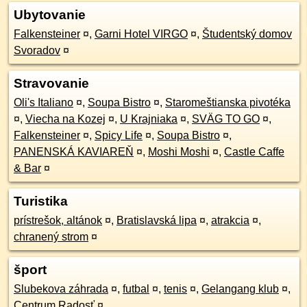
Ubytovanie
Falkensteiner
¤
,
Garni Hotel VIRGO
¤
,
Študentský domov
Svoradov
¤
Stravovanie
Oli's Italiano
¤
,
Soupa Bistro
¤
,
Staromeštianska pivotéka
¤
,
Viecha na Kozej
¤
,
U Krajniaka
¤
,
SVÄG TO GO
¤
,
Falkensteiner
¤
,
Spicy Life
¤
,
Soupa Bistro
¤
,
PANENSKÁ KAVIAREŇ
¤
,
Moshi Moshi
¤
,
Castle Caffe
& Bar
¤
Turistika
prístrešok, altánok
¤
,
Bratislavská lipa
¤
,
atrakcia
¤
,
chranený strom
¤
šport
Slubekova záhrada
¤
,
futbal
¤
,
tenis
¤
,
Gelangang klub
¤
,
Centrum Radosť
¤