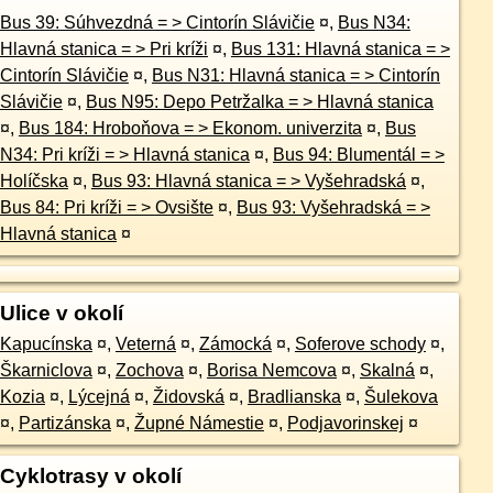
Bus 39: Súhvezdná = > Cintorín Slávičie
¤
,
Bus N34:
Hlavná stanica = > Pri kríži
¤
,
Bus 131: Hlavná stanica = >
Cintorín Slávičie
¤
,
Bus N31: Hlavná stanica = > Cintorín
Slávičie
¤
,
Bus N95: Depo Petržalka = > Hlavná stanica
¤
,
Bus 184: Hroboňova = > Ekonom. univerzita
¤
,
Bus
N34: Pri kríži = > Hlavná stanica
¤
,
Bus 94: Blumentál = >
Holíčska
¤
,
Bus 93: Hlavná stanica = > Vyšehradská
¤
,
Bus 84: Pri kríži = > Ovsište
¤
,
Bus 93: Vyšehradská = >
Hlavná stanica
¤
Ulice v okolí
Kapucínska
¤
,
Veterná
¤
,
Zámocká
¤
,
Soferove schody
¤
,
Škarniclova
¤
,
Zochova
¤
,
Borisa Nemcova
¤
,
Skalná
¤
,
Kozia
¤
,
Lýcejná
¤
,
Židovská
¤
,
Bradlianska
¤
,
Šulekova
¤
,
Partizánska
¤
,
Župné Námestie
¤
,
Podjavorinskej
¤
Cyklotrasy v okolí