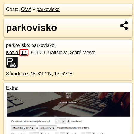
Cesta:
OMA
»
parkovisko
parkovisko
parkovisko
: parkovisko,
Kozia
17
,
811 03
Bratislava, Staré Mesto
Súradnice:
48°8'47"N
,
17°6'7"E
Extra: