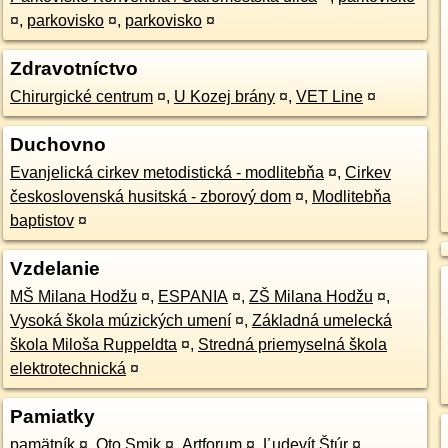
¤
,
parkovisko
¤
,
parkovisko
¤
Zdravotníctvo
Chirurgické centrum
¤
,
U Kozej brány
¤
,
VET Line
¤
Duchovno
Evanjelická cirkev metodistická - modlitebňa
¤
,
Cirkev
československá husitská - zborový dom
¤
,
Modlitebňa
baptistov
¤
Vzdelanie
MŠ Milana Hodžu
¤
,
ESPANIA
¤
,
ZŠ Milana Hodžu
¤
,
Vysoká škola múzických umení
¤
,
Základná umelecká
škola Miloša Ruppeldta
¤
,
Stredná priemyselná škola
elektrotechnická
¤
Pamiatky
pamätník
¤
,
Oto Smik
¤
,
Artforum
¤
,
Ľudevít Štúr
¤
,