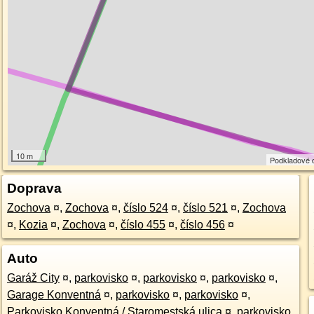
10 m
Podkladové 
Doprava
Zochova
¤
,
Zochova
¤
,
číslo 524
¤
,
číslo 521
¤
,
Zochova
¤
,
Kozia
¤
,
Zochova
¤
,
číslo 455
¤
,
číslo 456
¤
Auto
Garáž City
¤
,
parkovisko
¤
,
parkovisko
¤
,
parkovisko
¤
,
Garage Konventná
¤
,
parkovisko
¤
,
parkovisko
¤
,
Parkovisko Konventná / Staromestská ulica
¤
,
parkovisko