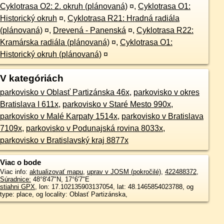
Cyklotrasa O2: 2. okruh (plánovaná)
¤
,
Cyklotrasa O1:
Historický okruh
¤
,
Cyklotrasa R21: Hradná radiála
(plánovaná)
¤
,
Drevená - Panenská
¤
,
Cyklotrasa R22:
Kramárska radiála (plánovaná)
¤
,
Cyklotrasa O1:
Historický okruh (plánovaná)
¤
V kategóriách
parkovisko v Oblasť Partizánska 46x
,
parkovisko v okres
Bratislava I 611x
,
parkovisko v Staré Mesto 990x
,
parkovisko v Malé Karpaty 1514x
,
parkovisko v Bratislava
7109x
,
parkovisko v Podunajská rovina 8033x
,
parkovisko v Bratislavský kraj 8877x
Viac o bode
Viac info:
aktualizovať mapu
,
uprav v JOSM (pokročilé)
,
422488372
,
Súradnice:
48°8'47"N
,
17°6'7"E
stiahni GPX
, lon: 17.102135903137054, lat: 48.1465854023788, og
type: place, og locality: Oblasť Partizánska,