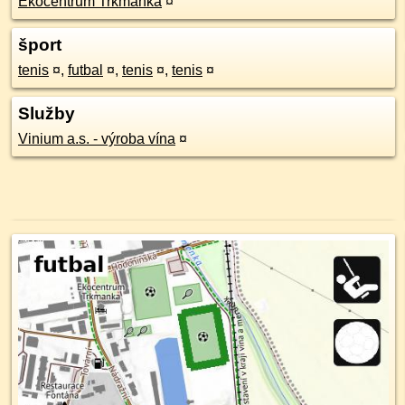
Ekocentrum Trkmanka
¤
šport
tenis
¤
,
futbal
¤
,
tenis
¤
,
tenis
¤
Služby
Vinium a.s. - výroba vína
¤