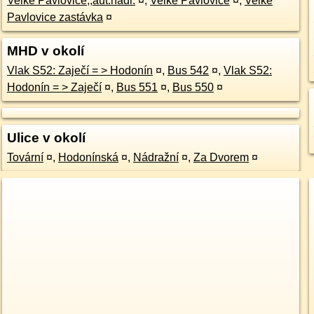
Velké Pavlovice,,aut.nádr.
¤
,
Velké Pavlovice
¤
,
Velké
Pavlovice zastávka
¤
MHD v okolí
Vlak S52: Zaječí = > Hodonín
¤
,
Bus 542
¤
,
Vlak S52:
Hodonín = > Zaječí
¤
,
Bus 551
¤
,
Bus 550
¤
Ulice v okolí
Tovární
¤
,
Hodonínská
¤
,
Nádražní
¤
,
Za Dvorem
¤