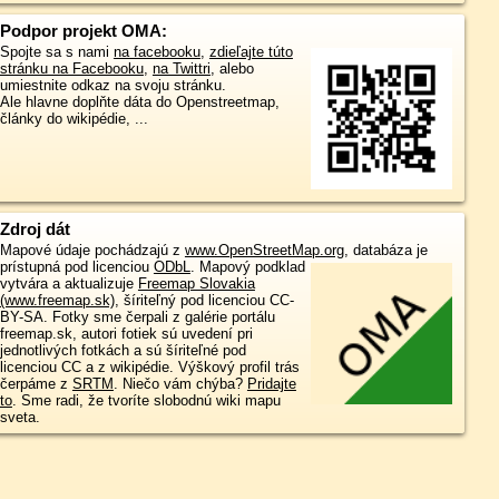
Podpor projekt OMA:
Spojte sa s nami
na facebooku
,
zdieľajte túto
stránku na Facebooku
,
na Twittri
, alebo
umiestnite odkaz na svoju stránku.
Ale hlavne doplňte dáta do Openstreetmap,
články do wikipédie, ...
Zdroj dát
Mapové údaje pochádzajú z
www.OpenStreetMap.org
, databáza je
prístupná pod licenciou
ODbL
.
Mapový podklad
vytvára a aktualizuje
Freemap Slovakia
(www.freemap.sk)
, šíriteľný pod licenciou CC-
BY-SA. Fotky sme čerpali z galérie portálu
freemap.sk, autori fotiek sú uvedení pri
jednotlivých fotkách a sú šíriteľné pod
licenciou CC a z wikipédie. Výškový profil trás
čerpáme z
SRTM
. Niečo vám chýba?
Pridajte
to
. Sme radi, že tvoríte slobodnú wiki mapu
sveta.