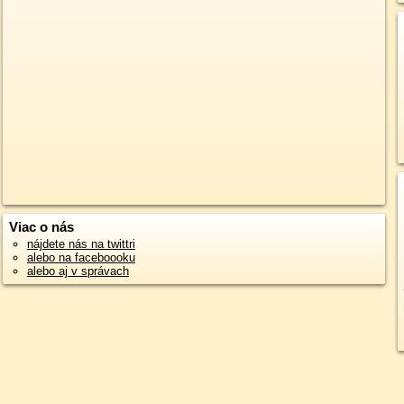
Viac o nás
nájdete nás na twittri
alebo na faceboooku
alebo aj v správach