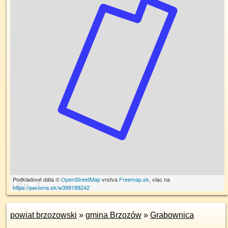
Podkladové dáta ©
OpenStreetMap
vrstva
Freemap.sk
, viac na
10 m
https://poi.oma.sk/w399188242
powiat brzozowski
»
gmina Brzozów
»
Grabownica