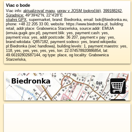
Viac o bode
Viac info:
aktualizovať mapu
,
uprav v JOSM (pokročilé)
,
399188242
,
Súradnice:
49°39'42"N
,
22°4'28"E
stiahni GPX
, supermarket, brand: Biedronka, email: bok@biedronka.eu,
phone: +48 22 205 33 00, website: https://www.biedronka.pl, building:
retail, addr:place: Grabownica Starzeńska, source:addr: EMUiA
(emuia.gugik.gov.pl), payment:blik: yes, payment:cash: yes,
payment:visa: yes, addr:postcode: 36 207, payment:v pay: yes,
brand:wikidata: Q857182, payment:sodexo: yes, brand:wikipedia:
pl:Biedronka (sieć handlowa), building:levels: 1, payment:maestro: yes,
118, yes, yes, yes, yes, yes, lon: 22.074578920886854, lat:
49.66192802687144, og type: place, og locality: Grabownica
Starzeńska,