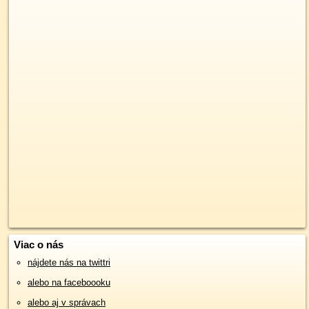
Viac o nás
nájdete nás na twittri
alebo na faceboooku
alebo aj v správach