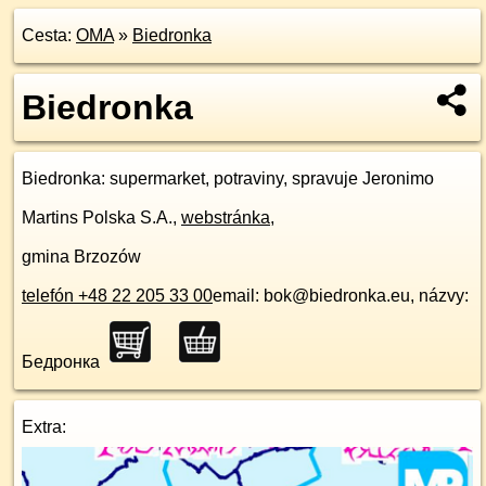
Cesta:
OMA
»
Biedronka
Biedronka
Biedronka
: supermarket, potraviny, spravuje Jeronimo
Martins Polska S.A.,
webstránka
,
gmina Brzozów
telefón +48 22 205 33 00
email: bok@biedronka.eu, názvy:
Бедронка
Extra: