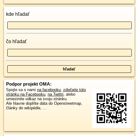
kde hľadať
čo hľadať
Podpor projekt OMA:
Spojte sa s nami
na facebooku
,
zdieľajte túto
stránku na Facebooku
,
na Twittri
, alebo
umiestnite odkaz na svoju stránku.
Ale hlavne doplňte dáta do Openstreetmap,
články do wikipédie, ...