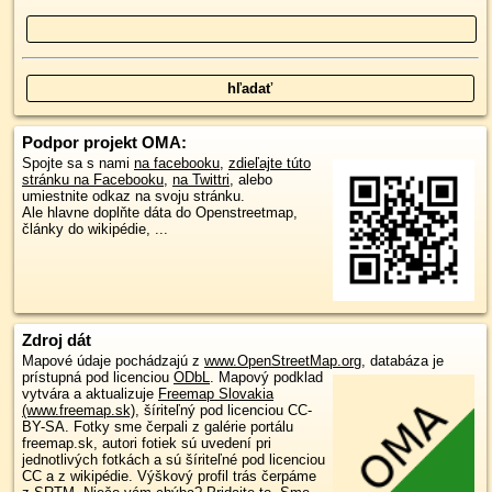
Podpor projekt OMA:
Spojte sa s nami
na facebooku
,
zdieľajte túto
stránku na Facebooku
,
na Twittri
, alebo
umiestnite odkaz na svoju stránku.
Ale hlavne doplňte dáta do Openstreetmap,
články do wikipédie, ...
Zdroj dát
Mapové údaje pochádzajú z
www.OpenStreetMap.org
, databáza je
prístupná pod licenciou
ODbL
.
Mapový podklad
vytvára a aktualizuje
Freemap Slovakia
(www.freemap.sk)
, šíriteľný pod licenciou CC-
BY-SA. Fotky sme čerpali z galérie portálu
freemap.sk, autori fotiek sú uvedení pri
jednotlivých fotkách a sú šíriteľné pod licenciou
CC a z wikipédie. Výškový profil trás čerpáme