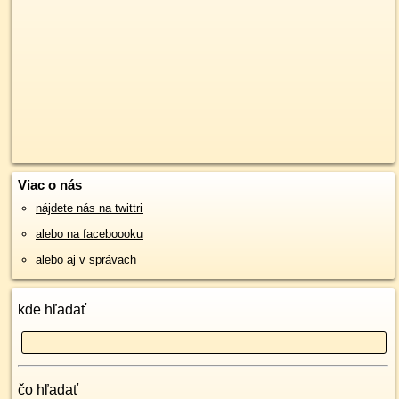
Viac o nás
nájdete nás na twittri
alebo na faceboooku
alebo aj v správach
kde hľadať
čo hľadať