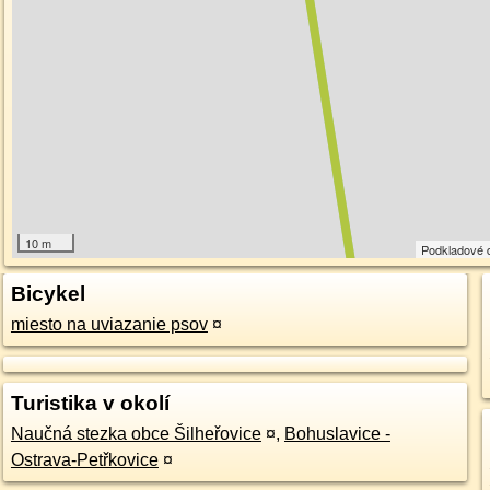
10 m
Podkladové 
Bicykel
miesto na uviazanie psov
¤
Turistika v okolí
Naučná stezka obce Šilheřovice
¤
,
Bohuslavice -
Ostrava-Petřkovice
¤