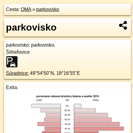
Cesta:
OMA
»
parkovisko
parkovisko
parkovisko
: parkovisko,
Šilheřovice
Súradnice:
49°54'50"N
,
18°16'55"E
Extra: