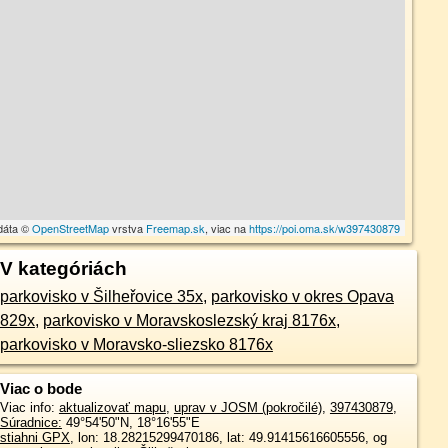
dáta ©
OpenStreetMap
vrstva
Freemap.sk
, viac na
https://poi.oma.sk/w397430879
V kategóriách
parkovisko v Šilheřovice 35x
,
parkovisko v okres Opava
829x
,
parkovisko v Moravskoslezský kraj 8176x
,
parkovisko v Moravsko-sliezsko 8176x
Viac o bode
Viac info:
aktualizovať mapu
,
uprav v JOSM (pokročilé)
,
397430879
,
Súradnice:
49°54'50"N
,
18°16'55"E
stiahni GPX
, lon: 18.28215299470186, lat: 49.91415616605556, og