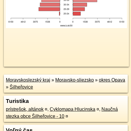
Moravskoslezský kraj
»
Moravsko-sliezsko
»
okres Opava
»
Šilheřovice
Turistika
prístrešok, altánok
¤
,
Cyklomapa Hlucinska
¤
,
Naučná
stezka obce Šilheřovice - 10
¤
Voľný čas