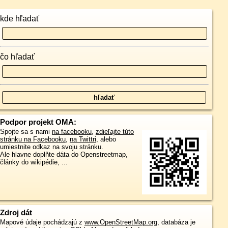
kde hľadať
čo hľadať
Podpor projekt OMA:
Spojte sa s nami
na facebooku
,
zdieľajte túto
stránku na Facebooku
,
na Twittri
, alebo
umiestnite odkaz na svoju stránku.
Ale hlavne doplňte dáta do Openstreetmap,
články do wikipédie, ...
Zdroj dát
Mapové údaje pochádzajú z
www.OpenStreetMap.org
, databáza je