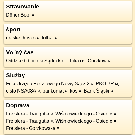
Stravovanie
Döner Bobi
¤
šport
detské ihrisko
¤
,
futbal
¤
Voľný čas
Oddział biblioteki Sądeckiej - Filia os. Gorzków
¤
Služby
Filia Urzędu Pocztowego Nowy Sącz 2
¤
,
PKO BP
¤
,
číslo NSA08A
¤
,
bankomat
¤
,
kôš
¤
,
Bank Śląski
¤
Doprava
Freislera - Traugutta
¤
,
Wiśniowieckiego - Osiedle
¤
,
Freislera - Traugutta
¤
,
Wiśniowieckiego - Osiedle
¤
,
Freislera - Gorzkowska
¤