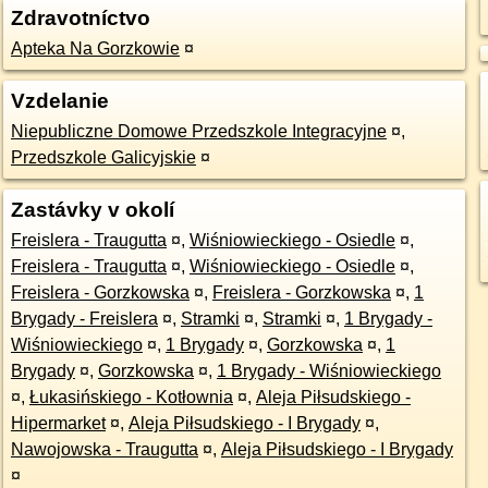
Zdravotníctvo
Apteka Na Gorzkowie
¤
Vzdelanie
Niepubliczne Domowe Przedszkole Integracyjne
¤
,
Przedszkole Galicyjskie
¤
Zastávky v okolí
Freislera - Traugutta
¤
,
Wiśniowieckiego - Osiedle
¤
,
Freislera - Traugutta
¤
,
Wiśniowieckiego - Osiedle
¤
,
Freislera - Gorzkowska
¤
,
Freislera - Gorzkowska
¤
,
1
Brygady - Freislera
¤
,
Stramki
¤
,
Stramki
¤
,
1 Brygady -
Wiśniowieckiego
¤
,
1 Brygady
¤
,
Gorzkowska
¤
,
1
Brygady
¤
,
Gorzkowska
¤
,
1 Brygady - Wiśniowieckiego
¤
,
Łukasińskiego - Kotłownia
¤
,
Aleja Piłsudskiego -
Hipermarket
¤
,
Aleja Piłsudskiego - I Brygady
¤
,
Nawojowska - Traugutta
¤
,
Aleja Piłsudskiego - I Brygady
¤