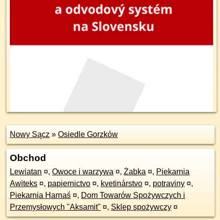
Nowy Sącz
»
Osiedle Gorzków
Obchod
Lewiatan
¤
,
Owoce i warzywa
¤
,
Żabka
¤
,
Piekarnia
Awiteks
¤
,
papiernictvo
¤
,
kvetinárstvo
¤
,
potraviny
¤
,
Piekarnia Harnaś
¤
,
Dom Towarów Spożywczych i
Przemysłowych "Aksamit"
¤
,
Sklep spożywczy
¤