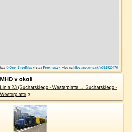
dáta ©
OpenStreetMap
vrstva
Freemap.sk
, viac na
https://poi.oma.sk/w392920476
MHD v okolí
Linia 23 (Sucharskiego - Westerplatte → Sucharskiego -
Westerplatte
¤