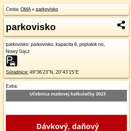
Cesta:
OMA
»
parkovisko
parkovisko
parkovisko
: parkovisko, kapacita 6, poplatok no,
Nowy Sącz
Súradnice:
49°36'23"N
,
20°43'15"E
Extra: