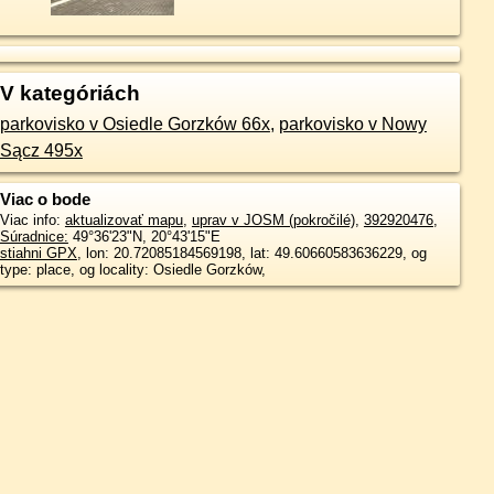
V kategóriách
parkovisko v Osiedle Gorzków 66x
,
parkovisko v Nowy
Sącz 495x
Viac o bode
Viac info:
aktualizovať mapu
,
uprav v JOSM (pokročilé)
,
392920476
,
Súradnice:
49°36'23"N
,
20°43'15"E
stiahni GPX
, lon: 20.72085184569198, lat: 49.60660583636229, og
type: place, og locality: Osiedle Gorzków,