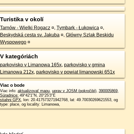
Turistika v okolí
Tarnów - Wielki Rogacz
¤
,
Tymbark - Łukowica
¤
,
Beskydská cesta sv. Jakuba
¤
,
Główny Szlak Beskidu
Wyspowego
¤
V kategóriách
parkovisko v Limanowa 165x
,
parkovisko v gmina
Limanowa 212x
,
parkovisko v powiat limanowski 651x
Viac o bode
Viac info:
aktualizovať mapu
,
uprav v JOSM (pokročilé)
,
390005869
,
Súradnice:
49°42'1"N
,
20°25'3"E
stiahni GPX
, lon: 20.417573271942768, lat: 49.70030269621553, og
type: place, og locality: Limanowa,