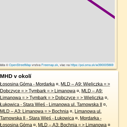
dáta ©
OpenStreetMap
vrstva
Freemap.sk
, viac na
https://poi.oma.sk/w390005869
MHD v okolí
Łososina Górna - Mordarka
¤
,
MLD – A9: Wieliczka = >
Dobczyce = > Tymbark = > Limanowa
¤
,
MLD – A9:
Limanowa = > Tymbark = > Dobczyce = > Wieliczka
¤
,
Łukowica - Stara Wieś - Limanowa ul. Tarnowska II
¤
,
MLD – A3: Limanowa = > Bochnia
¤
,
Limanowa ul.
Tarnowska II - Stara Wieś - Łukowica
¤
,
Mordarka -
Łososina Górna
¤
,
MLD – A3: Bochnia = > Limanowa
¤