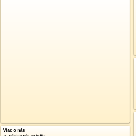
Viac o nás
nájdete nás na twittri