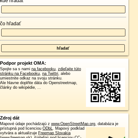
kde hľadať
čo hľadať
Podpor projekt OMA:
Spojte sa s nami
na facebooku
,
zdieľajte túto
stránku na Facebooku
,
na Twittri
, alebo
umiestnite odkaz na svoju stránku.
Ale hlavne doplňte dáta do Openstreetmap,
články do wikipédie, ...
Zdroj dát
Mapové údaje pochádzajú z
www.OpenStreetMap.org
, databáza je
prístupná pod licenciou
ODbL
.
Mapový podklad
vytvára a aktualizuje
Freemap Slovakia
(www.freemap.sk)
, šíriteľný pod licenciou CC-