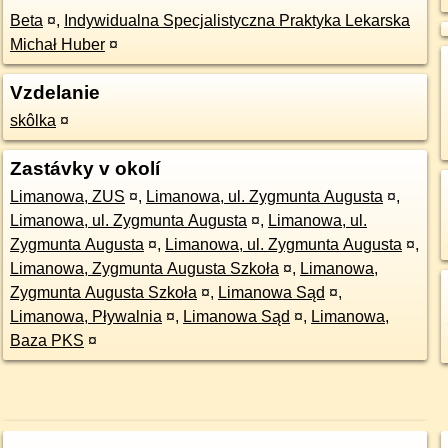
Beta
¤
,
Indywidualna Specjalistyczna Praktyka Lekarska
Michał Huber
¤
Vzdelanie
skôlka
¤
Zastávky v okolí
Limanowa, ZUS
¤
,
Limanowa, ul. Zygmunta Augusta
¤
,
Limanowa, ul. Zygmunta Augusta
¤
,
Limanowa, ul.
Zygmunta Augusta
¤
,
Limanowa, ul. Zygmunta Augusta
¤
,
Limanowa, Zygmunta Augusta Szkoła
¤
,
Limanowa,
Zygmunta Augusta Szkoła
¤
,
Limanowa Sąd
¤
,
Limanowa, Pływalnia
¤
,
Limanowa Sąd
¤
,
Limanowa,
Baza PKS
¤