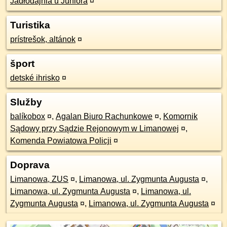
Jadłodajnia u Juniora
¤
Turistika
prístrešok, altánok
¤
šport
detské ihrisko
¤
Služby
balíkobox
¤
,
Agalan Biuro Rachunkowe
¤
,
Komornik
Sądowy przy Sądzie Rejonowym w Limanowej
¤
,
Komenda Powiatowa Policji
¤
Doprava
Limanowa, ZUS
¤
,
Limanowa, ul. Zygmunta Augusta
¤
,
Limanowa, ul. Zygmunta Augusta
¤
,
Limanowa, ul.
Zygmunta Augusta
¤
,
Limanowa, ul. Zygmunta Augusta
¤