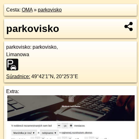
Cesta:
OMA
»
parkovisko
parkovisko
parkovisko
: parkovisko,
Limanowa
Súradnice:
49°42'1"N
,
20°25'3"E
Extra: