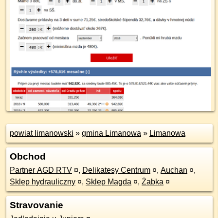
powiat limanowski
»
gmina Limanowa
»
Limanowa
Obchod
Partner AGD RTV
¤
,
Delikatesy Centrum
¤
,
Auchan
¤
,
Sklep hydrauliczny
¤
,
Sklep Magda
¤
,
Żabka
¤
Stravovanie