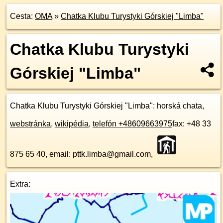
Cesta:
OMA
»
Chatka Klubu Turystyki Górskiej "Limba"
Chatka Klubu Turystyki
Górskiej "Limba"
Chatka Klubu Turystyki Górskiej "Limba"
: horská chata,
webstránka
,
wikipédia
,
telefón +48609663975
fax: +48 33
875 65 40, email: pttk.limba@gmail.com,
Extra: