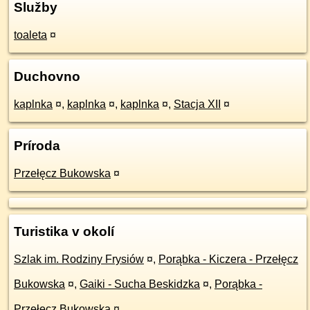
Služby
toaleta
¤
Duchovno
kaplnka
¤
,
kaplnka
¤
,
kaplnka
¤
,
Stacja XII
¤
Príroda
Przełęcz Bukowska
¤
Turistika v okolí
Szlak im. Rodziny Frysiów
¤
,
Porąbka - Kiczera - Przełęcz
Bukowska
¤
,
Gaiki - Sucha Beskidzka
¤
,
Porąbka -
Przełęcz Bukowska
¤