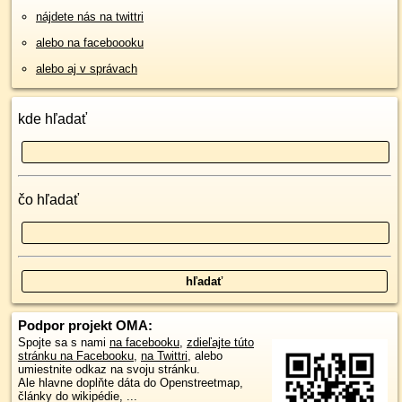
nájdete nás na twittri
alebo na faceboooku
alebo aj v správach
kde hľadať
čo hľadať
Podpor projekt OMA:
Spojte sa s nami
na facebooku
,
zdieľajte túto
stránku na Facebooku
,
na Twittri
, alebo
umiestnite odkaz na svoju stránku.
Ale hlavne doplňte dáta do Openstreetmap,
články do wikipédie, ...