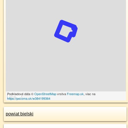
Podkladové dáta ©
OpenStreetMap
vrstva
Freemap.sk
, viac na
10 m
https://poi.oma.sk/w384199364
powiat bielski