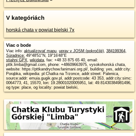
V kategóriách
horská chata v powiat bielski 7x
Viac o bode
Viac info:
aktualizovať mapu
,
uprav v JOSM (pokročilé)
,
384199364
,
Súradnice:
49°48'51"N
,
19°16'48"E
stiahni GPX
,
wikidata
, fax: +48 33 875 65 40, email:
pttk.limba@gmail.com, phone: +48609663975, vysokohorská chata,
website: https://pttkandrychow.fanimani.org.pl/, building: yes, addr:city:
Porąbka, wikipedia: pl:Chatka na Trzonce, addr:street: Palenica,
source:addr: emuia.gugik.gov.pl, addr:postcode: 43 353, addr:city:simc:
0064773, 41, 15570, lon: 19.28001020005951, lat: 49.81430384981496,
og type: place, og locality: powiat bielski,