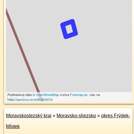
Podkladové dáta ©
OpenStreetMap
vrstva
Freemap.sk
, viac na
10 m
https://poi.oma.sk/w383404016
Moravskoslezský kraj
»
Moravsko-sliezsko
»
okres Frýdek-
Místek