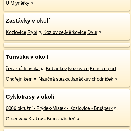
U Mlynářky
¤
Zastávky v okolí
Kozlovice,Rybí
¤
,
Kozlovice,Měrkovice,Dvůr
¤
Turistika v okolí
červená turistika
¤
,
Kubánkov;Kozlovice;Kunčice pod
Ondřejníkem
¤
,
Naučná stezka Janáčkův chodníček
¤
Cyklotrasy v okolí
6006 okružní - Frýdek-Místek - Kozlovice - Brušperk
¤
,
Greenway Krakov - Brno - Viedeň
¤