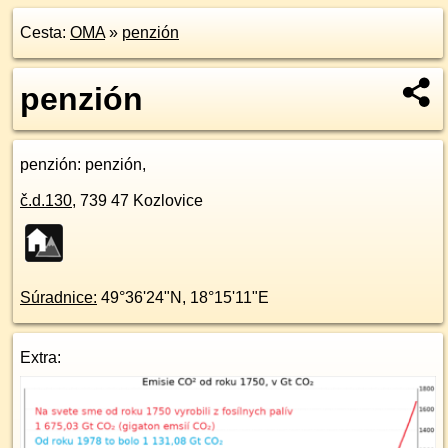
Cesta:
OMA
»
penzión
penzión
penzión
: penzión,
č.d.
130
,
739 47
Kozlovice
Súradnice:
49°36'24"N
,
18°15'11"E
Extra: