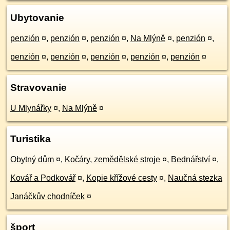
Ubytovanie
penzión
¤
,
penzión
¤
,
penzión
¤
,
Na Mlýně
¤
,
penzión
¤
,
penzión
¤
,
penzión
¤
,
penzión
¤
,
penzión
¤
,
penzión
¤
Stravovanie
U Mlynářky
¤
,
Na Mlýně
¤
Turistika
Obytný dům
¤
,
Kočáry, zemědělské stroje
¤
,
Bednářství
¤
,
Kovář a Podkovář
¤
,
Kopie křížové cesty
¤
,
Naučná stezka
Janáčkův chodníček
¤
šport