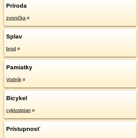
Príroda
zvonička
¤
Splav
brod
¤
Pamiatky
Vodník
¤
Bicykel
cyklostojan
¤
Prístupnosť