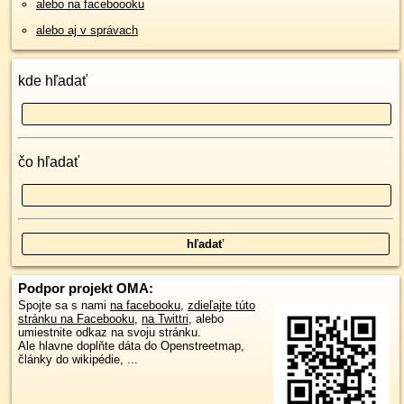
alebo na faceboooku
alebo aj v správach
kde hľadať
čo hľadať
Podpor projekt OMA:
Spojte sa s nami
na facebooku
,
zdieľajte túto
stránku na Facebooku
,
na Twittri
, alebo
umiestnite odkaz na svoju stránku.
Ale hlavne doplňte dáta do Openstreetmap,
články do wikipédie, ...