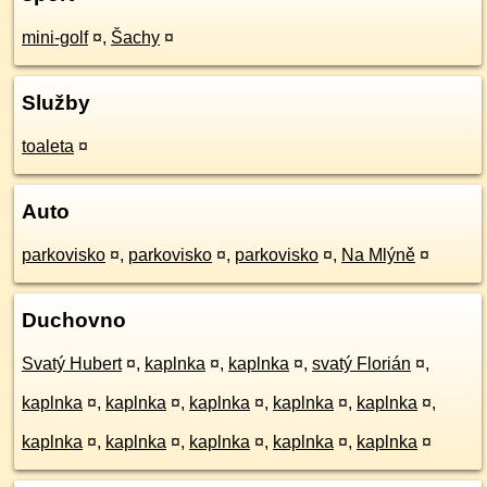
mini-golf
¤
,
Šachy
¤
Služby
toaleta
¤
Auto
parkovisko
¤
,
parkovisko
¤
,
parkovisko
¤
,
Na Mlýně
¤
Duchovno
Svatý Hubert
¤
,
kaplnka
¤
,
kaplnka
¤
,
svatý Florián
¤
,
kaplnka
¤
,
kaplnka
¤
,
kaplnka
¤
,
kaplnka
¤
,
kaplnka
¤
,
kaplnka
¤
,
kaplnka
¤
,
kaplnka
¤
,
kaplnka
¤
,
kaplnka
¤