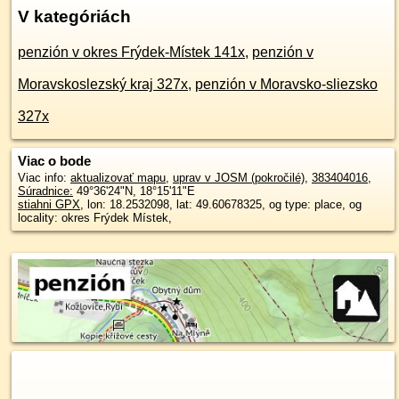
V kategóriách
penzión v okres Frýdek-Místek 141x
,
penzión v
Moravskoslezský kraj 327x
,
penzión v Moravsko-sliezsko
327x
Viac o bode
Viac info:
aktualizovať mapu
,
uprav v JOSM (pokročilé)
,
383404016
,
Súradnice:
49°36'24"N
,
18°15'11"E
stiahni GPX
, lon: 18.2532098, lat: 49.60678325, og type: place, og
locality: okres Frýdek Místek,